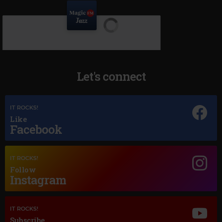
Let's connect
IT ROCKS!
Like
Facebook
IT ROCKS!
Follow
Instagram
Magic Jazz
BOBBY DARIN
–
I DIDN'T KNOW WHAT TIME IT WAS
IT ROCKS!
Subscribe