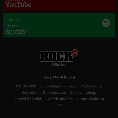
YouTube
IT ROCKS!
Listen
Spotify
Rock FM
– It Rocks!
021 318 8000
publicitate@rockfm.ro
Contact form
Newsletter
Date societate
Cod deontologic
Termeni și condiții
Confidențialitate
Despre cookie-uri
CNA