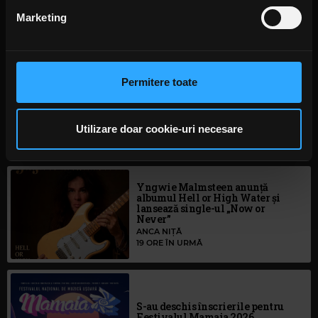
din Declarația despre modulele cookie.
Marketing
ALICE COOPER
ROAD ALICE COOPER
Folosim cookie-uri pentru a personaliza conținutul și
anunțurile, pentru a oferi funcții de rețele sociale și pentru
a analiza traficul. De asemenea, le oferim partenerilor de
Permitere toate
rețele sociale, de publicitate și de analize informații cu
privire la modul în care folosiți site-ul nostru. Aceștia le
Rock News
pot combina cu alte informații oferite de dvs. sau culese
Utilizare doar cookie-uri necesare
în urma folosirii serviciilor lor. În cazul în care alegeți să
MAI MULT
continuați să utilizați website-ul nostru, sunteți de acord
cu utilizarea modulelor noastre cookie.
Yngwie Malmsteen anunță
albumul Hell or High Water și
lansează single-ul „Now or
Never”
ANCA NIȚĂ
19 ORE ÎN URMĂ
S-au deschis înscrierile pentru
Festivalul Mamaia 2026