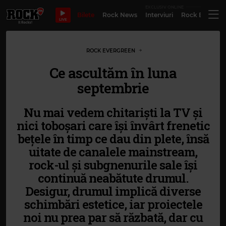
EXCLUSIV ONLINE
Bilete
Rock News
Interviuri
Rock Evergre
LIVE
ROCK EVERGREEN
Ce ascultăm în luna
septembrie
Nu mai vedem chitariști la TV și
nici toboșari care își învârt frenetic
bețele în timp ce dau din plete, însă
uitate de canalele mainstream,
rock-ul și subgnenurile sale își
continuă neabătute drumul.
Desigur, drumul implică diverse
schimbări estetice, iar proiectele
noi nu prea par să răzbată, dar cu