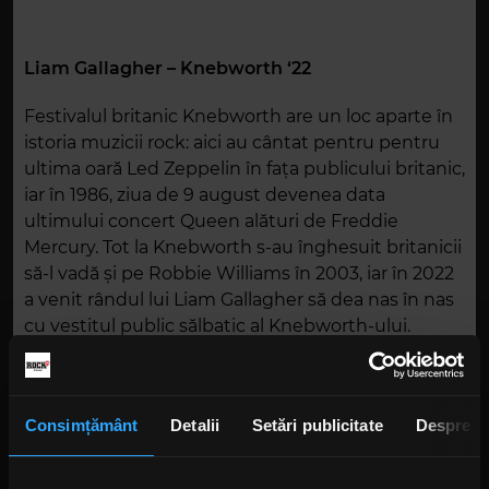
Liam Gallagher – Knebworth ‘22
Festivalul britanic Knebworth are un loc aparte în
istoria muzicii rock: aici au cântat pentru pentru
ultima oară Led Zeppelin în fața publicului britanic,
iar în 1986, ziua de 9 august devenea data
ultimului concert Queen alături de Freddie
Mercury. Tot la Knebworth s-au înghesuit britanicii
să-l vadă și pe Robbie Williams în 2003, iar în 2022
a venit rândul lui Liam Gallagher să dea nas în nas
cu vestitul public sălbatic al Knebworth-ului.
Desigur, singurul individ mai sălbatic decât
întreaga mulțime rămâne Liam, băiatul rău al rock-
ului anilor ’90, frontman de invidiat și muzician
Consimțământ
Detalii
Setări publicitate
Despre
influent al scenei alternative . Așadar, Knebworth
’22 ne oferă o porție binevenită de muzică live,
crudă și cântată asumat, fără perdea.