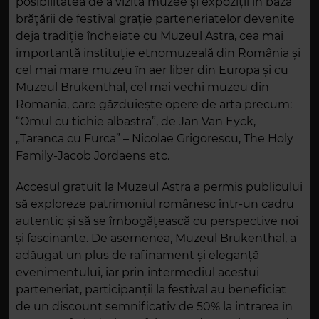
posibilitatea de a vizita muzee și expoziții în baza
brățării de festival grație parteneriatelor devenite
deja tradiție încheiate cu Muzeul Astra, cea mai
importantă instituţie etnomuzeală din România și
cel mai mare muzeu în aer liber din Europa și cu
Muzeul Brukenthal, cel mai vechi muzeu din
Romania, care găzduiește opere de arta precum:
“Omul cu tichie albastra”, de Jan Van Eyck,
„Taranca cu Furca” – Nicolae Grigorescu, The Holy
Family-Jacob Jordaens etc.
Accesul gratuit la Muzeul Astra a permis publicului
să exploreze patrimoniul românesc într-un cadru
autentic și să se îmbogățească cu perspective noi
și fascinante. De asemenea, Muzeul Brukenthal, a
adăugat un plus de rafinament și eleganță
evenimentului, iar prin intermediul acestui
parteneriat, participanții la festival au beneficiat
de un discount semnificativ de 50% la intrarea în