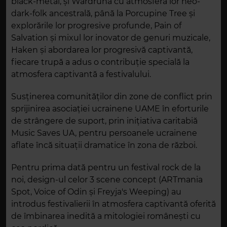
black-metal, și Wardruna cu atmosfera lor neo-
dark-folk ancestrală, până la Porcupine Tree și
explorările lor progresive profunde, Pain of
Salvation și mixul lor inovator de genuri muzicale,
Haken și abordarea lor progresivă captivantă,
fiecare trupă a adus o contribuție specială la
atmosfera captivantă a festivalului.
Susținerea comunităților din zone de conflict prin
sprijinirea asociației ucrainene UAME în eforturile
de strângere de suport, prin inițiativa caritabiă
Music Saves UA, pentru persoanele ucrainene
aflate încă situații dramatice în zona de război.
Pentru prima dată pentru un festival rock de la
noi, design-ul celor 3 scene concept (ARTmania
Spot, Voice of Odin și Freyja's Weeping) au
introdus festivalierii în atmosfera captivantă oferită
de îmbinarea inedită a mitologiei românești cu