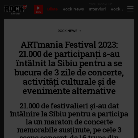
EXCLUSIV ONLINE
Bilete
Rock News
Interviuri
Rock Evergre
LIVE
ROCK NEWS
ARTmania Festival 2023:
21.000 de participanți s-au
întâlnit la Sibiu pentru a se
bucura de 3 zile de concerte,
activități culturale și de
evenimente alternative
21.000 de festivalieri și-au dat
întâlnire la Sibiu pentru a participa
la un maraton de concerte
memorabile susținute, pe cele 3
scene concept, de 16 trupe din