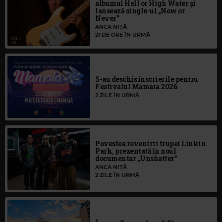
albumul Hell or High Water și
lansează single-ul „Now or
Never”
ANCA NIȚĂ
21 DE ORE ÎN URMĂ
S-au deschis înscrierile pentru
Festivalul Mamaia 2026
2 ZILE ÎN URMĂ
Povestea revenirii trupei Linkin
Park, prezentată în noul
documentar „Unshatter”
ANCA NIȚĂ
2 ZILE ÎN URMĂ