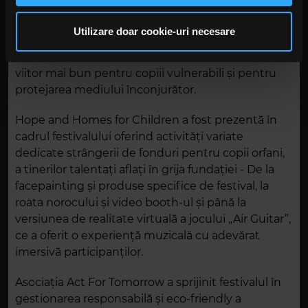
La nivelul faptelor bune, ARTmania Festival,
privire la modul în care folosiți site-ul nostru. Aceștia le
împreună cu Kaufland România, a continuat
pot combina cu alte informații oferite de dvs. sau culese
Utilizare doar cookie-uri necesare
parteneriatul cu Fundația Hope and Homes for
în urma folosirii serviciilor lor. În cazul în care alegeți să
Children și Act for Tomorrow pentru a asigura un
continuați să utilizați website-ul nostru, sunteți de acord
viitor mai bun pentru copiii vulnerabili și pentru
cu utilizarea modulelor noastre cookie.
protejarea mediului înconjurător.
Hope and Homes for Children a fost prezentă în
cadrul festivalului oferind activități variate
dedicate strângerii de fonduri pentru copii orfani,
a tinerilor talentați aflați în grija fundației - De la
facepainting și produse specifice de festival, la
roata norocului și video booth-ul și până la
versiunea de realitate virtuală a jocului „Air Guitar”,
ce a oferit o experiență muzicală cu adevărat
imersivă participanților.
Asociația Act For Tomorrow a sprijinit festivalul în
gestionarea responsabilă și eco-friendly a