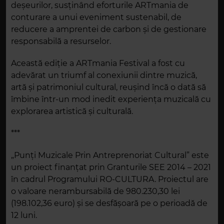
deșeurilor, susținând eforturile ARTmania de
conturare a unui eveniment sustenabil, de
reducere a amprentei de carbon și de gestionare
responsabilă a resurselor.
Această ediție a ARTmania Festival a fost cu
adevărat un triumf al conexiunii dintre muzică,
artă și patrimoniul cultural, reușind încă o dată să
îmbine într-un mod inedit experiența muzicală cu
explorarea artistică și culturală.
***
„Punți Muzicale Prin Antreprenoriat Cultural” este
un proiect finanțat prin Granturile SEE 2014 – 2021
în cadrul Programului RO-CULTURA. Proiectul are
o valoare nerambursabilă de 980.230,30 lei
(198.102,36 euro) și se desfășoară pe o perioadă de
12 luni.