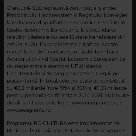
Granturile SEE reprezintă contribuția Islandei,
Principatului Liechtenstein și Regatului Norvegiei
la reducerea disparităților economice și sociale în
Spațiul Economic European și la consolidarea
relațiilor bilaterale cu cele 15 state beneficiare din
estul și sudul Europei și statele baltice. Aceste
mecanisme de finanțare sunt stabilite în baza
Acordului privind Spațiul Economic European, ce
reunește statele membre UE și Islanda,
Liechtenstein și Norvegia ca parteneri egali pe
piața internă. În total, cele trei state au contribuit
cu €3,3 miliarde între 1994 și 2014 și €1,55 miliarde
pentru perioada de finanțare 2014-2021. Mai multe
detalii sunt disponibile pe: www.eeagrants.org și
www.eeagrants.ro.
Programul RO-CULTURA este implementat de
Ministerul Culturii prin Unitatea de Management