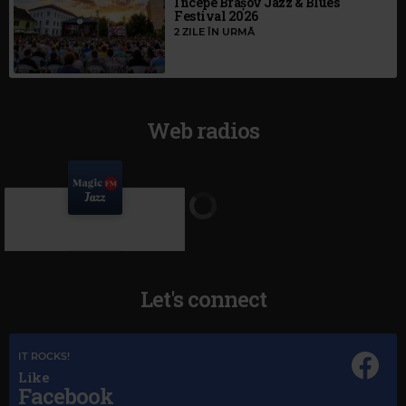
Începe Brașov Jazz & Blues
Festival 2026
2 ZILE ÎN URMĂ
Web radios
Let's connect
IT ROCKS!
Like
Facebook
Magic Jazz