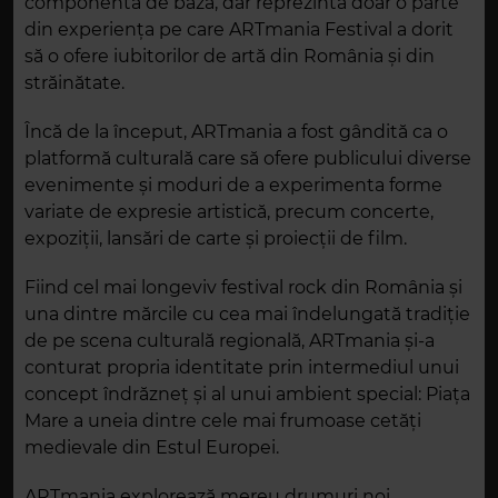
componenta de bază, dar reprezintă doar o parte
din experiența pe care ARTmania Festival a dorit
să o ofere iubitorilor de artă din România și din
străinătate.
Încă de la început, ARTmania a fost gândită ca o
platformă culturală care să ofere publicului diverse
evenimente și moduri de a experimenta forme
variate de expresie artistică, precum concerte,
expoziții, lansări de carte și proiecții de film.
Fiind cel mai longeviv festival rock din România și
una dintre mărcile cu cea mai îndelungată tradiție
de pe scena culturală regională, ARTmania și-a
conturat propria identitate prin intermediul unui
concept îndrăzneț și al unui ambient special: Piața
Mare a uneia dintre cele mai frumoase cetăți
medievale din Estul Europei.
ARTmania explorează mereu drumuri noi,