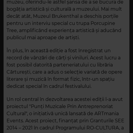
muzeu, oferindu-le astfel șansa de a se bucura de
bogăția artistică și culturală a muzeului. Mai mult
decât atât, Muzeul Brukenthal a deschis porțile
pentru un interviu special cu trupa Porcupine
Tree, amplificând experiența artistică și aducând
publicul mai aproape de artiști.
În plus, în această ediție a fost înregistrat un
record de vânzări de cărți și viniluri. Acest lucru a
fost posibil datorită parteneriatului cu librăria
Cărturești, care a adus o selecție variată de opere
literare și muzică în format fizic, într-un spațiu
dedicat special în cadrul festivalului.
Un rol central în dezvoltarea acestei ediții l-a avut
proiectul "Punți Muzicale Prin Antreprenoriat
Cultural", o inițiativă unică lansată de ARTmania
Events. Acest proiect, finanțat prin Granturile SEE
2014 – 2021 în cadrul Programului RO-CULTURA, a