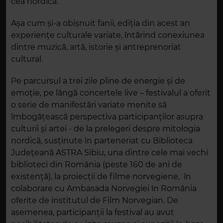
cea nordică.
Așa cum și-a obișnuit fanii, ediția din acest an
experiențe culturale variate, întărind conexiunea
dintre muzică, artă, istorie și antreprenoriat
cultural.
Pe parcursul a trei zile pline de energie și de
emoție, pe lângă concertele live – festivalul a oferit
o serie de manifestări variate menite să
îmbogățească perspectiva participanților asupra
culturii și artei - de la prelegeri despre mitologia
nordică, susținute în parteneriat cu Biblioteca
Județeană ASTRA Sibiu, una dintre cele mai vechi
biblioteci din România (peste 160 de ani de
existență), la proiecții de filme norvegiene, în
colaborare cu Ambasada Norvegiei în România
oferite de institutul de Film Norvegian. De
asemenea, participanții la festival au avut