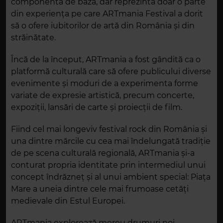
componenta de bază, dar reprezintă doar o parte
din experiența pe care ARTmania Festival a dorit
să o ofere iubitorilor de artă din România și din
străinătate.
Încă de la început, ARTmania a fost gândită ca o
platformă culturală care să ofere publicului diverse
evenimente și moduri de a experimenta forme
variate de expresie artistică, precum concerte,
expoziții, lansări de carte și proiecții de film.
Fiind cel mai longeviv festival rock din România și
una dintre mărcile cu cea mai îndelungată tradiție
de pe scena culturală regională, ARTmania și-a
conturat propria identitate prin intermediul unui
concept îndrăzneț și al unui ambient special: Piața
Mare a uneia dintre cele mai frumoase cetăți
medievale din Estul Europei.
ARTmania explorează mereu drumuri noi,