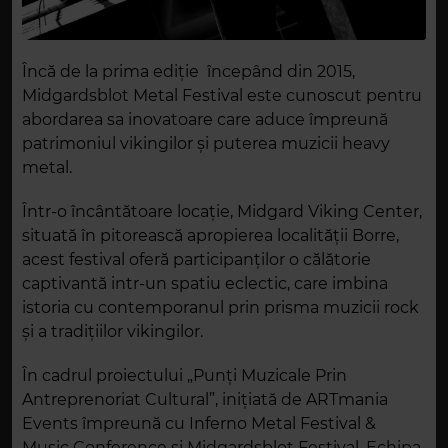
Încă de la prima ediție începând din 2015,
Midgardsblot Metal Festival este cunoscut pentru
abordarea sa inovatoare care aduce împreună
patrimoniul vikingilor și puterea muzicii heavy
metal.
Într-o încântătoare locație, Midgard Viking Center,
situată în pitorească apropierea localității Borre,
acest festival oferă participanților o călătorie
captivantă intr-un spatiu eclectic, care imbina
istoria cu contemporanul prin prisma muzicii rock
și a tradițiilor vikingilor.
În cadrul proiectului „Punți Muzicale Prin
Antreprenoriat Cultural”, inițiată de ARTmania
Events împreună cu Inferno Metal Festival &
Music Conference și Midgardsblot Festival, Echipa