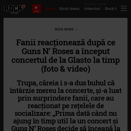
EXCLUSIV ONLINE
Bilete
Rock News
Interviuri
Rock Evergre
LIVE
ROCK NEWS
Fanii reacționează după ce
Guns N’ Roses a început
concertul de la Glasto la timp
(foto & video)
Trupa, căreia i s-a dus buhul că
întârzie mereu la concerte, și-a luat
prin surprindere fanii, care au
reacționat pe rețelele de
socializare: „Prima dată când nu
ajung în timp util la un concert și
Guns N’ Roses decide să înceapă la