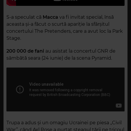
S-a speculat că
Macca
va fi invitat special, însă
aceasta și-a făcut o scurtă apariție la sfârșitul
concertului The Pretenders, care a avut loc la Park
Stage.
200 000 de fani
au asistat la concertul GNR de
sâmbătă seara (24 iunie) de la scena Pyramid.
Trupa a adus și un omagiu Ucrainei pe piesa „Civil
War”, când Axl Rose a purtat steagul țării pe tricoul