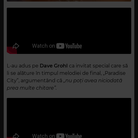
L-au adus pe
Dave Grohl
ca invitat special care să
li se alăture în timpul melodiei de final, „Paradise
City”, argumentând că
„nu poți avea niciodată
prea multe chitare”.