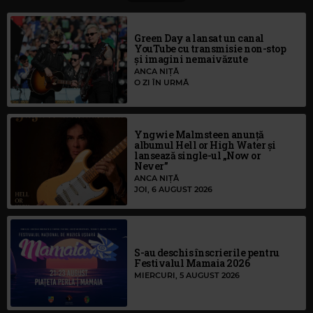
Green Day a lansat un canal
YouTube cu transmisie non-stop
și imagini nemaivăzute
ANCA NIȚĂ
O ZI ÎN URMĂ
Yngwie Malmsteen anunță
albumul Hell or High Water și
lansează single-ul „Now or
Never”
ANCA NIȚĂ
JOI, 6 AUGUST 2026
S-au deschis înscrierile pentru
Festivalul Mamaia 2026
MIERCURI, 5 AUGUST 2026