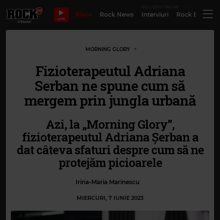
EXCLUSIV ONLINE
Bilete
Rock News
Interviuri
Rock Evergre
LIVE
MORNING GLORY
Fizioterapeutul Adriana
Serban ne spune cum să
mergem prin jungla urbană
Azi, la „Morning Glory”,
fizioterapeutul Adriana Șerban a
dat câteva sfaturi despre cum să ne
protejăm picioarele
Irina-Maria Marinescu
MIERCURI, 7 IUNIE 2023