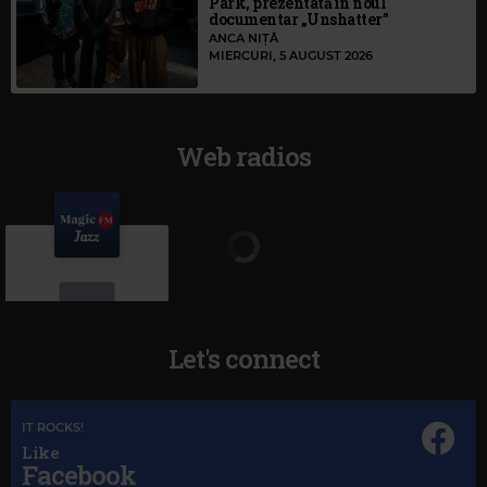
Park, prezentată în noul
documentar „Unshatter”
ANCA NIȚĂ
MIERCURI, 5 AUGUST 2026
Web radios
Let's connect
Magic Jazz
IT ROCKS!
MACY GRAY
–
I TRY
Like
Facebook