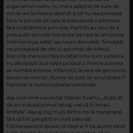
organismul nostru nu mai e adaptat de sute de
mii de ani la mersul desculț și că nu reacționează
bine la șocurile pe care le presupune o plimbare
fără încălțăminte prin oraș. Pantofii au rolul de a
prelua din șocurile mecanice pe care le-am putea
întâmpina pe asfalt sau teren denivelat. Totodată,
ne protejează de răni și, automat, de infecții.
Riscurile mersului fără încălțăminte sunt variate și
nu afectează doar talpa piciorului. Printre acestea
se numără entorse, inflamații, durere de genunchi,
leziuni de menisc, durere de șold, iar șocul poate fi
transmis la nivelul coloanei vertebrale.
Așa cum bine a punctat Răzvan Exarhu, „după 30
de ani și după primul tatuaj, vrei să îți întreci
limitele”. Așa ajung mulți dintre noi la maratoane,
fără să fim pregătiți în mod adecvat.
Fizioterapeutul spune că ideal ar fi ca, atunci când