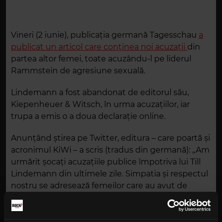
Vineri (2 iunie), publicația germană Tagesschau
a
publicat un articol care conținea noi acuzații
din
partea altor femei, toate acuzându-l pe liderul
Rammstein de agresiune sexuală.
Lindemann a fost abandonat de editorul său,
Kiepenheuer & Witsch, în urma acuzațiilor, iar
trupa a emis o a doua declarație online.
Anunțând știrea pe Twitter, editura – care poartă și
acronimul KiWi – a scris (tradus din germană): „Am
urmărit șocați acuzațiile publice împotriva lui Till
Lindemann din ultimele zile. Simpatia și respectul
nostru se adresează femeilor care au avut de
suferit”.
Răspunzând atât comentariilor editurii, cât și