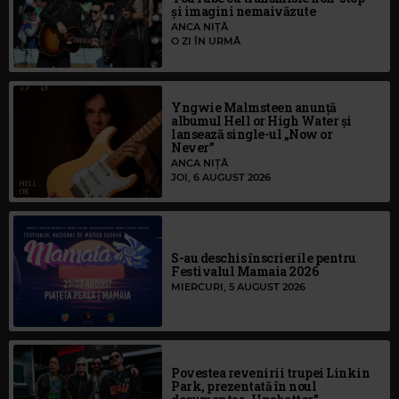
și imagini nemaivăzute
ANCA NIȚĂ
O ZI ÎN URMĂ
Yngwie Malmsteen anunță
albumul Hell or High Water și
lansează single-ul „Now or
Never”
ANCA NIȚĂ
JOI, 6 AUGUST 2026
S-au deschis înscrierile pentru
Festivalul Mamaia 2026
MIERCURI, 5 AUGUST 2026
Povestea revenirii trupei Linkin
Park, prezentată în noul