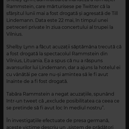
Rammstein, care mărturisese pe Twitter că la
sfârşitul lunii mai a fost drogată şi agresată de Till
Lindemann. Data este 22 mai, în timpul unei
petreceri private în ziua concertului al trupei la
Vilnius.
Shelby Lynn a făcut acuzații săptămâna trecută că
a fost drogată la spectacolul Rammstein din
Vilnius, Lituania. Ea a spus că nu a răspuns
avansurilor lui Lindemann, dar a ajuns la hotelul ei
cu vânătăi pe care nu-și amintea să le fi avut
înainte de a fi fost drogată.
Tabăra Rammstein a negat acuzațiile, spunând
într-un tweet că „exclude posibilitatea ca ceea ce
se pretinde să fi avut loc în mediul nostru”.
În investigaţiile efectuate de presa germană,
aceste victime descriu un „sistem de prădători