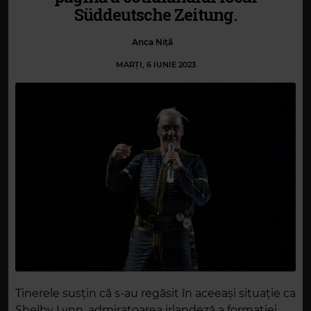
Süddeutsche Zeitung.
Anca Niță
MARȚI, 6 IUNIE 2023
Tinerele susţin că s-au regăsit în aceeaşi situaţie ca
Shelby Lynn, admiratoarea irlandeză a formaţiei