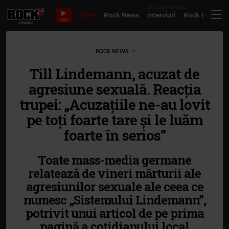
EXCLUSIV ONLINE
Bilete
Rock News
Interviuri
Rock Evergre
LIVE
ROCK NEWS
Till Lindemann, acuzat de
agresiune sexuală. Reacția
trupei: „Acuzațiile ne-au lovit
pe toți foarte tare și le luăm
foarte în serios”
Toate mass-media germane
relatează de vineri mărturii ale
agresiunilor sexuale ale ceea ce
numesc „Sistemului Lindemann”,
potrivit unui articol de pe prima
pagină a cotidianului local