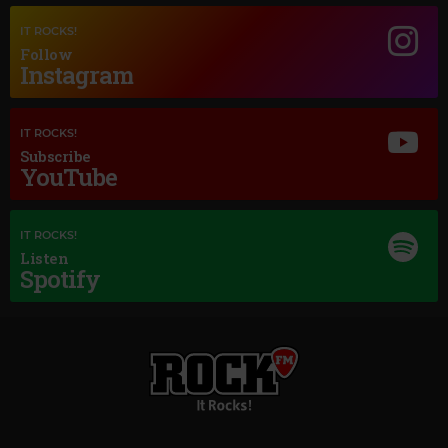
IT ROCKS!
Follow
Instagram
Magic Jazz
IT ROCKS!
FRANK SINATRA
–
THEME FROM NEW YORK NEW YORK
Subscribe
YouTube
IT ROCKS!
Listen
Spotify