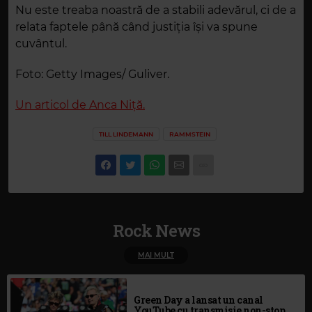
Nu este treaba noastră de a stabili adevărul, ci de a
relata faptele până când justiția își va spune
cuvântul.
Foto: Getty Images/ Guliver.
Un articol de Anca Niță.
TILL LINDEMANN
RAMMSTEIN
Rock News
MAI MULT
Green Day a lansat un canal
YouTube cu transmisie non-stop