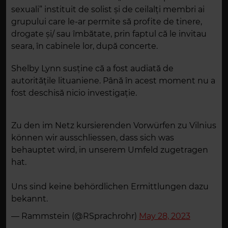
sexuali” instituit de solist şi de ceilalţi membri ai
grupului care le-ar permite să profite de tinere,
drogate şi/ sau îmbătate, prin faptul că le invitau
seara, în cabinele lor, după concerte.
Shelby Lynn susține că a fost audiată de
autorităţile lituaniene. Până în acest moment nu a
fost deschisă nicio investigaţie.
Zu den im Netz kursierenden Vorwürfen zu Vilnius
können wir ausschliessen, dass sich was
behauptet wird, in unserem Umfeld zugetragen
hat.
Uns sind keine behördlichen Ermittlungen dazu
bekannt.
— Rammstein (@RSprachrohr)
May 28, 2023