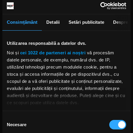
se poate dovedi un companion util în alegerea
evenimentelor înspre care ne îndreptăm pe
parcursul următoarelor luni din 2023
”, spune Ioan
Big, publisher Zile și Nopți.
Consimțământ
Detalii
Setări publicitate
Despre
Ghidul Festivalurilor din România este un proiect
special Zile și Nopți, susținut de radiourile
Utilizarea responsabilă a datelor dvs.
festivalurilor, Kiss FM și Rock FM.
Noi și
cei 1022 de parteneri ai noștri
vă procesăm
datele personale, de exemplu, numărul dvs. de IP,
Zile și Nopți este o platformă de experiențe Pop
utilizând tehnologii precum modulele cookie, pentru a
Culture, cu apariții în print și online.
stoca și accesa informațiile de pe dispozitivul dvs., cu
scopul de a vă oferi publicitate și conținut personalizate,
evaluări ale publicității și conținutului, informații despre
GHIDUL FESTIVALURILOR 2023
ZILE SI NOPTI
audiență și dezvoltare de produse. Puteți alege cine și cu
ce scopuri poate utiliza datele dvs.
Dacă ne permiteți, am dori, de asemenea:
Selecția
Necesare
Să colectăm informațiile cu privire la locația dvs.
consimțământului
Rock News
geografică cu o exactitate de până la câțiva metri