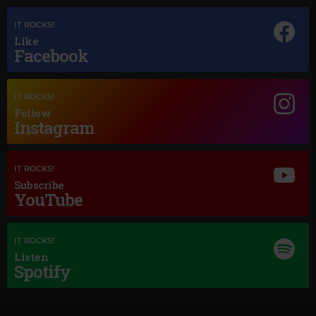
IT ROCKS!
Like
Facebook
Magic Jazz
IT ROCKS!
Follow
PERRY COMO
–
IT'S A LOVELY DAY TODAY
Instagram
IT ROCKS!
Subscribe
YouTube
IT ROCKS!
Listen
Spotify