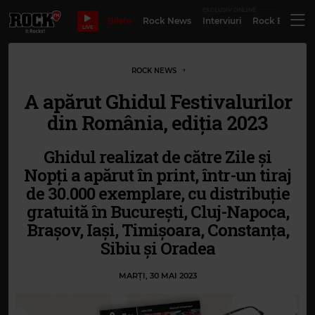
EXCLUSIV ONLINE
Bilete
Rock News
Interviuri
Rock Evergre
LIVE
ROCK NEWS
A apărut Ghidul Festivalurilor
din România, ediția 2023
Ghidul realizat de către Zile și
Nopți a apărut în print, într-un tiraj
de 30.000 exemplare, cu distribuție
gratuită în București, Cluj-Napoca,
Brașov, Iași, Timișoara, Constanța,
Sibiu și Oradea
MARȚI, 30 MAI 2023