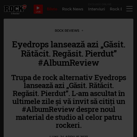
EXCLUSIV ONLINE
Bilete
Rock News
Interviuri
Rock Evergre
LIVE
ROCK REVIEWS
Eyedrops lansează azi „Găsit.
Rătăcit. Regăsit. Pierdut”
#AlbumReview
Trupa de rock alternativ Eyedrops
lansează azi „Găsit. Rătăcit.
Regăsit. Pierdut”. L-am ascultat în
ultimele zile și vă invit să citiți un
#AlbumReview despre noul
material de studio al celor patru
rockeri.