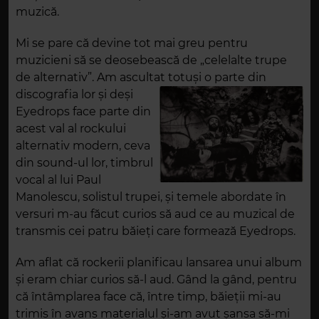
muzică.
Mi se pare că devine tot mai greu pentru
muzicieni să se deosebească de „celelalte trupe
de alternativ”. Am ascultat totuși o parte din
discografia lor și deși
Eyedrops face parte din
acest val al rockului
alternativ modern, ceva
din sound-ul lor, timbrul
vocal al lui Paul
Manolescu, solistul trupei, și temele abordate în
versuri m-au făcut curios să aud ce au muzical de
transmis cei patru băieți care formează Eyedrops.
Am aflat că rockerii planificau lansarea unui album
și eram chiar curios să-l aud. Gând la gând, pentru
că întâmplarea face că, între timp, băieții mi-au
trimis în avans materialul și-am avut șansa să-mi