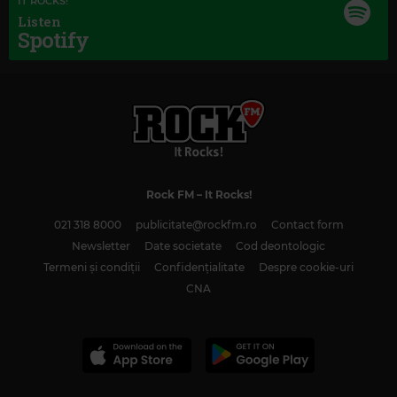
IT ROCKS!
Listen
Spotify
Rock FM
– It Rocks!
021 318 8000
publicitate@rockfm.ro
Contact form
Newsletter
Date societate
Cod deontologic
Termeni și condiții
Confidențialitate
Despre cookie-uri
CNA
Magic Classic Music
JOSEPH HAYDN
–
SYMPHONY NO. 92 IN G MAJOR, HOB. 1:92 "OXFORD
SYMPHONY": I. ADAGIO - ALLEGRO SPIRITOSO