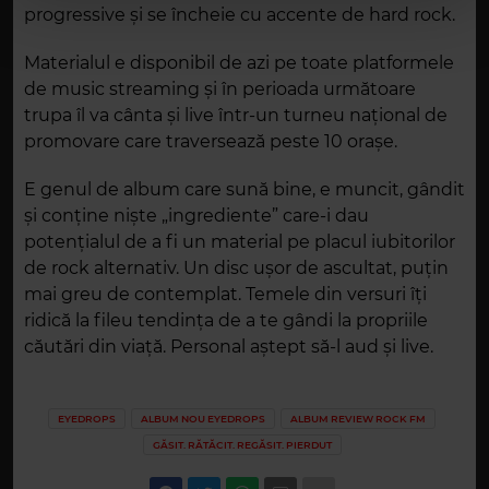
progressive și se încheie cu accente de hard rock.
Materialul e disponibil de azi pe toate platformele
de music streaming și în perioada următoare
trupa îl va cânta și live într-un turneu național de
promovare care traversează peste 10 orașe.
E genul de album care sună bine, e muncit, gândit
și conține niște „ingrediente” care-i dau
potențialul de a fi un material pe placul iubitorilor
de rock alternativ. Un disc ușor de ascultat, puțin
mai greu de contemplat. Temele din versuri îți
ridică la fileu tendința de a te gândi la propriile
căutări din viață. Personal aștept să-l aud și live.
EYEDROPS
ALBUM NOU EYEDROPS
ALBUM REVIEW ROCK FM
GĂSIT. RĂTĂCIT. REGĂSIT. PIERDUT