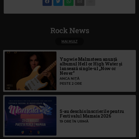
Rock News
MAI MULT
Yngwie Malmsteen anunță
albumul Hell or High Water și
lansează single-ul „Now or
Never”
ANCA NIȚĂ
PESTE 2 ORE
S-au deschis înscrierile pentru
Festivalul Mamaia 2026
19 ORE ÎN URMĂ