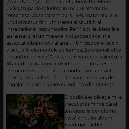
„Norul Nouă”, cel mai recent album The Mono
Jacks, trupă de referință în rock-ul alternativ
românesc. Observasem cum, la ei, materialul era
unul al maturizării. Un traseu al căutării, al
întrebărilor și răspunsurilor. Pe 14 aprilie, Metallica
au lansat și ei un material noi, probabil cel mai
așteptat album rock al anului. Un disc care face o
disecție în elementele ce formează personalitatea
umană în primele 72 de anotimpuri, echivalentul a
18 ani, din viața unui individ. La ei, toate aceste
elemente erau o analiză a modului în care viața
noastră de adult e influențată, în bine și rău, de
bagajul pe care-l cărăm cu noi încă din tinerețe.
O posibilă explicație mi-a
trecut prin minte când
am ajuns la penultima
piesă a noului album
Eyedrops, „Altfel de