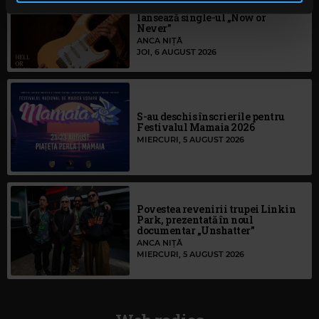
albumul Hell or High Water și
continuați să utilizați website-ul nostru, sunteți de acord
lansează single-ul „Now or
Never”
cu utilizarea modulelor noastre cookie.
ANCA NIȚĂ
JOI, 6 AUGUST 2026
S-au deschis înscrierile pentru
Festivalul Mamaia 2026
MIERCURI, 5 AUGUST 2026
Povestea revenirii trupei Linkin
Park, prezentată în noul
documentar „Unshatter”
ANCA NIȚĂ
MIERCURI, 5 AUGUST 2026