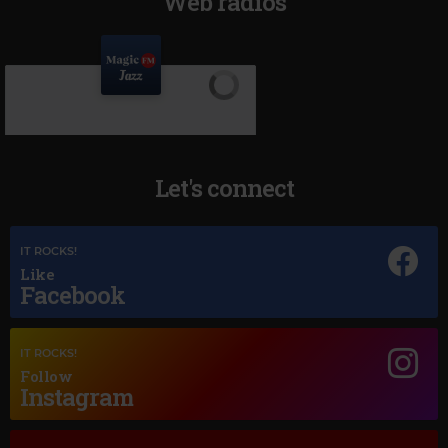
Web radios
Let's connect
IT ROCKS!
Like
Facebook
Magic Jazz
IT ROCKS!
DUKE ELLINGTON
–
TAKE THE "A" TRAIN
Follow
Instagram