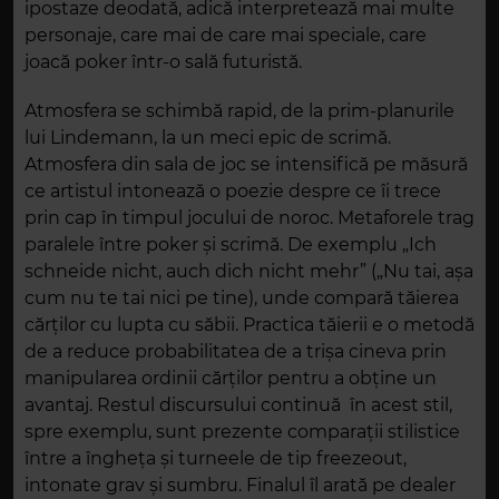
ipostaze deodată, adică interpretează mai multe
personaje, care mai de care mai speciale, care
joacă poker într-o sală futuristă.
Atmosfera se schimbă rapid, de la prim-planurile
lui Lindemann, la un meci epic de scrimă.
Atmosfera din sala de joc se intensifică pe măsură
ce artistul intonează o poezie despre ce îi trece
prin cap în timpul jocului de noroc. Metaforele trag
paralele între poker și scrimă. De exemplu „Ich
schneide nicht, auch dich nicht mehr” („Nu tai, așa
cum nu te tai nici pe tine), unde compară tăierea
cărților cu lupta cu săbii. Practica tăierii e o metodă
de a reduce probabilitatea de a trișa cineva prin
manipularea ordinii cărților pentru a obține un
avantaj. Restul discursului continuă în acest stil,
spre exemplu, sunt prezente comparații stilistice
între a îngheța și turneele de tip freezeout,
intonate grav și sumbru. Finalul îl arată pe dealer