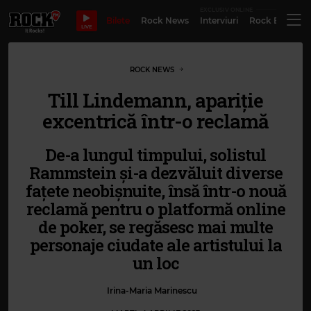
EXCLUSIV ONLINE
Bilete
Rock News
Interviuri
Rock Evergre
LIVE
ROCK NEWS
Till Lindemann, apariție
excentrică într-o reclamă
De-a lungul timpului, solistul
Rammstein și-a dezvăluit diverse
fațete neobișnuite, însă într-o nouă
reclamă pentru o platformă online
de poker, se regăsesc mai multe
personaje ciudate ale artistului la
un loc
Irina-Maria Marinescu