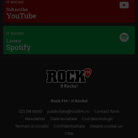
IT ROCKS!
Subscribe
YouTube
IT ROCKS!
Listen
Spotify
Magic Classic Music
ANTONÍN DVOŘÁK
–
PRAGUE WALTZES
Rock FM
– It Rocks!
021 318 8000
publicitate@rockfm.ro
Contact form
Newsletter
Date societate
Cod deontologic
Termeni și condiții
Confidențialitate
Despre cookie-uri
CNA