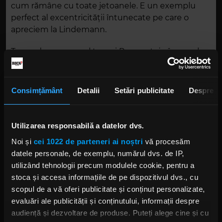
cum rămâne cu toate jetoanele. E un exemplu
perfect al excentricității întunecate pe care o
apreciem la Lindemann.
Turneul european al trupei Rammstein începe la
Vingio Parkas din Vilnius, Lituania, pe 22 mai.
Lindemannn are programate, de asemenea, două
concerte solo, la Tipsport Arena din Praga,
Consimțământ
Detalii
Setări publicitate
Despre
Republica Cehă, pe 22 noiembrie, și două zile mai
târziu la EXPO-Aréna din Bratislava, Slovacia.
Turneul Rammstein se va încheia pe 6 august la
Utilizarea responsabilă a datelor dvs.
Bruxelles.
Noi și
cei 1022 de parteneri ai noștri
vă procesăm
datele personale, de exemplu, numărul dvs. de IP,
utilizând tehnologii precum modulele cookie, pentru a
stoca și accesa informațiile de pe dispozitivul dvs., cu
scopul de a vă oferi publicitate și conținut personalizate,
evaluări ale publicității și conținutului, informații despre
audiență și dezvoltare de produse. Puteți alege cine și cu