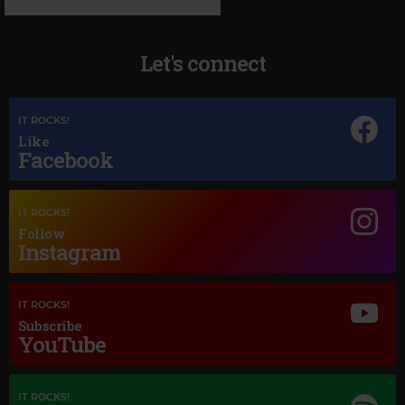
Let's connect
IT ROCKS!
Like
Facebook
Magic Jazz
IT ROCKS!
UNION OF SOUND
–
YOUNG AT HEART
Follow
Instagram
IT ROCKS!
Subscribe
YouTube
IT ROCKS!