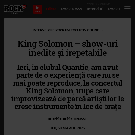
EXCLUSIV ONLINE
Bilete
Rock News
Interviuri
Rock Evergre
LIVE
INTERVIURILE ROCK FM EXCLUSIV ONLINE
King Solomon – show-uri
inedite și irepetabile
Ieri, în clubul Quantic, am avut
parte de o experiență care nu se
mai poate reproduce, la concertul
King Solomon, trupa care
improvizează de parcă artiștilor le
cresc instrumente în loc de brațe
Irina-Maria Marinescu
JOI, 30 MARTIE 2023