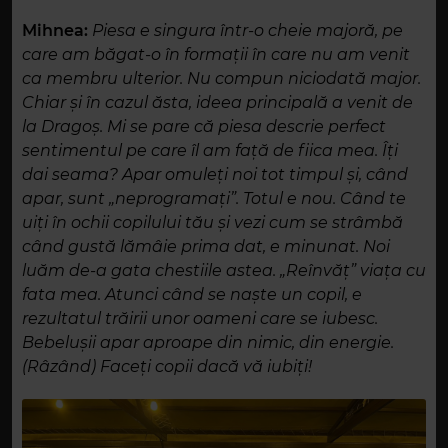
Mihnea:
Piesa e singura într-o cheie majoră, pe
care am băgat-o în formații în care nu am venit
ca membru ulterior. Nu compun niciodată major.
Chiar și în cazul ăsta, ideea principală a venit de
la Dragoș. Mi se pare că piesa descrie perfect
sentimentul pe care îl am față de fiica mea. Îți
dai seama? Apar omuleți noi tot timpul și, când
apar, sunt „neprogramați”. Totul e nou. Când te
uiți în ochii copilului tău și vezi cum se strâmbă
când gustă lămâie prima dat, e minunat. Noi
luăm de-a gata chestiile astea. „Reînvăț” viața cu
fata mea. Atunci când se naște un copil, e
rezultatul trăirii unor oameni care se iubesc.
Bebelușii apar aproape din nimic, din energie.
(Râzând) Faceți copii dacă vă iubiți!