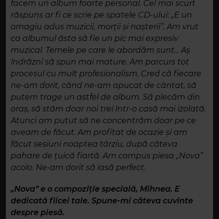
facem un album foarte personal. Cel mai scurt
răspuns ar fi ce scrie pe spatele CD-ului: „E un
omagiu adus muzicii, morții și nașterii”. Am vrut
ca albumul ăsta să fie un pic mai expresiv
muzical. Temele pe care le abordăm sunt... Aș
îndrăzni să spun mai mature. Am parcurs tot
procesul cu mult profesionalism. Cred că fiecare
ne-am dorit, când ne-am apucat de cântat, să
putem trage un astfel de album. Să plecăm din
oraș, să stăm doar noi trei într-o casă mai izolată.
Atunci am putut să ne concentrăm doar pe ce
aveam de făcut. Am profitat de ocazie și am
făcut sesiuni noaptea târziu, după câteva
pahare de țuică fiartă. Am compus piesa „Nova”
acolo. Ne-am dorit să iasă perfect.
„Nova” e o compoziție specială, Mihnea. E
dedicată fiicei tale. Spune-mi câteva cuvinte
despre piesă.