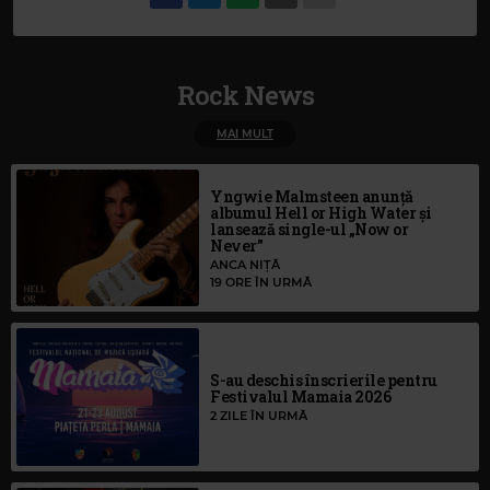
Rock News
MAI MULT
Yngwie Malmsteen anunță
albumul Hell or High Water și
lansează single-ul „Now or
Never”
ANCA NIȚĂ
19 ORE ÎN URMĂ
S-au deschis înscrierile pentru
Festivalul Mamaia 2026
2 ZILE ÎN URMĂ