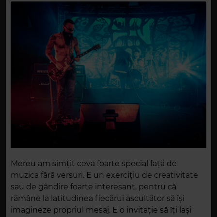
Mereu am simțit ceva foarte special față de
muzica fără versuri. E un exercițiu de creativitate
sau de gândire foarte interesant, pentru că
rămâne la latitudinea fiecărui ascultător să își
imagineze propriul mesaj. E o invitație să îți lași