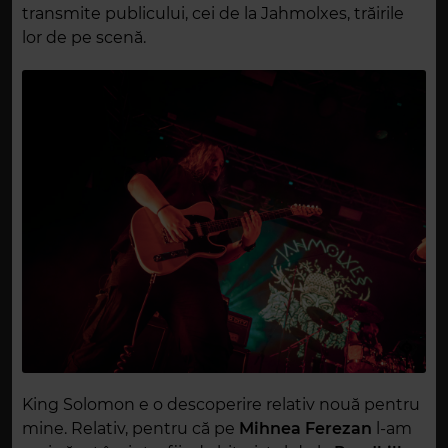
transmite publicului, cei de la Jahmolxes, trăirile
lor de pe scenă.
King Solomon e o descoperire relativ nouă pentru
mine. Relativ, pentru că pe
Mihnea Ferezan
l-am