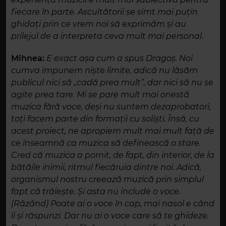
fiecare în parte. Ascultătorii se simt mai puțin
ghidați prin ce vrem noi să exprimăm și au
prilejul de a interpreta ceva mult mai personal.
Mihnea:
E exact așa cum a spus Dragoș. Noi
cumva impunem niște limite, adică nu lăsăm
publicul nici să „cadă prea mult”, dar nici să nu se
agite prea tare. Mi se pare mult mai onestă
muzica fără voce, deși nu suntem dezaprobatori,
toți facem parte din formații cu soliști. Însă, cu
acest proiect, ne apropiem mult mai mult față de
ce înseamnă ca muzica să definească o stare.
Cred că muzica a pornit, de fapt, din interior, de la
bătăile inimii, ritmul fiecăruia dintre noi. Adică,
organismul nostru creează muzică prin simplul
fapt că trăiește. Și asta nu include o voce.
(Râzând) Poate ai o voce în cap, mai nasol e când
îi și răspunzi. Dar nu ai o voce care să te ghideze.