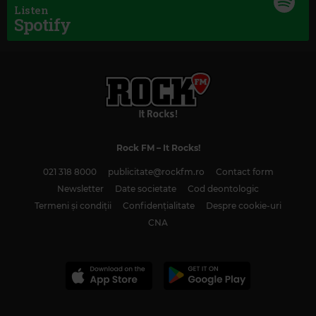
Listen
Spotify
Rock FM
– It Rocks!
021 318 8000
publicitate@rockfm.ro
Contact form
Newsletter
Date societate
Cod deontologic
Termeni și condiții
Confidențialitate
Despre cookie-uri
Magic Classic Music
CNA
WOLFGANG AMADEUS MOZART
–
SOLFEGGIO IN F MAJOR, K. 393/2 (ARR.
BY VINCENT MANAC'H)