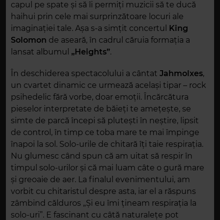
capul pe spate și să îi permiți muzicii să te ducă
haihui prin cele mai surprinzătoare locuri ale
imaginației tale. Așa s-a simțit concertul
King
Solomon
de aseară, în cadrul căruia formația a
lansat albumul
„Heights”
.
În deschiderea spectacolului a cântat
Jahmolxes
,
un cvartet dinamic ce urmează același tipar – rock
psihedelic fără vorbe, doar emoții. Încărcătura
pieselor interpretate de băieți te amețește, se
simte de parcă începi să plutești în neștire, lipsit
de control, în timp ce toba mare te mai împinge
înapoi la sol. Solo-urile de chitară îți taie respirația.
Nu glumesc când spun că am uitat să respir în
timpul solo-urilor și că mai luam câte o gură mare
și greoaie de aer. La finalul evenimentului, am
vorbit cu chitaristul despre asta, iar el a răspuns
zâmbind călduros „Și eu îmi țineam respirația la
solo-uri”. E fascinant cu câtă naturalețe pot