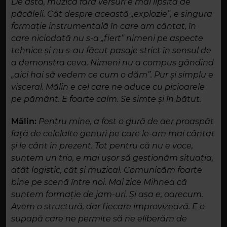
De asta, muzica fără versuri e mai lipsită de
păcăleli. Cât despre această „explozie”, e singura
formație instrumentală în care am cântat, în
care niciodată nu s-a „fiert” nimeni pe aspecte
tehnice și nu s-au făcut pasaje strict în sensul de
a demonstra ceva. Nimeni nu a compus gândind
„aici hai să vedem ce cum o dăm”. Pur și simplu e
visceral. Mălin e cel care ne aduce cu picioarele
pe pământ. E foarte calm. Se simte și în bătut.
Mălin:
Pentru mine, a fost o gură de aer proaspăt
față de celelalte genuri pe care le-am mai cântat
și le cânt în prezent. Tot pentru că nu e voce,
suntem un trio, e mai ușor să gestionăm situația,
atât logistic, cât și muzical. Comunicăm foarte
bine pe scenă între noi. Mai zice Mihnea că
suntem formație de jam-uri. Și așa e, oarecum.
Avem o structură, dar fiecare improvizează. E o
supapă care ne permite să ne eliberăm de