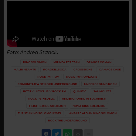
Foto: Andrea Stanciu
KING SOLOMON
MIHNEA FEREZAN
DRAGOS COMAN
MALIN NEAMTU
ROADKILLSODA
CROSSBONE
DAMAGE CASE
ROCK IMPROV
ROCK IMPROVIZATIE
COMUNITATEA DE ROCK UNDERGROUND
UNDERGROUND ROCK
INTERVIU EXCLUSIV ROCK FM
QUANTIC
JAHMOLXES
ROCK PSIHEDELIC
UNDERGROUND IN BUCURESTI
HEIGHTS KING SOLOMON
NOVA KING SOLOMON
TURNEU KING SOLOMON 2023
LANSARE ALBUM KING SOLOMON
ROCK THE UNDERGROUND