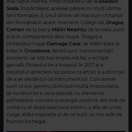
mai văzut înainte, fiind chitaristul de la
Roadkill
Soda
. Împărtășesc aceeași părere cu mulți dintre
fanii formației. E unul dintre cei mai buni chitariști
din România în acest moment. Colegii săi,
Dragoș
Coman
de la bas și
Mălin Neamțu
de la tobe, sunt
și ei în componența altor trupe. Dragoș e
chitaristul trupei
Damage Case
, iar Mălin bate la
tobe în
Crossbone
. Ambii sunt instrumentiști
excelenți, iar toți trei împreună fac o echipă
genială. Proiectul lor a început în 2017 și e
rezultatul aprecierii reciproce ca artiști și a dorinței
de a se dezlănțui ca instrumentiști. Concertele
sunt unice, pentru că includ multă improvizație,
iar sunetul lor e ceva special, cu elemente
psihedelice colorate și energie pozitivă. Am stat de
vorbă cu ei după spectacol pentru a afla de unde
curge atâta inspirație și de ce sunt un trio atât de
frumos închegat.