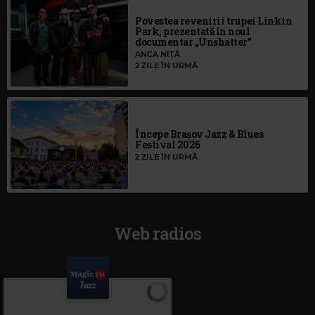
Povestea revenirii trupei Linkin
Park, prezentată în noul
documentar „Unshatter”
ANCA NIȚĂ
2 ZILE ÎN URMĂ
Începe Brașov Jazz & Blues
Festival 2026
2 ZILE ÎN URMĂ
Web radios