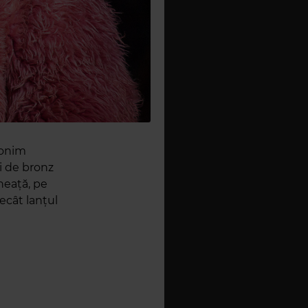
anonim
i de bronz
neață, pe
ecât lanțul