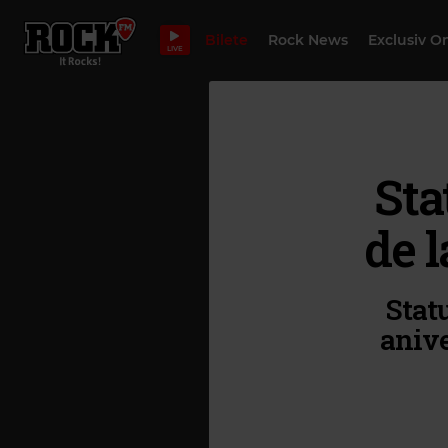
Bilete
Rock News
Exclusiv O
LIVE
Sta
de 
Stat
anive