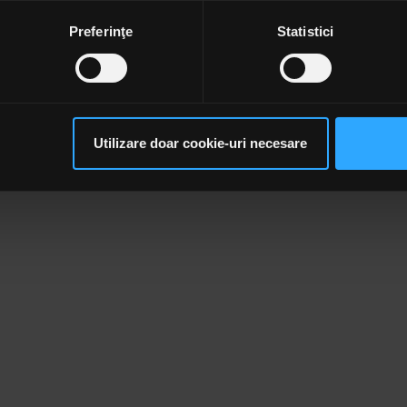
ozitivul scanândul-l în mod activ după caracteristici specifice (
l felicite pe Lindemann. Conform presei germane, artistul
tuielile pentru realizarea proiectului, însumând undeva p
espre procesarea datelor dvs. personale și configurați-vă preferin
Preferinţe
Statistici
ge oricând acordul din Declarația despre modulele cookie.
rsonaliza conținutul și anunțurile, pentru a oferi funcții de rețele
im partenerilor de rețele sociale, de publicitate și de analize info
ceștia le pot combina cu alte informații oferite de dvs. sau culese î
Utilizare doar cookie-uri necesare
să continuați să utilizați website-ul nostru, sunteți de acord cu uti