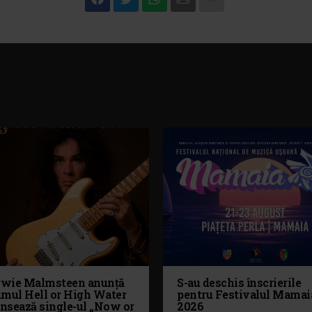
wie Malmsteen anunță
S-au deschis înscrierile
umul Hell or High Water
pentru Festivalul Mamai
ansează single-ul „Now or
2026