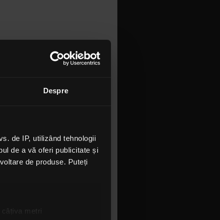
Despre
 de IP, utilizând tehnologii
l de a vă oferi publicitate și
at că furtul
ezvoltare de produse. Puteți
rddeutscher
iei
ărește
a precizat
 câțiva metri
mmstein și