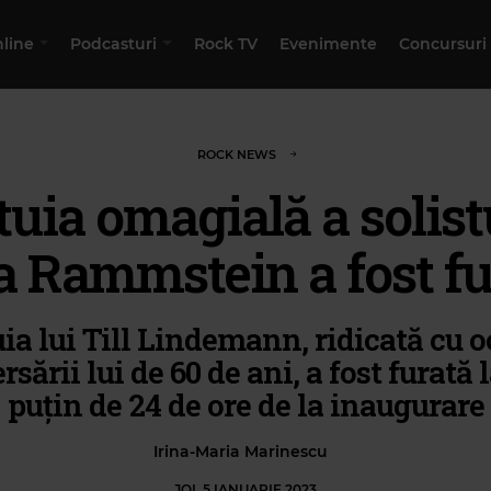
nline
Podcasturi
Rock TV
Evenimente
Concursuri
ROCK NEWS
tuia omagială a solist
la Rammstein a fost fu
uia lui Till Lindemann, ridicată cu o
rsării lui de 60 de ani, a fost furată 
puțin de 24 de ore de la inaugurare
Irina-Maria Marinescu
JOI, 5 IANUARIE 2023