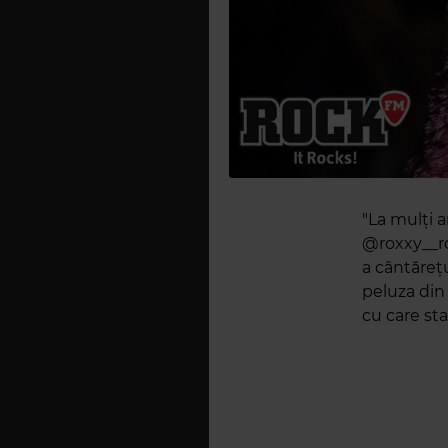
"La mulți a
@roxxy__ro
a cântăreț
peluza din
cu care sta