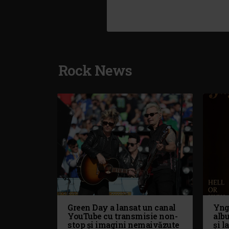
Rock News
Green Day a lansat un canal
Yng
YouTube cu transmisie non-
alb
stop și imagini nemaivăzute
și l