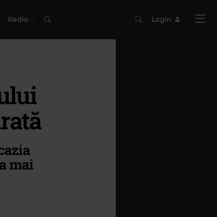
Radio
Login
ului
rată
cazia
la mai