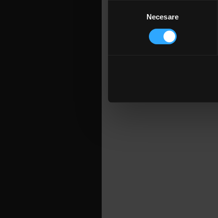
Să vă identificăm disp
dorea să î
Selecția
toate chel
Găsiți mai multe informații d
Necesare
consimțământului
de euro.
Vă puteți modifica sau retra
Folosim cookie-uri pentru a pe
traficul. De asemenea, le ofer
care folosiți site-ul nostru. A
lor. În cazul în care alegeți 
cookie.