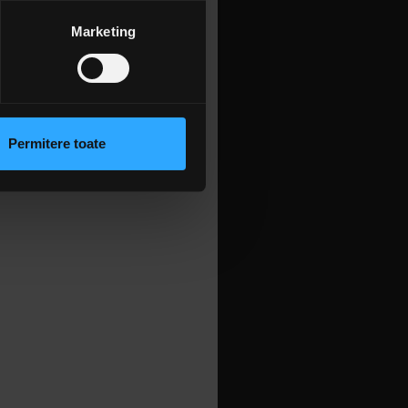
amprentare)
 a suportat
e la 600
țele la
secțiunea cu detalii
.
Marketing
 sociale și pentru a analiza
rmații cu privire la modul în
n urma folosirii serviciilor
Permitere toate
lizarea modulelor noastre