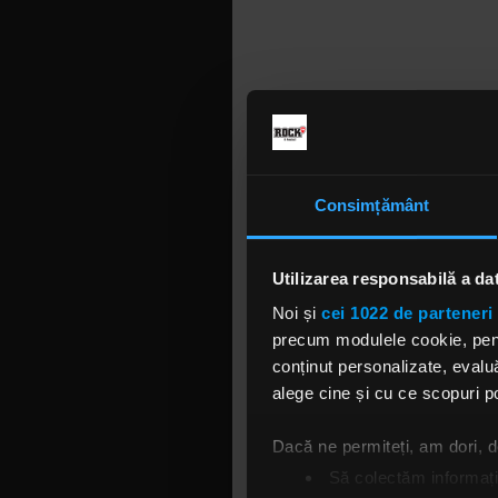
Consimțământ
Utilizarea responsabilă a da
Noi și
cei 1022 de parteneri 
precum modulele cookie, pentr
Autoritățil
conținut personalizate, evaluă
a fost rap
alege cine și cu ce scopuri po
Rundfunk. S
Evershagen
Dacă ne permiteți, am dori,
aproximativ
Să colectăm informații
artistul. I