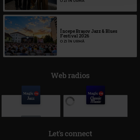
O ZI ÎN URMĂ
Începe Brașov Jazz & Blues
Festival 2026
O ZI ÎN URMĂ
Web radios
Let's connect