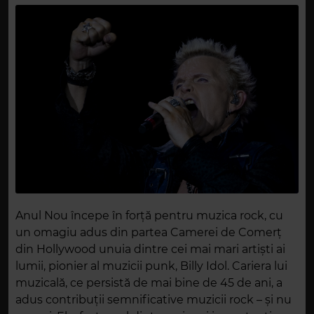
Anul Nou începe în forță pentru muzica rock, cu
un omagiu adus din partea Camerei de Comerț
din Hollywood unuia dintre cei mai mari artiști ai
lumii, pionier al muzicii punk, Billy Idol. Cariera lui
muzicală, ce persistă de mai bine de 45 de ani, a
adus contribuții semnificative muzicii rock – și nu