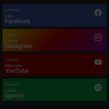
IT ROCKS!
Like
Magic Jazz
Facebook
Magic Classic Music
DIANA KRALL
–
TEMPTATION
GERALD FINZI
–
ECLOGUE, OP.10
IT ROCKS!
Follow
Instagram
IT ROCKS!
Subscribe
YouTube
IT ROCKS!
Listen
Spotify