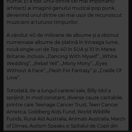
numai. El a fost unul dintre cei mai importanți
arhitecți ai imaginii genului muzical pop punk,
devenind unul dintre cei mai ușor de recunoscut
muzicieni ai tuturor timpurilor.
A vândut 40 de milioane de albume și a obținut
numeroase albume de platină în întreaga lume,
nouă single-uri de Top 40 în SUA și 10 în Marea
Britanie, inclusiv „Dancing With Myself”, „White
Wedding”, „Rebel Yell”, „Mony Mony”, „Eyes
Without A Face”, „Flesh For Fantasy” și „Cradle Of
Love”.
Totodată, de-a lungul carierei sale, Billy Idol a
sprijinit, în mod constant, diverse cauze caritabile,
printre care Teenage Cancer Trust, Teen Cancer
America, Goldberg Kids Fund, World Wildlife
Funds, Rural Aid Australia, Animals Australia, March
of Dimes, Autism Speaks și Spitalul de Copii din