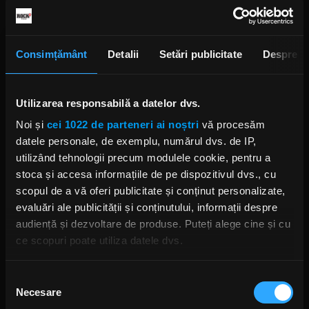
Boston.
Ceremonia de recompensare a artistului, în cadrul
căreia își va dezvălui steaua, a 2.743-a de pe
Consimțământ
Detalii
Setări publicitate
Despre
Hollywood Walk Of Fame, va avea loc în dimineața
de 5 ianuarie, pe Bulevardul Hollywood, numărul
6212, în fața magazinului de discuri Amoeba Music,
Utilizarea responsabilă a datelor dvs.
conform comunicatului oficial de presă de pe
Noi și
cei 1022 de parteneri ai noștri
vă procesăm
walkoffame.com.
datele personale, de exemplu, numărul dvs. de IP,
utilizând tehnologii precum modulele cookie, pentru a
stoca și accesa informațiile de pe dispozitivul dvs., cu
BILLY IDOL
HOLLYWOOD WALK OF FAME
HOLLYWOOD BOULEVARD
scopul de a vă oferi publicitate și conținut personalizate,
STEA BILLY IDOL HOLLYWOOD WALK OF FAME
REBEL YELL
evaluări ale publicității și conținutului, informații despre
DANCING WITH MYSELF
audiență și dezvoltare de produse. Puteți alege cine și cu
ce scopuri poate utiliza datele dvs.
Dacă ne permiteți, am dori, de asemenea:
Selecția
Necesare
Să colectăm informațiile cu privire la locația dvs.
consimțământului
Rock News