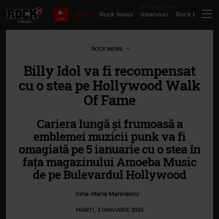
EXCLUSIV ONLINE
Bilete
Rock News
Interviuri
Rock Evergre
LIVE
ROCK NEWS
Billy Idol va fi recompensat
cu o stea pe Hollywood Walk
Of Fame
Cariera lungă și frumoasă a
emblemei muzicii punk va fi
omagiată pe 5 ianuarie cu o stea în
fața magazinului Amoeba Music
de pe Bulevardul Hollywood
Irina-Maria Marinescu
MARȚI, 3 IANUARIE 2023