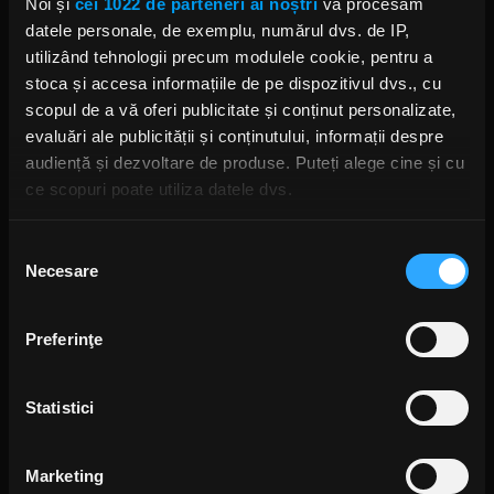
Noi și
cei 1022 de parteneri ai noștri
vă procesăm
datele personale, de exemplu, numărul dvs. de IP,
utilizând tehnologii precum modulele cookie, pentru a
stoca și accesa informațiile de pe dispozitivul dvs., cu
Rock News
scopul de a vă oferi publicitate și conținut personalizate,
evaluări ale publicității și conținutului, informații despre
MAI MULT
audiență și dezvoltare de produse. Puteți alege cine și cu
ce scopuri poate utiliza datele dvs.
Yngwie Malmsteen anunță
albumul Hell or High Water și
lansează single-ul „Now or
Dacă ne permiteți, am dori, de asemenea:
Never”
Selecția
ANCA NIȚĂ
Necesare
Să colectăm informațiile cu privire la locația dvs.
consimțământului
16 ORE ÎN URMĂ
geografică cu o exactitate de până la câțiva metri
Să vă identificăm dispozitivul scanândul-l în mod
Preferinţe
activ după caracteristici specifice (amprentare)
Găsiți mai multe informații despre procesarea datelor
S-au deschis înscrierile pentru
Festivalul Mamaia 2026
Statistici
dvs. personale și configurați-vă preferințele la
secțiunea
2 ZILE ÎN URMĂ
cu detalii
. Vă puteți modifica sau retrage oricând acordul
din Declarația despre modulele cookie.
Marketing