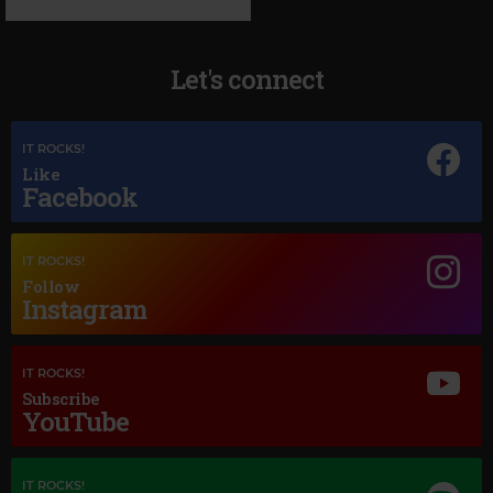
Let's connect
IT ROCKS!
Like
Facebook
Magic Jazz
LOUIS ARMSTRONG
–
A FOGGY DAY
IT ROCKS!
Follow
Instagram
IT ROCKS!
Subscribe
YouTube
IT ROCKS!