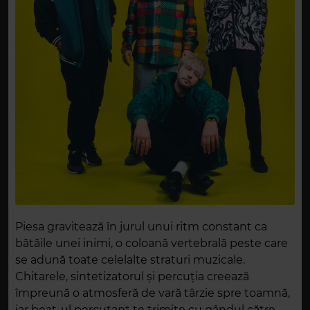
Piesa gravitează în jurul unui ritm constant ca
bătăile unei inimi, o coloană vertebrală peste care
se adună toate celelalte straturi muzicale.
Chitarele, sintetizatorul și percuția creează
împreună o atmosferă de vară târzie spre toamnă,
iar beat-ul percutant te trimite cu gândul către