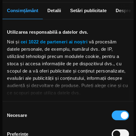
Dimitri's Bats se pregătesc pentru un scurt turneu
Consimțământ
Detalii
Setări publicitate
Despre
în Polonia, între 9 și 11 decembrie.Se vor opri în
Varșovia, Cracovia și Łódź. Băieții pregătesc între
timp și cântece noi pentru viitorul lor material de
Utilizarea responsabilă a datelor dvs.
studio, programat pentru primăvară.
Noi și
cei 1022 de parteneri ai noștri
vă procesăm
datele personale, de exemplu, numărul dvs. de IP,
DIMITRI'S BATS
NOUL SINGLE DIMITRI'S BATS
utilizând tehnologii precum modulele cookie, pentru a
VIDEOCLIP NOU DIMITRI'S BATS
stoca și accesa informațiile de pe dispozitivul dvs., cu
PIESĂ DE PE VIITORUL ALBUM DIMITRI'S BATS
scopul de a vă oferi publicitate și conținut personalizate,
evaluări ale publicității și conținutului, informații despre
audiență și dezvoltare de produse. Puteți alege cine și cu
ce scopuri poate utiliza datele dvs.
Rock News
Dacă ne permiteți, am dori, de asemenea:
Selecția
Necesare
Să colectăm informațiile cu privire la locația dvs.
consimțământului
MAI MULT
geografică cu o exactitate de până la câțiva metri
Să vă identificăm dispozitivul scanândul-l în mod
Preferinţe