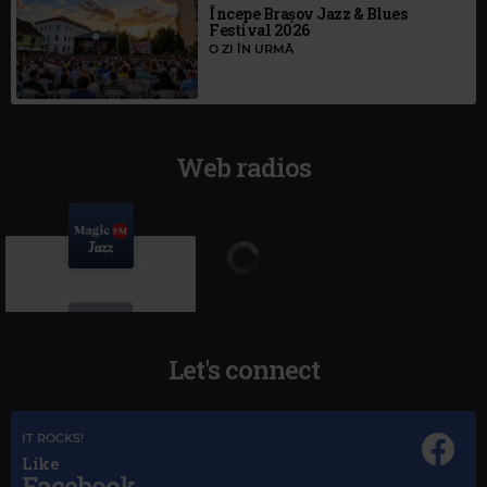
Începe Brașov Jazz & Blues
Festival 2026
O ZI ÎN URMĂ
Web radios
Let's connect
IT ROCKS!
Magic Jazz
Like
Facebook
FRANK SINATRA
–
MY WAY