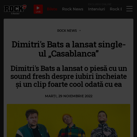
EXCLUSIV ONLINE
Bilete
Rock News
Interviuri
Rock Evergre
LIVE
ROCK NEWS
Dimitri's Bats a lansat single-
ul „Casablanca”
Dimitri's Bats a lansat o piesă cu un
sound fresh despre iubiri încheiate
și un clip foarte cool odată cu ea
MARȚI, 29 NOIEMBRIE 2022