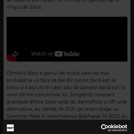
ringul de dans.
Dimitri's Bats e genul de trupă care cel mai
probabil te va face să dai din picior dacă ești la
birou și îi asculți în câști sau să dansezi dacă ești la
unul dintre concertele lor. Jonglând constant
granițele dintre beat-urile de dancefloor și riff-urile
alternative, au cântat, în 2021, pe main stage-ul
Summer Well, în deschiderea Balthazar. În 2022 au
urcat pe scena Electric Castle, și de asemenea au
deschis concertul pentru Son Lux la București.