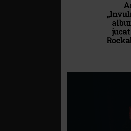
A
„Invul
album
jucat
Rockab