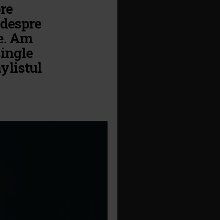
re
 despre
re. Am
single
ylistul