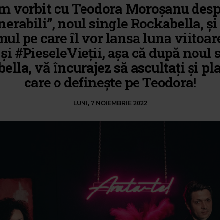
m vorbit cu Teodora Moroșanu desp
nerabili”, noul single Rockabella, și
ul pe care îl vor lansa luna viitoa
 și #PieseleVieții, așa că după noul 
ella, vă încurajez să ascultați și pla
care o definește pe Teodora!
LUNI, 7 NOIEMBRIE 2022