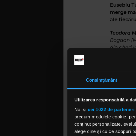
Eusebiu T
merge mai 
ale fiecăr
Teodora M
Bogdan (Mo
din când î
artă mă c
Consimțământ
E bagajul 
mergem m
Utilizarea responsabilă a da
Ambele și 
pe care-l i
Noi și
cei 1022 de parteneri 
necesar. Tr
precum modulele cookie, pentr
care le pr
conținut personalizate, evaluă
asta, e dec
alege cine și cu ce scopuri po