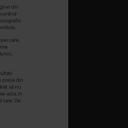
ii ei din
e curând
iscografic
cembrie.
upei care,
rime
Byron,
ultați
e presă din
ărât să nu
ar asta, în
i tare. De