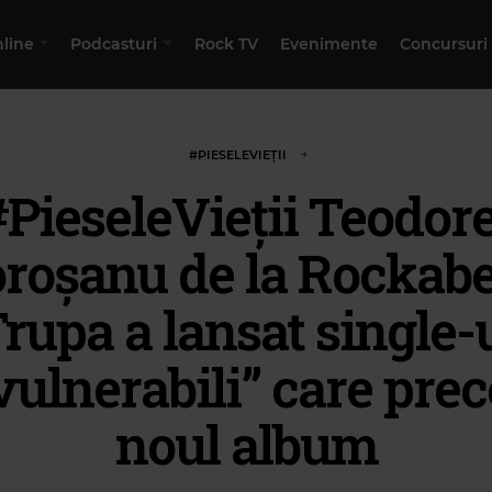
nline
Podcasturi
Rock TV
Evenimente
Concursuri
#PIESELEVIEȚII
#PieseleVieții Teodore
roșanu de la Rockabel
rupa a lansat single-
vulnerabili” care pre
noul album