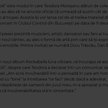
ili” este modul în care Teodora Moroșanu alături de coleg
 au ales să ne anunțe oficial că urmează să auzim cât d
al trupei. Aceștia își vor lansa cel de-al treilea material d
concert în Clubul Control din București pe data de 9 de
 piesei prezintă muzicieni, artiști, dansatori sau fani ai tr
e noul cântec, au ales o formă de artă prin care să își exp
i emoțiile. Printre invitați se numără Doru Trăscău, Dan 
 noul album Rockabella luna viitoare, vă încurajez să asc
bili”, despre care Teodora a declarat într-un comunicat d
ei: „Am scris Invulnerabili într-o perioadă în care am hot
 cu "bine" la întrebarea "ce faci" decât dacă e adevărat, i
îndepărteze de oamenii din jurul meu, m-a apropiat și ma
 că invulnerabilitatea stă în sinceritate.”