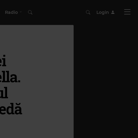
Radio
Login
i
la.
ul
cedă