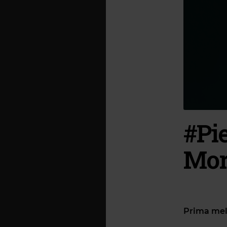
#Pie
Mor
Prima melo