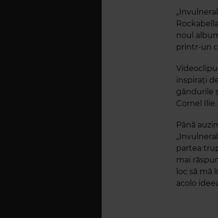
„Invulnerab
Rockabella
noul album 
printr-un 
Videoclipul
inspirați d
gândurile ș
Cornel Ilie.
Până auzim
„Invulnera
partea trup
mai răspund
loc să mă 
acolo ideea