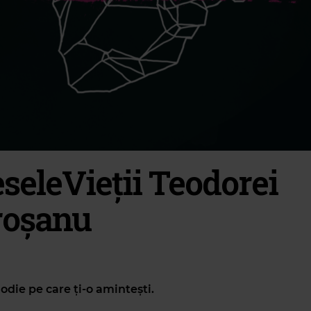
seleVieții Teodorei
oșanu
die pe care ți-o amintești.