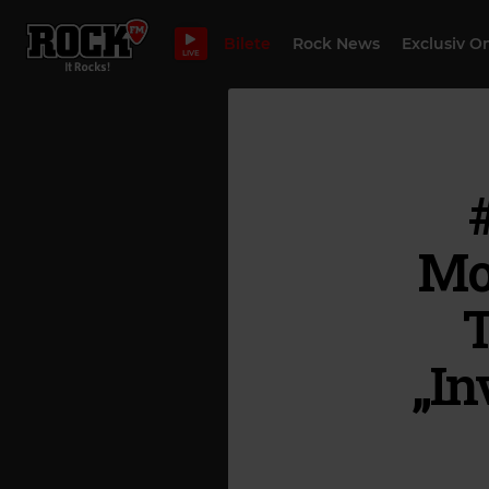
Bilete
Rock News
Exclusiv O
LIVE
Mo
T
„In