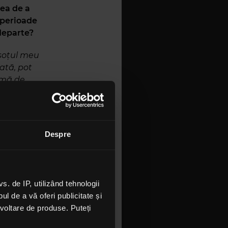
ea de a
 perioade
 departe?
 soțul meu
ată, pot
ormă de
Despre
iedică să
 bagajul
lut
 de IP, utilizând tehnologii
entila prin
l de a vă oferi publicitate și
entila
ezvoltare de produse. Puteți