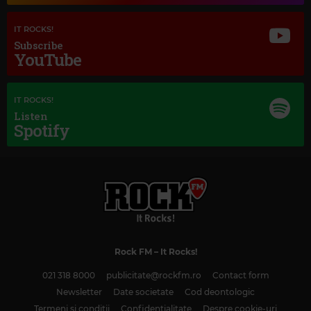
IT ROCKS!
Subscribe
YouTube
IT ROCKS!
Listen
Spotify
Rock FM
– It Rocks!
021 318 8000
publicitate@rockfm.ro
Contact form
Newsletter
Date societate
Cod deontologic
Termeni și condiții
Confidențialitate
Despre cookie-uri