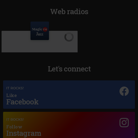
Web radios
Let's connect
IT ROCKS!
Like
Facebook
Magic Jazz
IT ROCKS!
NORAH JONES
–
COME AWAY WITH ME
Follow
Instagram