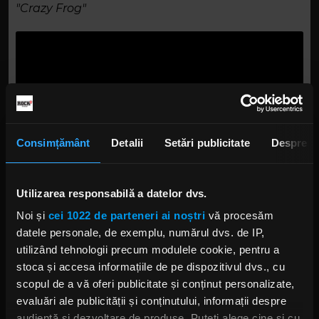
"Crazy Frog"
Consimțământ
Detalii
Setări publicitate
Despre
Utilizarea responsabilă a datelor dvs.
Albumul care ți-a schimbat viața.
Noi și
cei 1022 de parteneri ai noștri
vă procesăm
„In the Wee Small Hours”, al lui Frank Sinatra. Și
datele personale, de exemplu, numărul dvs. de IP,
îmi pare rău să compar mere cu pere. Sigur că
utilizând tehnologii precum modulele cookie, pentru a
mi-a plăcut foarte mult și primul disc de la
stoca și accesa informațiile de pe dispozitivul dvs., cu
Megadeth, dar în alt fel. Însă „In The Wee Small
scopul de a vă oferi publicitate și conținut personalizate,
Hours”, da! Pentru că aud un om gutural, răgușit,
evaluări ale publicității și conținutului, informații despre
răcit, care cu numai câteva săptămâni înainte
audiență și dezvoltare de produse. Puteți alege cine și cu