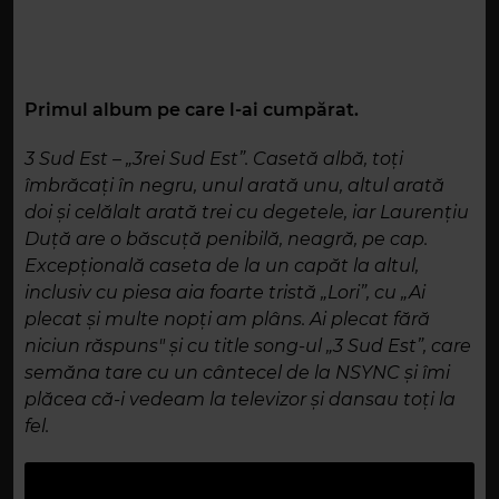
Primul album pe care l-ai cumpărat.
3 Sud Est – „3rei Sud Est”. Casetă albă, toți
îmbrăcați în negru, unul arată unu, altul arată
doi și celălalt arată trei cu degetele, iar Laurențiu
Duță are o băscuță penibilă, neagră, pe cap.
Excepțională caseta de la un capăt la altul,
inclusiv cu piesa aia foarte tristă „Lori”, cu „Ai
plecat și multe nopți am plâns. Ai plecat fără
niciun răspuns" și cu title song-ul „3 Sud Est”, care
semăna tare cu un cântecel de la NSYNC și îmi
plăcea că-i vedeam la televizor și dansau toți la
fel.