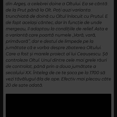
din Argeș, a celebrei doine a Oltului. Ea se cântă
de la Prut până la Olt. Poți auzi varianta
trunchiată de doină cu Oltul înlocuit cu Prutul. E
de fapt același cântec, dar în funcție de unde
mergeau, îl adaptau la condițiile de relief. Asta e
o variantă care poartă numele „Vară, vară,
primăvară”, dar e destul de limpede pe la
jumătate că e vorba despre zbaterea Oltului.
Care a fost și marele proiect al lui Ceaușescu. Șă
controleze Oltul. Unul dintre cele mai grele râuri
de controlat, până prin a doua jumătate a
secolului XX. Înteleg de ce te șoca pe la 1700 să
vezi tăvălugul ăla de ape. Efectiv mai plecau câte
20 de sate odată.