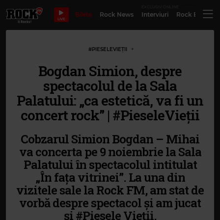
EXCLUSIV ONLINE
Bilete
Rock News
Interviuri
Rock Evergre
LIVE
#PIESELEVIEȚII
Bogdan Simion, despre
spectacolul de la Sala
Palatului: „ca estetică, va fi un
concert rock” | #PieseleVieții
Cobzarul Simion Bogdan – Mihai
va concerta pe 9 noiembrie la Sala
Palatului în spectacolul intitulat
„În fața vitrinei”. La una din
vizitele sale la Rock FM, am stat de
vorbă despre spectacol și am jucat
și #Piesele Vieții.