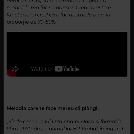
Petrică Cercel, care e o manea. În general
manelele mă fac să dansez. Cred că asta e
funcția lor și cred că o fac destul de bine, în
proporție de 70-80%.
Melodia care te face mereu să plângi.
„Șir de cocori" a lui Dan Andrei Aldea și formația
Sfinx, 1970, de pe primul lor EP. Probabil singurul