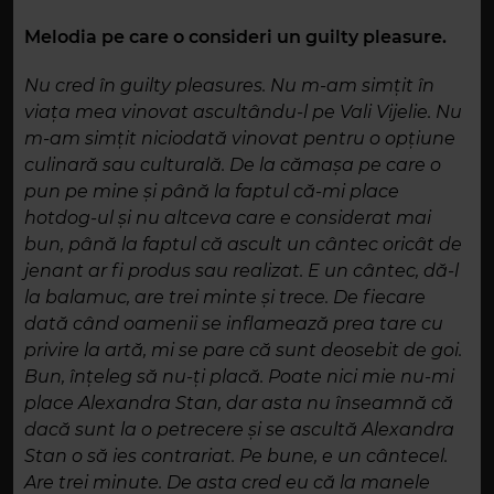
Melodia pe care o consideri un guilty pleasure.
Nu cred în guilty pleasures. Nu m-am simțit în
viața mea vinovat ascultându-l pe Vali Vijelie. Nu
m-am simțit niciodată vinovat pentru o opțiune
culinară sau culturală. De la cămașa pe care o
pun pe mine și până la faptul că-mi place
hotdog-ul și nu altceva care e considerat mai
bun, până la faptul că ascult un cântec oricât de
jenant ar fi produs sau realizat. E un cântec, dă-l
la balamuc, are trei minte și trece. De fiecare
dată când oamenii se inflamează prea tare cu
privire la artă, mi se pare că sunt deosebit de goi.
Bun, înțeleg să nu-ți placă. Poate nici mie nu-mi
place Alexandra Stan, dar asta nu înseamnă că
dacă sunt la o petrecere și se ascultă Alexandra
Stan o să ies contrariat. Pe bune, e un cântecel.
Are trei minute. De asta cred eu că la manele