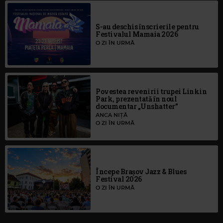
S-au deschis înscrierile pentru
Festivalul Mamaia 2026
O ZI ÎN URMĂ
Povestea revenirii trupei Linkin
Park, prezentată în noul
documentar „Unshatter”
ANCA NIȚĂ
O ZI ÎN URMĂ
Începe Brașov Jazz & Blues
Festival 2026
O ZI ÎN URMĂ