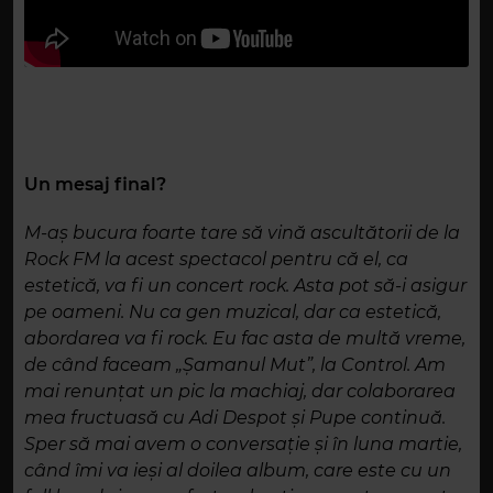
Un mesaj final?
M-aș bucura foarte tare să vină ascultătorii de la
Rock FM la acest spectacol pentru că el, ca
estetică, va fi un concert rock. Asta pot să-i asigur
pe oameni. Nu ca gen muzical, dar ca estetică,
abordarea va fi rock. Eu fac asta de multă vreme,
de când faceam „Șamanul Mut”, la Control. Am
mai renunțat un pic la machiaj, dar colaborarea
mea fructuasă cu Adi Despot și Pupe continuă.
Sper să mai avem o conversație și în luna martie,
când îmi va ieși al doilea album, care este cu un