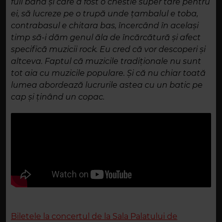
full band și care a fost o chestie super tare pentru
ei, să lucreze pe o trupă unde țambalul e toba,
contrabasul e chitara bas, încercând în același
timp să-i dăm genul ăla de încărcătură și afect
specifică muzicii rock. Eu cred că vor descoperi și
altceva. Faptul că muzicile tradiționale nu sunt
tot aia cu muzicile populare. Și că nu chiar toată
lumea abordează lucrurile astea cu un batic pe
cap și ținând un copac.
Biletele la concertul de la Sala Palatului de