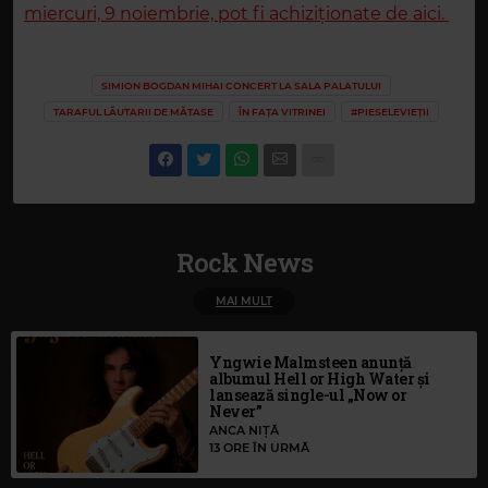
miercuri, 9 noiembrie, pot fi achiziționate de aici.
SIMION BOGDAN MIHAI CONCERT LA SALA PALATULUI
TARAFUL LĂUTARII DE MĂTASE
ÎN FAȚA VITRINEI
#PIESELEVIEȚII
Rock News
MAI MULT
Yngwie Malmsteen anunță
albumul Hell or High Water și
lansează single-ul „Now or
Never”
ANCA NIȚĂ
13 ORE ÎN URMĂ