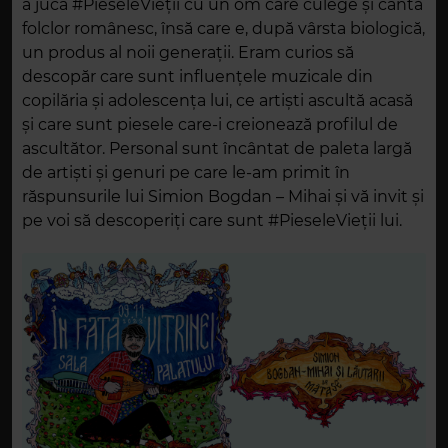
a juca #PieseleVieții cu un om care culege și cântă
folclor românesc, însă care e, după vârsta biologică,
un produs al noii generații. Eram curios să
descopăr care sunt influențele muzicale din
copilăria și adolescența lui, ce artiști ascultă acasă
și care sunt piesele care-i creionează profilul de
ascultător. Personal sunt încântat de paleta largă
de artiști și genuri pe care le-am primit în
răspunsurile lui Simion Bogdan – Mihai și vă invit și
pe voi să descoperiți care sunt #PieseleVieții lui.