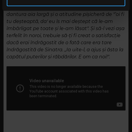
la un băiețel care cu doar trei ani înainte era în
în urma folosirii serviciilor lor. În cazul în care alegeți să
„Sinatra Mania”, unde peste tot vedeai numai
continuați să utilizați website-ul nostru, sunteți de acord
dantura aia largă și o atitudine pișicheră de "’oi fi
cu utilizarea modulelor noastre cookie.
tu deșteaptă, da' eu îs mai deștept că le-am
îmbârligat pe toate și le-am lăsat". Și să-l vezi așa
terfelit în noroi, trebuie să-ți fi creat o satisfacție
dacă erai îndrăgostit de o fată care era tare
îndrăgostită de Sinatra. „Ia uite-l, a ajus și ăsta la
capătul puterilor și răbdărilor. E om ca noi!".