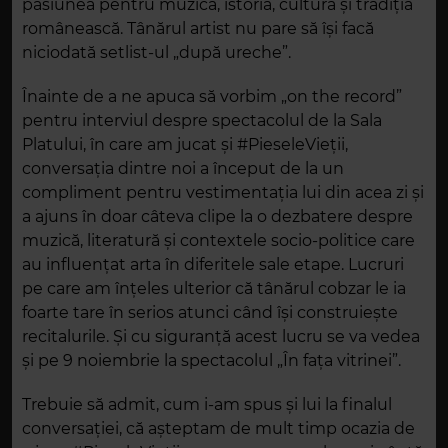
pasiunea pentru muzica, istoria, cultura și tradiția
românească. Tânărul artist nu pare să își facă
niciodată setlist-ul „după ureche”.
Înainte de a ne apuca să vorbim „on the record”
pentru interviul despre spectacolul de la Sala
Platului, în care am jucat și #PieseleVieții,
conversația dintre noi a început de la un
compliment pentru vestimentația lui din acea zi și
a ajuns în doar câteva clipe la o dezbatere despre
muzică, literatură și contextele socio-politice care
au influențat arta în diferitele sale etape. Lucruri
pe care am înțeles ulterior că tânărul cobzar le ia
foarte tare în serios atunci când își construiește
recitalurile. Și cu siguranță acest lucru se va vedea
și pe 9 noiembrie la spectacolul „În fața vitrinei”.
Trebuie să admit, cum i-am spus și lui la finalul
conversației, că așteptam de mult timp ocazia de