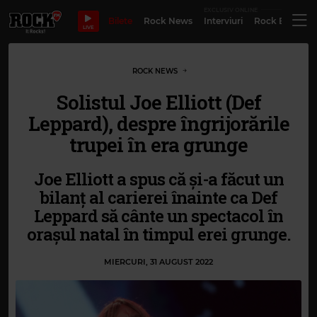
EXCLUSIV ONLINE
Bilete
Rock News
Interviuri
Rock Evergre
LIVE
ROCK NEWS
Solistul Joe Elliott (Def
Leppard), despre îngrijorările
trupei în era grunge
Joe Elliott a spus că și-a făcut un
bilanț al carierei înainte ca Def
Leppard să cânte un spectacol în
orașul natal în timpul erei grunge.
MIERCURI, 31 AUGUST 2022