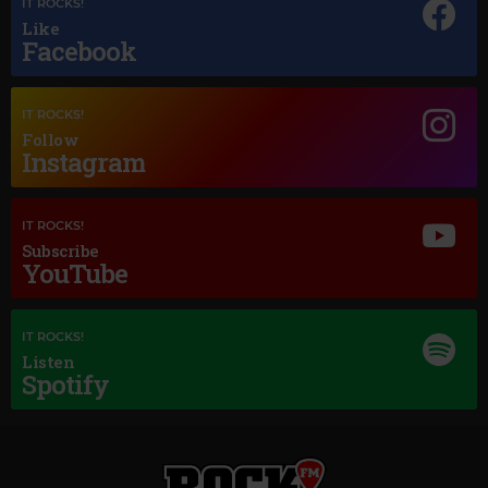
IT ROCKS!
Like
Facebook
Magic Jazz
LOUIS ARMSTRONG LA VIE EN ROSE
IT ROCKS!
Follow
Instagram
IT ROCKS!
Subscribe
YouTube
IT ROCKS!
Listen
Spotify
Magic Classic Music
Magic Love
GERALD FINZI
–
ECLOGUE, OP.10
LARA FABIAN
–
I WILL LOVE AGAIN