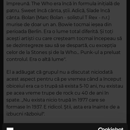
împreună. The Who era încă în formula inițială de
patru. Sweet încă cânta, știi. Adică, Slade încă
cânta. Bolan (Marc Bolan - solistul T Rex - n.r.)
murise de doar un an. Bowie tocmai ieșea din
perioada Berlin. Era o lume total diferită. Și toți
acești artiști cu care creșteam tocmai începeau să
se dezintegreze sau să se despartă, cu excepția
celor de la Stones și de la Who... Punk-ul a preluat
controlul. Era o altă lume".
El a adăugat că grupul nu a discutat niciodată
acest aspect pentru că pe vremea când a început
obiceiul era ca o trupă să exista 5-10 ani, nu existau
pe acea vreme trupe de rock cu 40 de ani în
spate. „Nu exista nicio trupă în 1977 care se
formase în 1937. E ridicol. Știi, asta era înainte de a
izbucni războiul".
Trupa s-a întors cu un concert în Sheffield, la 15 ani