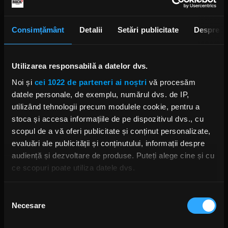
de la formare, în 1993, cântând în fața familiei,
prietenilor, fostilor colegi de școală. Elliot continuă
Consimțământ
Detalii
Setări publicitate
Despre
că acela a fost momentul în care și-a dat seama că
nu are de ce să fie îngrijorat: „Uau, cred că putem
face asta atâta timp cât vrem să facem asta.”
Utilizarea responsabilă a datelor dvs.
Atitudinea lui Elliott față de longevitatea grupului
Noi și
cei 1022 de parteneri ai noștri
vă procesăm
se poate vedea și în cel mai recent album al trupei,
datele personale, de exemplu, numărul dvs. de IP,
„Diamond Star Halos”, care a fost înregistrat în
utilizând tehnologii precum modulele cookie, pentru a
perioada de izolare.
stoca și accesa informațiile de pe dispozitivul dvs., cu
scopul de a vă oferi publicitate și conținut personalizate,
JOE ELLIOTT DEF LEPPARD
evaluări ale publicității și conținutului, informații despre
audiență și dezvoltare de produse. Puteți alege cine și cu
ce scopuri poate utiliza datele dvs.
Dacă ne permiteți, am dori, de asemenea:
Selecția
Rock News
Necesare
Să colectăm informațiile cu privire la locația dvs.
consimțământului
geografică cu o exactitate de până la câțiva metri
MAI MULT