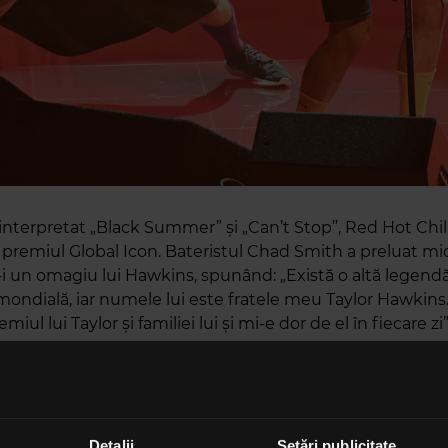
interpretat „Black Summer” și „Can’t Stop”, Red Hot Chi
 premiul Global Icon. Bateristul Chad Smith a preluat mi
 un omagiu lui Hawkins, spunând: „Există o altă legendă 
ondială, iar numele lui este fratele meu Taylor Hawkins.
miul lui Taylor și familiei lui și mi-e dor de el în fiecare zi”
urit în martie, în timp ce Foo Fighters se afla în turneu
Avea 50 de ani. El va fi amintit la două concerte memori
 Londra și Los Angeles luna viitoare.
Detalii
Setări publicitate