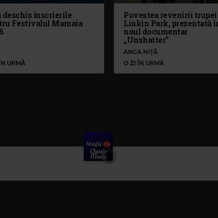
 deschis înscrierile
Povestea revenirii trupei
tru Festivalul Mamaia
Linkin Park, prezentată î
6
noul documentar
„Unshatter”
ANCA NIȚĂ
 ÎN URMĂ
O ZI ÎN URMĂ