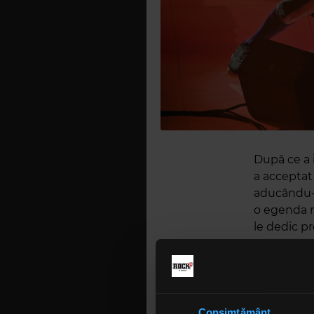
După ce a 
a acceptat
aducându-i
o egenda m
le dedic pre
Hawkins a m
Columbia. 
speciale la
Consimțământ