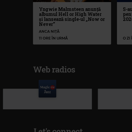
Yngwie Malmsteen anunță
S-au
albumul Hell or High Water
pen
și lansează single-ul „Now or
202
Never”
ANCA NIȚĂ
11 ORE ÎN URMĂ
O ZI
Web radios
Let's connect