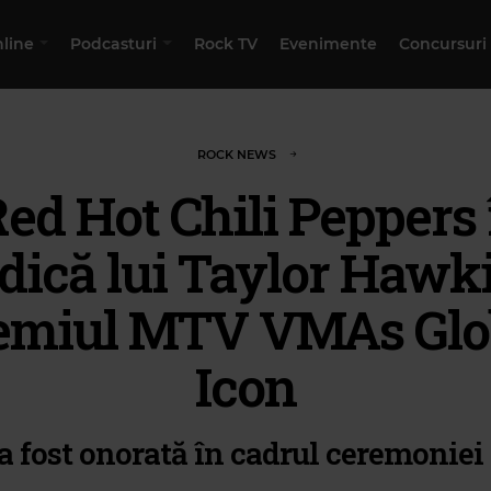
nline
Podcasturi
Rock TV
Evenimente
Concursuri
ROCK NEWS
ed Hot Chili Peppers 
dică lui Taylor Hawk
emiul MTV VMAs Glo
Icon
a fost onorată în cadrul ceremoniei d