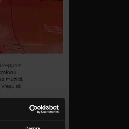
li Peppers
crofonul,
a muzicii,
 Vreau să
.
 la Bogota,
ale
Despre