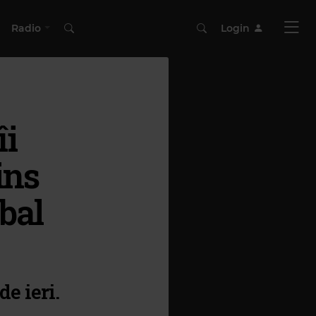
Radio
Login
îi
ins
bal
e ieri.