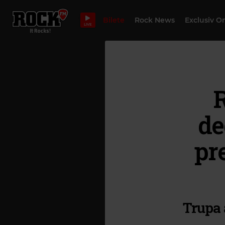
Bilete
Rock News
Exclusiv O
LIVE
R
de
pr
Trupa 