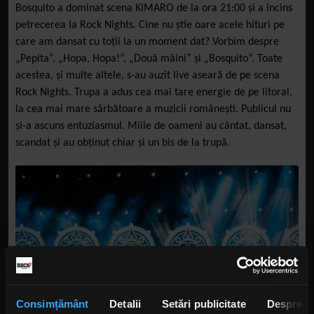
Bosquito a dominat scena KIMARO de la ora 21:00 și a încins
petrecerea la Rock Nights. Cine nu știe oare acele hituri pe
care am dansat cu toții la un moment dat? Vorbim despre
„Pepita”, „Hopa, Hopa!”, „Două mâini” și „Bosquito”. Toate
acestea, și multe altele, s-au auzit live aseară de pe scena
Rock Nights. Trupa a adus cea mai tare energie de pe litoral,
la cea mai mare sărbătoare a muzicii românești. Publicul nu
și-a ascuns entuziasmul. Miile de oameni au cântat, dansat,
scandat și au obținut chiar și un bis de la trupă.
Consimțământ
Detalii
Setări publicitate
Despre