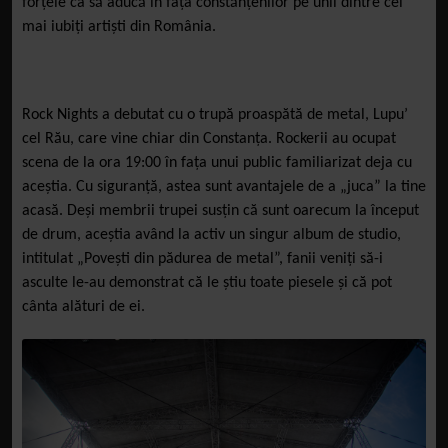
forțele ca să aducă în fața constănțenilor pe unii dintre cei
mai iubiți artiști din România.
Rock Nights a debutat cu o trupă proaspătă de metal, Lupu’
cel Rău, care vine chiar din Constanța. Rockerii au ocupat
scena de la ora 19:00 în fața unui public familiarizat deja cu
aceștia. Cu siguranță, astea sunt avantajele de a „juca” la tine
acasă. Deși membrii trupei susțin că sunt oarecum la început
de drum, aceștia având la activ un singur album de studio,
intitulat „Povești din pădurea de metal”, fanii veniți să-i
asculte le-au demonstrat că le știu toate piesele și că pot
cânta alături de ei.