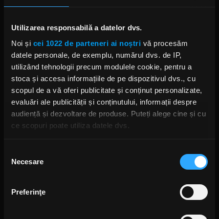
Utilizarea responsabilă a datelor dvs.
Noi și
cei 1022 de parteneri ai noștri
vă procesăm
datele personale, de exemplu, numărul dvs. de IP,
Noaptea s-a încheiat apoteotic, cu greii de la Bucovina, care
utilizând tehnologii precum modulele cookie, pentru a
au avut, timp de o oră, publicul la degetul mic. Și cu toate că
stoca și accesa informațiile de pe dispozitivul dvs., cu
recitalul lor a început în jurul orei 23:00, publicul a rămas pe
scopul de a vă oferi publicitate și conținut personalizate,
poziții, unit de pasiunea pentru muzica rock și pentru
evaluări ale publicității și conținutului, informații despre
Bucovina. Piese celebre din repertoriul formației au răsunat
audiență și dezvoltare de produse. Puteți alege cine și cu
la malul mării până la miezul nopții, sub o lună mare și
ce scopuri poate utiliza datele dvs.
aproape plină.
Dacă ne permiteți, am dori, de asemenea:
Selecția
Necesare
Să colectăm informațiile cu privire la locația dvs.
consimțământului
geografică cu o exactitate de până la câțiva metri
Să vă identificăm dispozitivul scanândul-l în mod
Preferinţe
activ după caracteristici specifice (amprentare)
Găsiți mai multe informații despre procesarea datelor