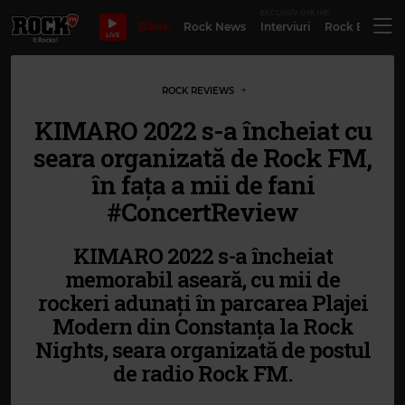
EXCLUSIV ONLINE
Bilete
Rock News
Interviuri
Rock Evergre
LIVE
ROCK REVIEWS
KIMARO 2022 s-a încheiat cu
seara organizată de Rock FM,
în fața a mii de fani
#ConcertReview
KIMARO 2022 s-a încheiat
memorabil aseară, cu mii de
rockeri adunați în parcarea Plajei
Modern din Constanța la Rock
Nights, seara organizată de postul
de radio Rock FM.