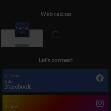
Web radios
Let's connect
IT ROCKS!
Magic Jazz
Like
NORAH JONES
–
SUNRISE
Facebook
IT ROCKS!
Follow