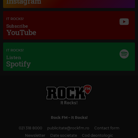
Instagram
IT ROCKS!
Subscribe
YouTube
IT ROCKS!
Listen
Spotify
Rock FM
– It Rocks!
Magic Classic Music
021 318 8000
publicitate@rockfm.ro
Contact form
MARC-ANTOINE CHARPENTIER
–
LE MALADE IMAGINAIRE, H. 495,
Newsletter
Date societate
Cod deontologic
TROISIÈME INTERMÈDE: OUVERTURE - ENTRÉE DE BALLET LES