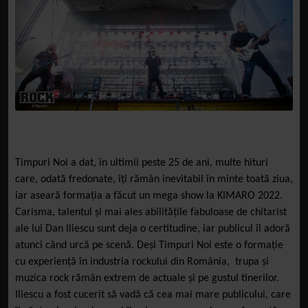
Timpuri Noi a dat, în ultimii peste 25 de ani, multe hituri
care, odată fredonate, îți rămân inevitabil în minte toată ziua,
iar aseară formația a făcut un mega show la KIMARO 2022.
Carisma, talentul și mai ales abilitățile fabuloase de chitarist
ale lui Dan Iliescu sunt deja o certitudine, iar publicul îl adoră
atunci când urcă pe scenă. Deși Timpuri Noi este o formație
cu experiență în industria rockului din România, trupa și
muzica rock rămân extrem de actuale și pe gustul tinerilor.
Iliescu a fost cucerit să vadă că cea mai mare publicului, care