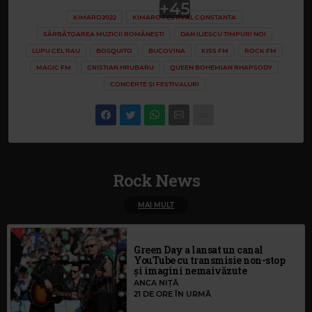
+45
KIMARO2022
KIMARO FESTIVAL CONSTANTA
SĂRBĂTOAREA MUZICII ROMÂNEȘTI
DAN ILIESCU TIMPURI NOI
LUPU CEL RAU
BOSQUITO
BUCOVINA
KISS FM
ROCK FM
MAGIC FM
CRISTIAN HRUBARU
QUEEN BOHEMIAN RHAPSODY
CONCERTE ȘI FESTIVALURI
Rock News
MAI MULT
Green Day a lansat un canal
YouTube cu transmisie non-stop
și imagini nemaivăzute
ANCA NIȚĂ
21 DE ORE ÎN URMĂ