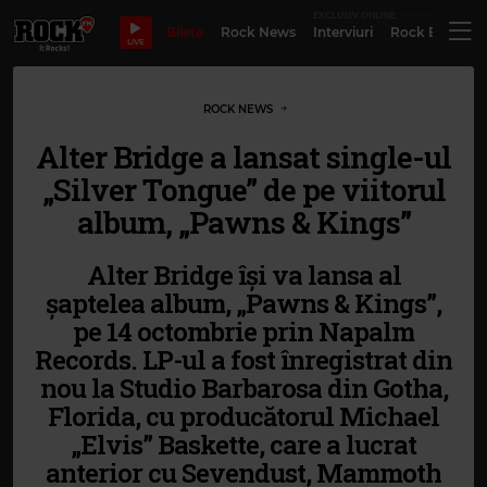
EXCLUSIV ONLINE
Bilete
Rock News
Interviuri
Rock Evergre
LIVE
ROCK NEWS
Alter Bridge a lansat single-ul
„Silver Tongue” de pe viitorul
album, „Pawns & Kings”
Alter Bridge își va lansa al
șaptelea album, „Pawns & Kings”,
pe 14 octombrie prin Napalm
Records. LP-ul a fost înregistrat din
nou la Studio Barbarosa din Gotha,
Florida, cu producătorul Michael
„Elvis” Baskette, care a lucrat
anterior cu Sevendust, Mammoth