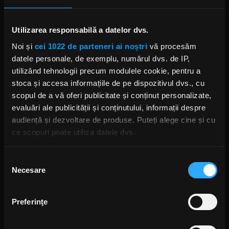
Bridge vei iubi acest LP. Suntem foarte mulțumiți
de el".
Utilizarea responsabilă a datelor dvs.
Foto: Getty Images/ Guliver.
Noi și
cei 1022 de parteneri ai noștri
vă procesăm
datele personale, de exemplu, numărul dvs. de IP,
ALTER BRIDGE
utilizând tehnologii precum modulele cookie, pentru a
stoca și accesa informațiile de pe dispozitivul dvs., cu
scopul de a vă oferi publicitate și conținut personalizate,
evaluări ale publicității și conținutului, informații despre
audiență și dezvoltare de produse. Puteți alege cine și cu
Rock News
ce scopuri poate utiliza datele dvs.
MAI MULT
Dacă ne permiteți, am dori, de asemenea:
Selecția
Necesare
Să colectăm informațiile cu privire la locația dvs.
consimțământului
geografică cu o exactitate de până la câțiva metri
Green Day a lansat un canal
YouTube cu transmisie non-stop
Să vă identificăm dispozitivul scanândul-l în mod
și imagini nemaivăzute
Preferinţe
activ după caracteristici specifice (amprentare)
ANCA NIȚĂ
2 ZILE ÎN URMĂ
Găsiți mai multe informații despre procesarea datelor