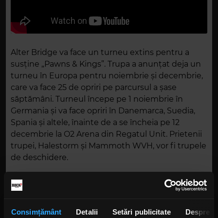
Alter Bridge va face un turneu extins pentru a
susține „Pawns & Kings”. Trupa a anunțat deja un
turneu în Europa pentru noiembrie și decembrie,
care va face 25 de opriri pe parcursul a șase
săptămâni. Turneul începe pe 1 noiembrie în
Germania și va face opriri în Danemarca, Suedia,
Spania și altele, înainte de a se încheia pe 12
decembrie la O2 Arena din Regatul Unit. Prietenii
trupei, Halestorm și Mammoth WVH, vor fi trupele
de deschidere.
Într-un interviu recent cu Planet Rock, Tremonti a
declarat despre „Pawns & Kings”: „Suntem foarte
mândri de el. Producătorul nostru este absolut
Consimțământ
Detalii
Setări publicitate
Despre
îndrăgostit de disc. Cred că dacă ești fan Alter