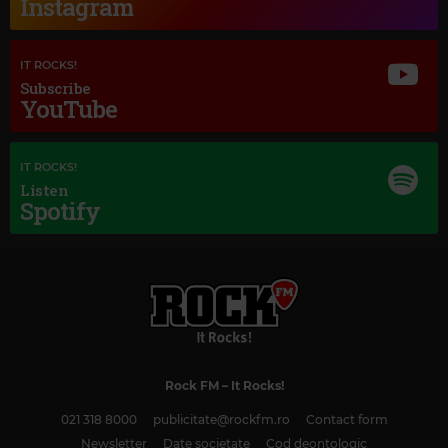
Instagram
IT ROCKS!
Subscribe
YouTube
IT ROCKS!
Listen
Spotify
Magic Classic Music
JOHN LUNN
–
DOWNTON ABBEY - THE SUITE
Rock FM
– It Rocks!
021 318 8000
publicitate@rockfm.ro
Contact form
Newsletter
Date societate
Cod deontologic