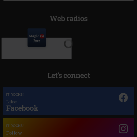
Web radios
Let's connect
IT ROCKS!
Like
Facebook
Magic Jazz
ELLA FITZGERALD
–
NIGHT AND DAY
IT ROCKS!
Follow