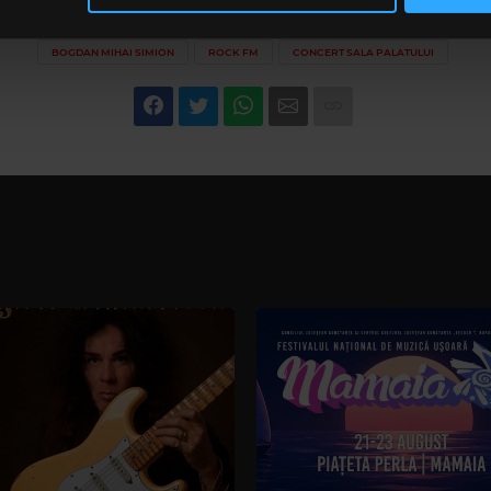
să continuați să utilizați website-ul nostru, sunteți de acord cu uti
BOGDAN MIHAI SIMION
ROCK FM
CONCERT SALA PALATULUI