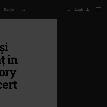
Radio
Login
și
ț în
lory
cert