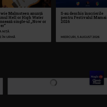
wie Malmsteen anunță
S-au deschis înscrierile
umul Hell or High Water
pentru Festivalul Mamai
ansează single-ul „Now or
2026
er”
A NIȚĂ
LE ÎN URMĂ
MIERCURI, 5 AUGUST 2026