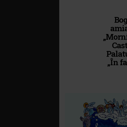
Bog
amia
„Morni
Cast
Palat
„În f