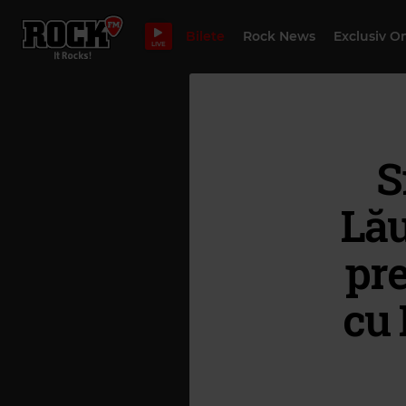
Bilete
Rock News
Exclusiv O
LIVE
S
Lău
pre
cu 