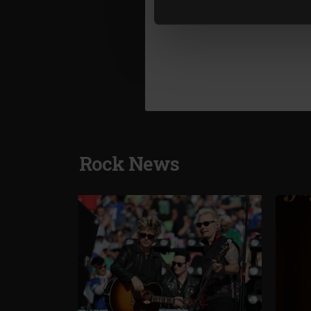
lor. În cazul în care alegeți 
cookie.
Rock News