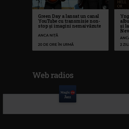
Green Day a lansat un canal
Yng
YouTube cu transmisie non-
alb
stop și imagini nemaivăzute
și l
Nev
ANCA NIȚĂ
ANC
20 DE ORE ÎN URMĂ
2 ZI
Web radios