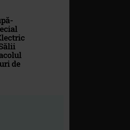
upă-
ecial
lectric
Sălii
acolul
uri de