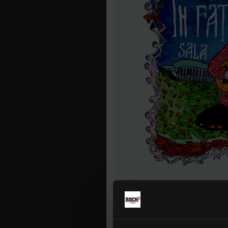
Lăutarul-cule
noiembrie pen
din acest m