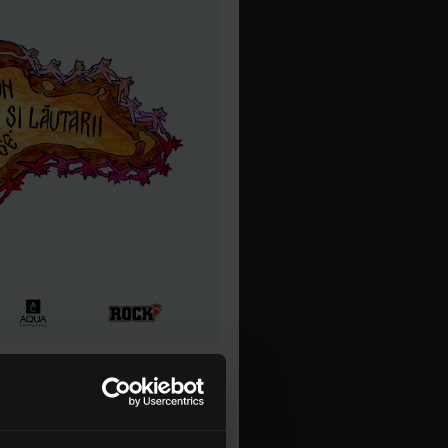
ata de 9
 disponibile,
nibile pe