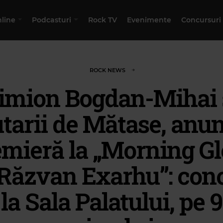
nline
Podcasturi
Rock TV
Evenimente
Concursuri
ROCK NEWS
imion Bogdan-Mihai 
tarii de Mătase, anun
mieră la „Morning G
Răzvan Exarhu”: con
la Sala Palatului, pe 9