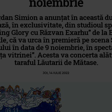
noiembrie
dan Simion a anunțat în această d
ză, în exclusivitate, din studioul sp
ng Glory cu Răzvan Exarhu” de la E
le, că va urca în premieră pe scena 
ului în data de 9 noiembrie, în spect
ața vitrinei”. Acesta va concerta alăt
taraful Lăutarii de Mătase.
JOI, 14 IULIE 2022