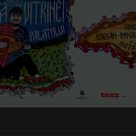
gător de muzici de tradiție anunță un concert, la Sala Palatului, pe d
tru care primele 200 de bilete VIP, din primele rânduri, sunt exclusiv
oment, pe
tazz.ro
După epuizarea acestora, restul biletelor vor fi dispo