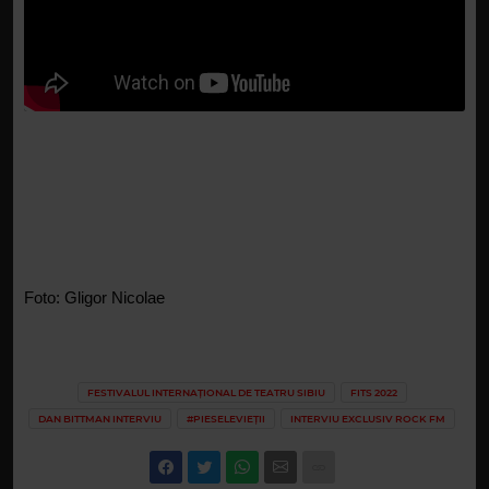
Foto: Gligor Nicolae
FESTIVALUL INTERNAȚIONAL DE TEATRU SIBIU
FITS 2022
DAN BITTMAN INTERVIU
#PIESELEVIEȚII
INTERVIU EXCLUSIV ROCK FM