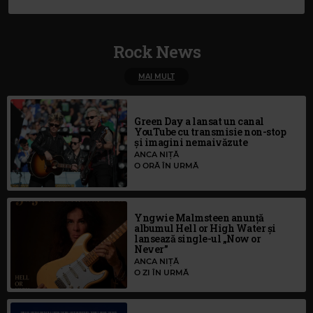
Rock News
MAI MULT
Green Day a lansat un canal
YouTube cu transmisie non-stop
și imagini nemaivăzute
ANCA NIȚĂ
O ORĂ ÎN URMĂ
Yngwie Malmsteen anunță
albumul Hell or High Water și
lansează single-ul „Now or
Never”
ANCA NIȚĂ
O ZI ÎN URMĂ