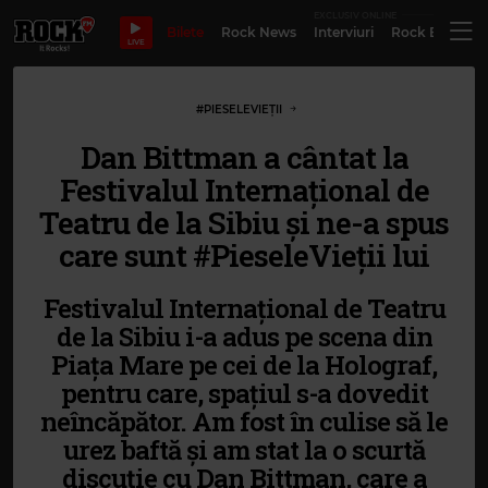
EXCLUSIV ONLINE
Bilete
Rock News
Interviuri
Rock Evergre
LIVE
#PIESELEVIEȚII
Dan Bittman a cântat la
Festivalul Internațional de
Teatru de la Sibiu și ne-a spus
care sunt #PieseleVieții lui
Festivalul Internațional de Teatru
de la Sibiu i-a adus pe scena din
Piața Mare pe cei de la Holograf,
pentru care, spațiul s-a dovedit
neîncăpător. Am fost în culise să le
urez baftă și am stat la o scurtă
discuție cu Dan Bittman, care a