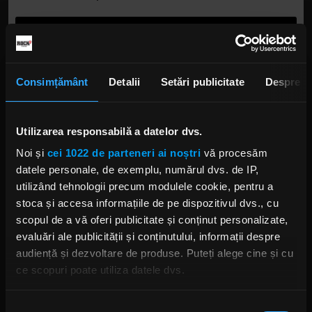
Consimțământ
Detalii
Setări publicitate
Despre
Utilizarea responsabilă a datelor dvs.
Noi și
cei 1022 de parteneri ai noștri
vă procesăm
datele personale, de exemplu, numărul dvs. de IP,
Melodia care te face mereu să plângi.
utilizând tehnologii precum modulele cookie, pentru a
stoca și accesa informațiile de pe dispozitivul dvs., cu
scopul de a vă oferi publicitate și conținut personalizate,
evaluări ale publicității și conținutului, informații despre
Măi, „Să nu îmi iei niciodată dragostea” mă pune în
audiență și dezvoltare de produse. Puteți alege cine și cu
multe situații. Multă lume ar crede că este „Vine o zi”,
ce scopuri poate utiliza datele dvs.
însă nu. Aceea e o piesă pe care și în seara asta o să o
cântăm în memoria prietenului nostru care ne-a părăsit
Dacă ne permiteți, am dori, de asemenea:
Selecția
de curând, Leluț Vasilescu, de la Compact. Depinde mult