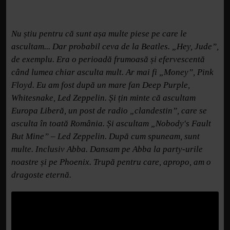
Nu știu pentru că sunt așa multe piese pe care le
ascultam... Dar probabil ceva de la Beatles. „Hey, Jude”,
de exemplu. Era o perioadă frumoasă și efervescentă
când lumea chiar asculta mult. Ar mai fi „Money”, Pink
Floyd. Eu am fost după un mare fan Deep Purple,
Whitesnake, Led Zeppelin. Și țin minte că ascultam
Europa Liberă, un post de radio „clandestin”, care se
asculta în toată România. Și ascultam „Nobody's Fault
But Mine” – Led Zeppelin. După cum spuneam, sunt
multe. Inclusiv Abba. Dansam pe Abba la party-urile
noastre și pe Phoenix. Trupă pentru care, apropo, am o
dragoste eternă.