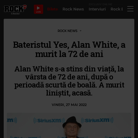
EXCLUSIV ONLINE
Bilete
Rock News
Interviuri
Rock Evergre
LIVE
ROCK NEWS
Bateristul Yes, Alan White, a
murit la 72 de ani
Alan White s-a stins din viață, la
vârsta de 72 de ani, după o
perioadă scurtă de boală. A murit
liniștit, acasă.
VINERI, 27 MAI 2022