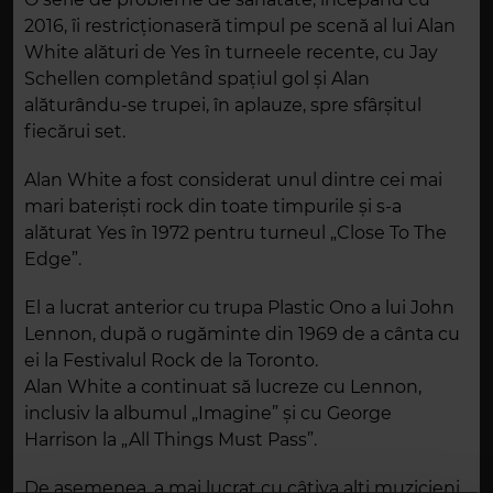
2016, îi restricționaseră timpul pe scenă al lui Alan
White alături de Yes în turneele recente, cu Jay
Schellen completând spațiul gol și Alan
alăturându-se trupei, în aplauze, spre sfârșitul
fiecărui set.
Alan White a fost considerat unul dintre cei mai
mari bateriști rock din toate timpurile și s-a
alăturat Yes în 1972 pentru turneul „Close To The
Edge”.
El a lucrat anterior cu trupa Plastic Ono a lui John
Lennon, după o rugăminte din 1969 de a cânta cu
ei la Festivalul Rock de la Toronto.
Alan White a continuat să lucreze cu Lennon,
inclusiv la albumul „Imagine” și cu George
Harrison la „All Things Must Pass”.
De asemenea, a mai lucrat cu câțiva alți muzicieni,