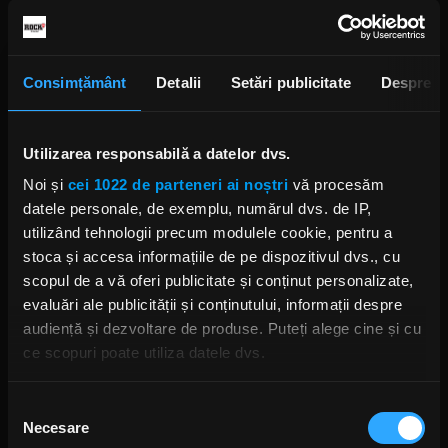
de-a lungul anilor, printre care Ginger Baker, Joe
Cocker, Gary Wright, Doris Troy și Billy Preston,
pentru a numi doar câțiva. Alan White a fost inclus
Consimțământ
Detalii
Setări publicitate
Despre
în Rock And Roll Hall Of Fame ca membru Yes în
2017.
Utilizarea responsabilă a datelor dvs.
YES își va dedica turneul din Marea Britanie „Close
To The Edge” bateristului Alan White.
Noi și
cei 1022 de parteneri ai noștri
vă procesăm
datele personale, de exemplu, numărul dvs. de IP,
Foto: Getty Images/ Guliver.
utilizând tehnologii precum modulele cookie, pentru a
stoca și accesa informațiile de pe dispozitivul dvs., cu
scopul de a vă oferi publicitate și conținut personalizate,
evaluări ale publicității și conținutului, informații despre
YES
audiență și dezvoltare de produse. Puteți alege cine și cu
ce scopuri poate utiliza datele dvs.
Dacă ne permiteți, am dori, de asemenea:
Selecția
Necesare
Să colectăm informațiile cu privire la locația dvs.
consimțământului