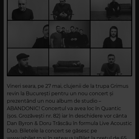
Vineri seara, pe 27 mai, clujenii de la trupa Grimus
revin la București pentru un nou concert și
prezentând un nou album de studio –
ABANDONIC! Concertul va avea loc în Quantic
(șos. Grozăvești nr. 82) iar în deschidere vor cânta
Dan Byron & Doru Trăscău în formula Live Acoustic
Duo. Biletele la concert se găsesc pe
www.iabilet.ro și în rețeaua IaBilet la prețul de 65