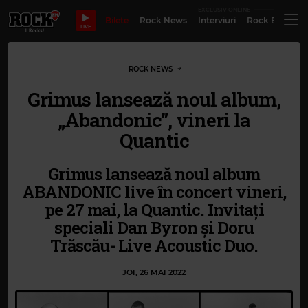
EXCLUSIV ONLINE
Bilete
Rock News
Interviuri
Rock Evergre
LIVE
ROCK NEWS
Grimus lansează noul album,
„Abandonic”, vineri la
Quantic
Grimus lansează noul album
ABANDONIC live în concert vineri,
pe 27 mai, la Quantic. Invitați
speciali Dan Byron și Doru
Trăscău- Live Acoustic Duo.
JOI, 26 MAI 2022