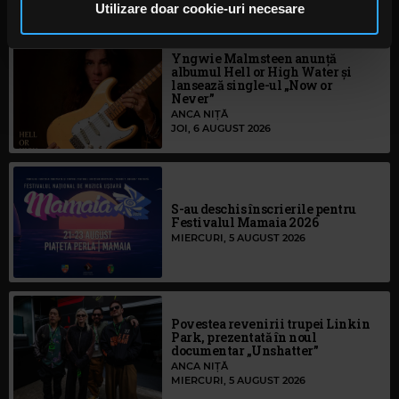
pot combina cu alte informații oferite de dvs. sau culese
Utilizare doar cookie-uri necesare
în urma folosirii serviciilor lor. În cazul în care alegeți să
continuați să utilizați website-ul nostru, sunteți de acord
Yngwie Malmsteen anunță
albumul Hell or High Water și
cu utilizarea modulelor noastre cookie.
lansează single-ul „Now or
Never”
ANCA NIȚĂ
JOI, 6 AUGUST 2026
S-au deschis înscrierile pentru
Festivalul Mamaia 2026
MIERCURI, 5 AUGUST 2026
Povestea revenirii trupei Linkin
Park, prezentată în noul
documentar „Unshatter”
ANCA NIȚĂ
MIERCURI, 5 AUGUST 2026