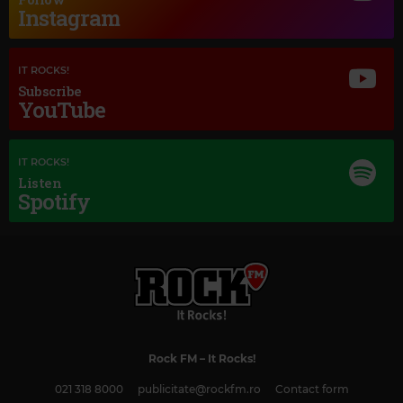
Instagram
IT ROCKS!
Subscribe
YouTube
Magic Jazz
MEL TORMÉ
–
THEY CAN'T TAKE THAT AWAY FROM ME (2012 -
IT ROCKS!
REMASTER)
Listen
Spotify
Rock FM
– It Rocks!
021 318 8000
publicitate@rockfm.ro
Contact form