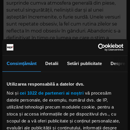
surprinde cumva atmosfera generală din piese,
sunetul singurătății, neliniștii dar și al unei
așteptări încremenite, o furie surdă. Unele versuri
sunt repetate obsesiv, la fel cum rutina zilelor se
reflecta în mod obsesiv în gânduri. Abandonic s-a
definitivat în timp ce lumea pe care o știm a
trecut de la pandemie la război, e o oglindă a
nesiguranței noastre în fața unor evenimente pe
care nu le putem controla. E speranța noastră la o
Consimțământ
Detalii
Setări publicitate
Despre
lume mai vie, mai sinceră și mai puțin suferindă." –
Grimus
Utilizarea responsabilă a datelor dvs.
Noi și
cei 1022 de parteneri ai noștri
vă procesăm
datele personale, de exemplu, numărul dvs. de IP,
utilizând tehnologii precum modulele cookie, pentru a
stoca și accesa informațiile de pe dispozitivul dvs., cu
scopul de a vă oferi publicitate și conținut personalizate,
evaluări ale publicității și conținutului, informații despre