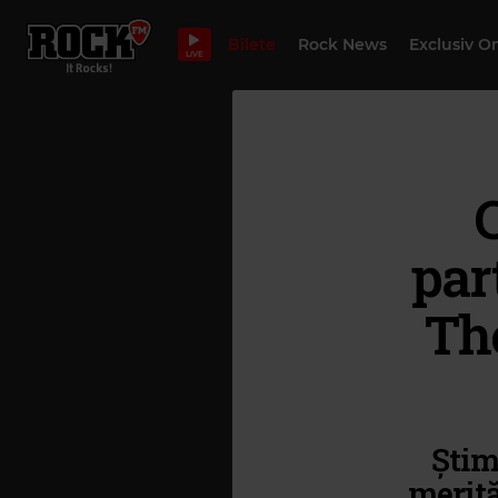
Bilete
Rock News
Exclusiv O
LIVE
par
Th
Știm
merită