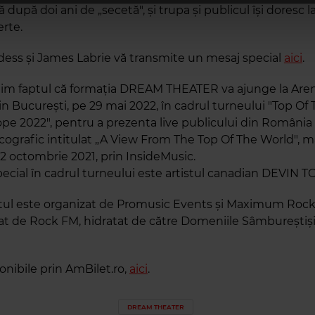
ă după doi ani de „secetă", şi trupa şi publicul îşi doresc la
rte.
ess și James Labrie vă transmite un mesaj special
aici
.
im faptul că formația DREAM THEATER va ajunge la Are
 București, pe 29 mai 2022, în cadrul turneului "Top Of
ope 2022", pentru a prezenta live publicului din România
cografic intitulat „A View From The Top Of The World", m
22 octombrie 2021, prin InsideMusic.
special în cadrul turneului este artistul canadian DEVI
ul este organizat de Promusic Events și Maximum Rock
 de Rock FM, hidratat de către Domeniile Sâmbureștiș
onibile prin AmBilet.ro,
aici
.
DREAM THEATER