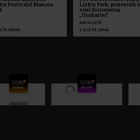
tru Festivalul Mamaia
Linkin Park, prezentată î
6
noul documentar
„Unshatter”
ANCA NIȚĂ
LE ÎN URMĂ
2 ZILE ÎN URMĂ