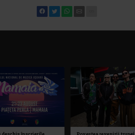
 deschis înscrierile
Povestea revenirii trupei