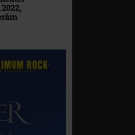
.2022,
erăm