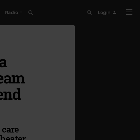
Radio
Login
a
ream
end
 care
Theater