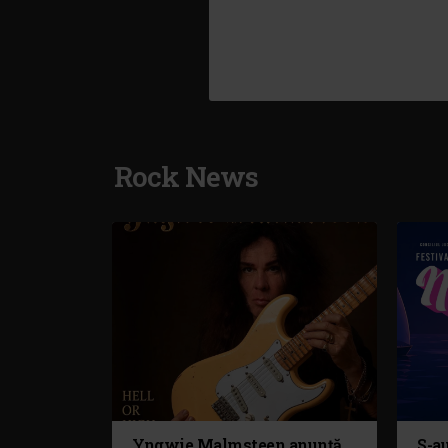
Rock News
Yngwie Malmsteen anunță
S-au