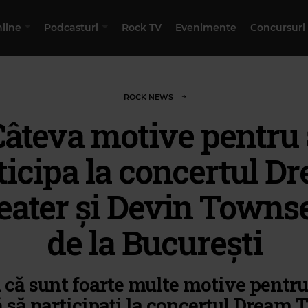
nline
Podcasturi
Rock TV
Evenimente
Concursuri
ROCK NEWS
Câteva motive pentru 
ticipa la concertul D
eater și Devin Towns
de la București
 că sunt foarte multe motive pentru
 să participați la concertul Dream 