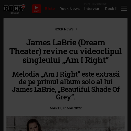
EXCLUSIV ONLINE
Bilete
Rock News
Interviuri
Rock Evergre
LIVE
ROCK NEWS
James LaBrie (Dream
Theater) revine cu videoclipul
singleului „Am I Right”
Melodia „Am I Right” este extrasă
de pe primul album solo al lui
James LaBrie, „Beautiful Shade Of
Grey”.
MARȚI, 17 MAI 2022