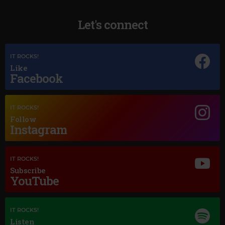
Let's connect
IT ROCKS!
Like
Facebook
Magic Jazz
ETTA JAMES
–
STORMY WEATHER
IT ROCKS!
Follow
Instagram
IT ROCKS!
Subscribe
YouTube
IT ROCKS!
Listen