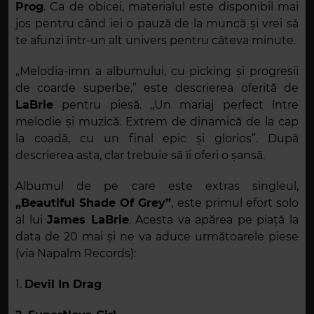
Prog
. Ca de obicei, materialul este disponibil mai
jos pentru când iei o pauză de la muncă și vrei să
te afunzi într-un alt univers pentru câteva minute.
„
Melodia-imn a albumului, cu
picking și
progresii
de coarde superbe,
” este descrierea oferită de
LaBrie
pentru piesă. „Un mariaj perfect între
melodie și muzică. Extrem de dinamică de la cap
la coadă, cu un final epic și glorios”. După
descrierea asta, clar trebuie să îi oferi o șansă.
Albumul de pe care este extras singleul,
„Beautiful Shade Of Grey”
, este primul efort solo
al lui
James LaBrie
. Acesta va apărea pe piață la
data de 20 mai și ne va aduce următoarele piese
(via Napalm Records):
1.
Devil In Drag