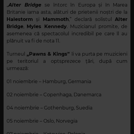
„
Alter Bridge
se întorc în Europa și în Marea
Britanie iarna asta, alături de prietenii noștri de la
Halestorm
și
Mammoth
,” declară solistul
Alter
Bridge
,
Myles Kennedy
. Muzicianul promite, de
asemenea că spectacolul incredibil pe care îl au
plănuit va fi de nota 11.
Turneul
„Pawns & Kings”
îi va purta pe muzicieni
pe teritoriul a optsprezece țări, după cum
urmează:
01
noiembrie
– Hamburg, German
ia
02
noiembrie
– Copenhag
a
,
D
an
e
marca
04
noiembrie
– Gothenburg, S
uedia
05
noiembrie
– Oslo, Nor
vegia