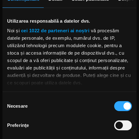
26
noiembrie
– Zagreb,
Croa
ț
ia
Utilizarea responsabilă a datelor dvs.
28
noiembrie
– Vien
a
, Austria
Noi și
cei 1022 de parteneri ai noștri
vă procesăm
datele personale, de exemplu, numărul dvs. de IP,
30
noiembrie
– Cologne, German
ia
utilizând tehnologii precum modulele cookie, pentru a
01
decembrie
– Amsterdam,
Olanda
stoca și accesa informațiile de pe dispozitivul dvs., cu
scopul de a vă oferi publicitate și conținut personalizate,
05
decembrie
– Nottingham,
UK
evaluări ale publicității și conținutului, informații despre
audiență și dezvoltare de produse. Puteți alege cine și cu
06
decembrie
– Glasgow,
UK
ce scopuri poate utiliza datele dvs.
08
decembrie
– Dublin,
Irlanda
Dacă ne permiteți, am dori, de asemenea:
Selecția
Necesare
Să colectăm informațiile cu privire la locația dvs.
09
decembrie
– Manchester,
UK
consimțământului
geografică cu o exactitate de până la câțiva metri
11
decembrie
– Birmingham,
UK
Să vă identificăm dispozitivul scanândul-l în mod
Preferinţe
activ după caracteristici specifice (amprentare)
12
decembrie
– Lond
ra, UK
Găsiți mai multe informații despre procesarea datelor