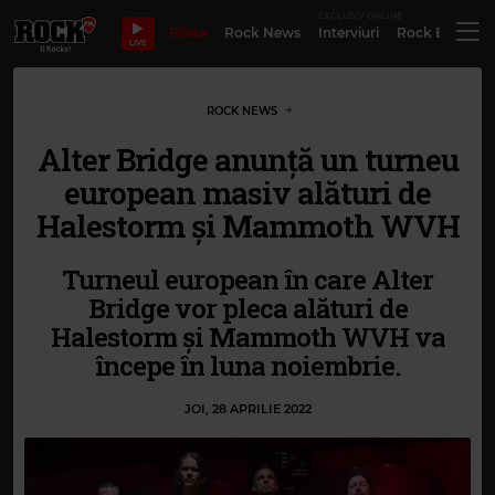
EXCLUSIV ONLINE
Bilete
Rock News
Interviuri
Rock Evergre
LIVE
ROCK NEWS
Alter Bridge anunță un turneu
european masiv alături de
Halestorm și Mammoth WVH
Turneul european în care Alter
Bridge vor pleca alături de
Halestorm și Mammoth WVH va
începe în luna noiembrie.
JOI, 28 APRILIE 2022