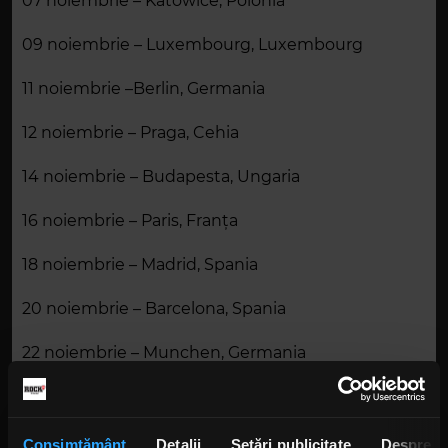
07
noiembrie
– Katowice, Pol
onia
09
noiembrie
– Luxembourg, Luxembourg
11
noiembrie
–Berlin, German
ia
12
noiembrie
– Prag
a
, C
ehia
14
noiembrie
– Budapest
a
,
Ungaria
16
noiembrie
– Paris, Fran
ța
18
noiembrie
– Madrid, Spa
nia
20
noiembrie
– Barcelona, Spa
nia
22
noiembrie
– Mun
chen
, German
ia
23
noiembrie
– Zurich,
Elveția
25
noiembrie
– Milan
o
, Ital
ia
Consimțământ
Detalii
Setări publicitate
Despre