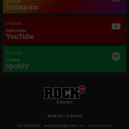
Follow
Instagram
IT ROCKS!
Subscribe
YouTube
IT ROCKS!
Listen
Spotify
Rock FM
– It Rocks!
021 318 8000
publicitate@rockfm.ro
Contact form