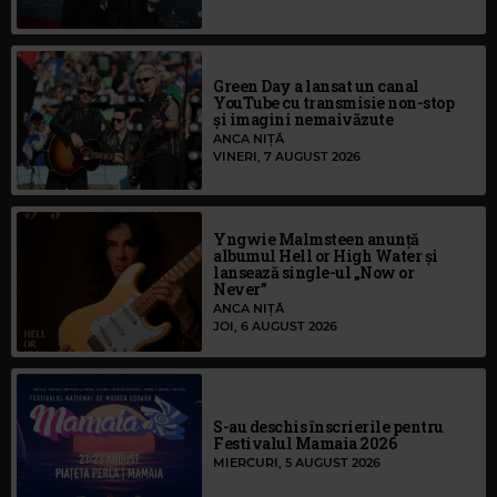
Green Day a lansat un canal
YouTube cu transmisie non-stop
și imagini nemaivăzute
ANCA NIȚĂ
VINERI, 7 AUGUST 2026
Yngwie Malmsteen anunță
albumul Hell or High Water și
lansează single-ul „Now or
Never”
ANCA NIȚĂ
JOI, 6 AUGUST 2026
S-au deschis înscrierile pentru
Festivalul Mamaia 2026
MIERCURI, 5 AUGUST 2026