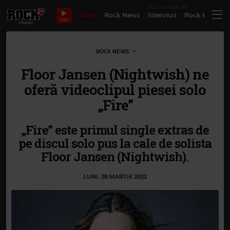
EXCLUSIV ONLINE
Bilete
Rock News
Interviuri
Rock Evergre
LIVE
ROCK NEWS
Floor Jansen (Nightwish) ne
oferă videoclipul piesei solo
„Fire”
„Fire” este primul single extras de
pe discul solo pus la cale de solista
Floor Jansen (Nightwish).
LUNI, 28 MARTIE 2022