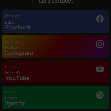
Let's connect
IT ROCKS!
Like
Facebook
IT ROCKS!
Follow
Instagram
Magic Jazz
DEAN MARTIN
–
MEAN TO ME - REMASTERED/1998
IT ROCKS!
Subscribe
YouTube
IT ROCKS!
Listen
Spotify