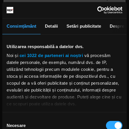
albumul solo ce urmează, care va fi „mai mult un
amestec de stiluri, de fapt”, susținea solista.
Consimțământ
Detalii
Setări publicitate
Despre
Utilizarea responsabilă a datelor dvs.
Noi și
cei 1022 de parteneri ai noștri
vă procesăm
datele personale, de exemplu, numărul dvs. de IP,
utilizând tehnologii precum modulele cookie, pentru a
Foto: Facebook, Floor Jansen
stoca și accesa informațiile de pe dispozitivul dvs., cu
scopul de a vă oferi publicitate și conținut personalizate,
FLOOR JANSEN NIGHTWISH
FLOOR JANSEN
FLOOR JANSEN FIRE
evaluări ale publicității și conținutului, informații despre
FLOOR JANSEN SOLO
audiență și dezvoltare de produse. Puteți alege cine și cu
ce scopuri poate utiliza datele dvs.
Dacă ne permiteți, am dori, de asemenea:
Selecția
Necesare
Să colectăm informațiile cu privire la locația dvs.
consimțământului