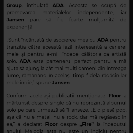
Group
, intitulată
ADA
. Aceasta se ocupă de
promovarea materialelor independente, iar
Jansen
pare să fie foarte mulțumită de
experiență.
„Sunt încântată de asocierea mea cu
ADA
pentru
tranziția către această fază interesantă a carierei
mele și pentru a-mi începe călătoria ca artistă
solo.
ADA
este partenerul perfect pentru a mă
ajuta să ajung la cât mai mulți oameni din întreaga
lume, rămânând în același timp fidelă rădăcinilor
mele indie,” spune
Jansen
.
Conform aceleiași publicații menționate,
Floor
a
mărturisit despre single că nu reprezintă albumul
solo pe care urmează să îl lanseze. „E o piesă pop,
așa că nu e metal, nu e rock, dar mă regăsesc în
ea,” a declarat
Floor
despre
„Fire”
la începutul
anului. Melodia asta nu este un indiciu pentru