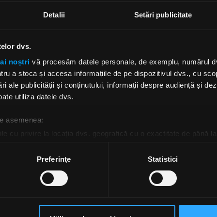
Detalii
Setări publicitate
telor dvs.
ai noștri
vă procesăm datele personale, de exemplu, numărul dvs.
u a stoca și accesa informațiile de pe dispozitivul dvs., cu scopu
 fel de simplu ca atunci când am început să mergem în tu
ri ale publicității și conținutului, informații despre audiență și d
uriaș Chrysler, conducând întinderi uriașe între acele s
ate utiliza datele dvs.
e timpurii sub cerul întunecat din Texas și auzind pentr
strările noastre la radio”, spune trupa. „Am fost apropiați c
 de asemenea:
le cu privire la locația dvs. geografică cu o exactitate de până la
ust a părăsit clădirea, dar este încă foarte mult cu noi”, s
ozitivul scanândul-l în mod activ după caracteristici specifice (
d Beard în notele albumului.
espre procesarea datelor dvs. personale și configurați-vă preferin
Preferinţe
Statistici
Raw”, ZZ Top a anunțat și un amplu turneu nord-america
ge oricând acordul din Declarația despre modulele cookie.
a pe tot parcursul verii. Așa cum a făcut-o în show-urile 
, Elwood Francis îi va lua locul lui Dusty Hill la bas pentr
rsonaliza conținutul și anunțurile, pentru a oferi funcții de rețele
im partenerilor de rețele sociale, de publicitate și de analize info
y Images/ Guliver.
ceștia le pot combina cu alte informații oferite de dvs. sau culese î