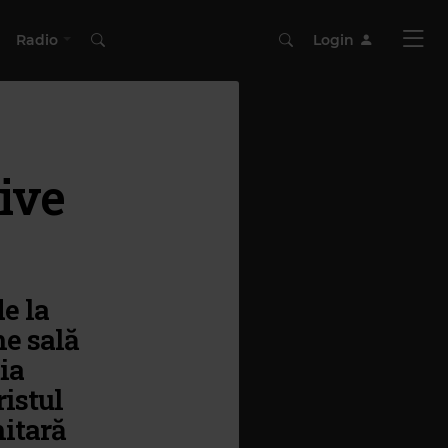
Radio
Login
ive
e la
he sală
ia
ristul
hitară