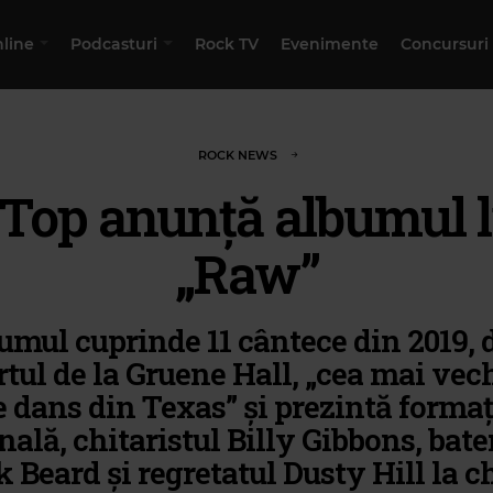
nline
Podcasturi
Rock TV
Evenimente
Concursuri
ROCK NEWS
 Top anunță albumul l
„Raw”
umul cuprinde 11 cântece din 2019, d
tul de la Gruene Hall, „cea mai vec
e dans din Texas” și prezintă formaț
nală, chitaristul Billy Gibbons, bate
 Beard și regretatul Dusty Hill la c