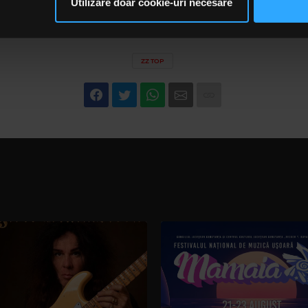
Utilizare doar cookie-uri necesare
să continuați să utilizați website-ul nostru, sunteți de acord cu uti
ZZ TOP