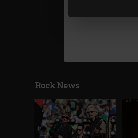
lor. În cazul în care alegeți 
cookie.
Rock News