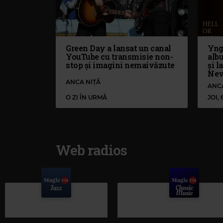
Green Day a lansat un canal
Yng
YouTube cu transmisie non-
alb
stop și imagini nemaivăzute
și l
Nev
ANCA NIȚĂ
ANC
O ZI ÎN URMĂ
JOI,
Web radios