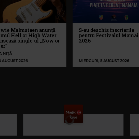
wie Malmsteen anunță
S-au deschis înscrierile
umul Hell or High Water
pentru Festivalul Mamai
ansează single-ul „Now or
2026
er”
A NIȚĂ
 6 AUGUST 2026
MIERCURI, 5 AUGUST 2026