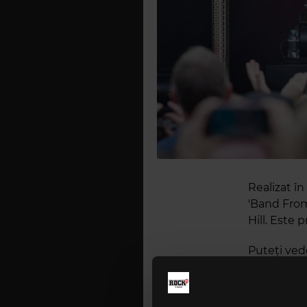
Realizat în
'Band From
Hill. Este 
Puteți ved
profesional