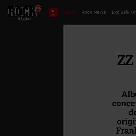
Bilete
Rock News
Exclusiv O
LIVE
ZZ
Alb
concer
d
origi
Frank