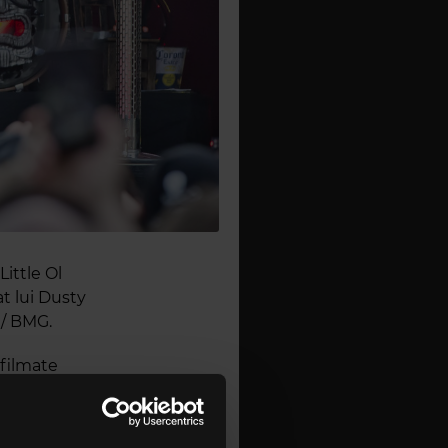
ittle Ol
t lui Dusty
 / BMG.
 filmate
ene Hall.