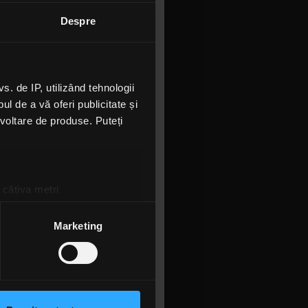
Despre
 de IP, utilizând tehnologii
l de a vă oferi publicitate și
rneu într-
ezvoltare de produse. Puteți
pectacole
u prima
a frații”.
 câțiva metri
criu
amprentare)
țele la
secțiunea cu detalii
.
Marketing
n, care se
trupei de
u turneu.
 sociale și pentru a analiza
rmații cu privire la modul în
n urma folosirii serviciilor