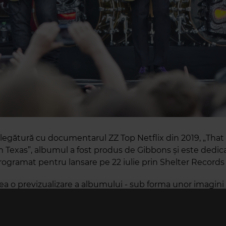
 legătură cu documentarul ZZ Top Netflix din 2019, „That L
 Texas”, albumul a fost produs de Gibbons și este dedica
programat pentru lansare pe 22 iulie prin Shelter Records
ea o previzualizare a albumului - sub forma unor imagini
 cu trupa cântând hitul lor atemporal, „La Grange” la Gru