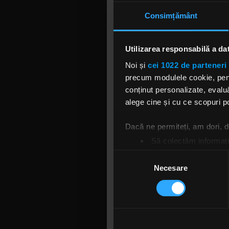
Consimțământ
Utilizarea responsabilă a da
Noi și
cei 1022 de parteneri 
precum modulele cookie, pentr
„A fost la
conținut personalizate, evaluă
un camion 
alege cine și cu ce scopuri po
îndepărtat
dată înregi
Dacă ne permiteți, am dori,
Să colectăm informații
„Poate că D
Să vă identificăm disp
Gibbons an
Selecția
Găsiți mai multe informații d
Necesare
consimțământului
Odată cu „
Vă puteți modifica sau retra
va desfășur
anul trecut
Folosim cookie-uri pentru a pe
traficul. De asemenea, le ofer
Foto: Gett
care folosiți site-ul nostru. A