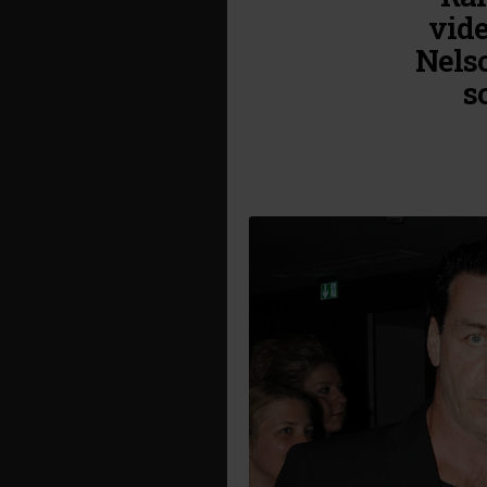
vide
Nelso
s