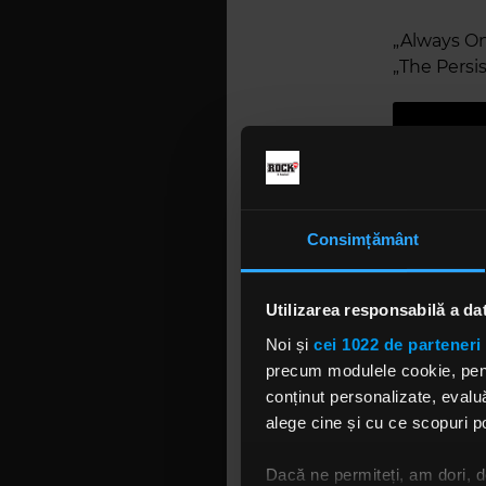
„Always On
„The Persi
Consimțământ
„The Persi
Utilizarea responsabilă a da
Salvador D
Noi și
cei 1022 de parteneri 
precum modulele cookie, pentr
01. Rage
conținut personalizate, evaluă
02. Always
alege cine și cu ce scopuri po
03. Freeze
04. I'm Stil
Dacă ne permiteți, am dori,
05. Come 