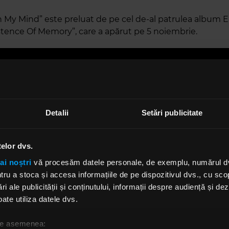
 My Mind” este preluat de pe cel de-al patrulea album 
stence Of Memory”, care a apărut pe 5 noiembrie.
Detalii
Setări publicitate
stence Of Memory”, care a primit numele după un tablo
telor dvs.
alí, conține următoarele piese:
ai noștri
vă procesăm datele personale, de exemplu, numărul dvs.
u a stoca și accesa informațiile de pe dispozitivul dvs., cu scopu
ri ale publicității și conținutului, informații despre audiență și d
 On My Mind (feat. Till Lindemann)
ate utiliza datele dvs.
 My Mind
l Alive
 de asemenea:
Over