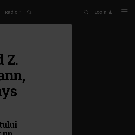
Radio
Login
 Z.
ann,
ays
tului
t un