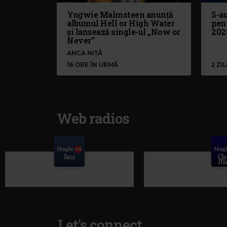
Yngwie Malmsteen anunță
S-au
albumul Hell or High Water
pen
și lansează single-ul „Now or
202
Never”
ANCA NIȚĂ
16 ORE ÎN URMĂ
2 ZI
Web radios
Let's connect