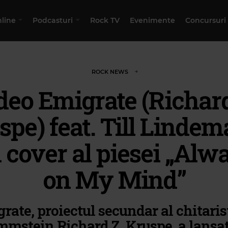
nline
Podcasturi
Rock TV
Evenimente
Concursuri
ROCK NEWS
deo Emigrate (Richard
spe) feat. Till Lindem
 cover al piesei „Alw
on My Mind”
rate, proiectul secundar al chitaris
mstein Richard Z. Kruspe, a lansa