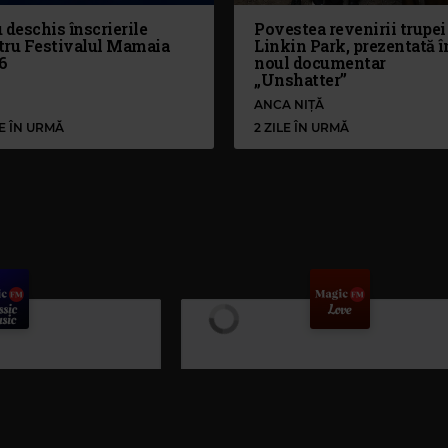
 deschis înscrierile
Povestea revenirii trupei
tru Festivalul Mamaia
Linkin Park, prezentată î
6
noul documentar
„Unshatter”
ANCA NIȚĂ
LE ÎN URMĂ
2 ZILE ÎN URMĂ