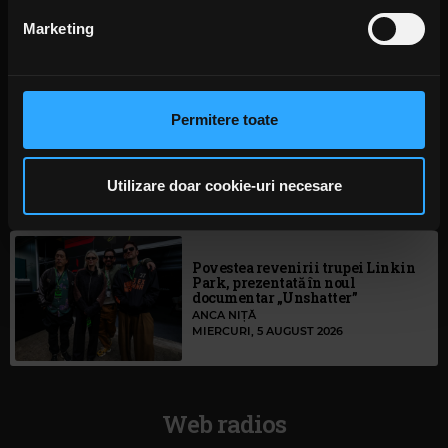
Never”
din Declarația despre modulele cookie.
Marketing
ANCA NIȚĂ
2 ZILE ÎN URMĂ
Folosim cookie-uri pentru a personaliza conținutul și
anunțurile, pentru a oferi funcții de rețele sociale și pentru
a analiza traficul. De asemenea, le oferim partenerilor de
Permitere toate
rețele sociale, de publicitate și de analize informații cu
S-au deschis înscrierile pentru
Festivalul Mamaia 2026
privire la modul în care folosiți site-ul nostru. Aceștia le
MIERCURI, 5 AUGUST 2026
pot combina cu alte informații oferite de dvs. sau culese
Utilizare doar cookie-uri necesare
în urma folosirii serviciilor lor. În cazul în care alegeți să
continuați să utilizați website-ul nostru, sunteți de acord
cu utilizarea modulelor noastre cookie.
Povestea revenirii trupei Linkin
Park, prezentată în noul
documentar „Unshatter”
ANCA NIȚĂ
MIERCURI, 5 AUGUST 2026
Web radios