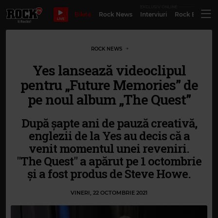
EXCLUSIV ONLINE
Bilete
Rock News
Interviuri
Rock Evergre
LIVE
ROCK NEWS
Yes lansează videoclipul
pentru „Future Memories” de
pe noul album „The Quest”
După șapte ani de pauză creativă,
englezii de la Yes au decis că a
venit momentul unei reveniri.
"The Quest" a apărut pe 1 octombrie
și a fost produs de Steve Howe.
VINERI, 22 OCTOMBRIE 2021