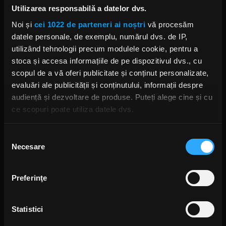
Utilizarea responsabilă a datelor dvs.
YES
Noi și
cei 1022 de parteneri ai noștri
vă procesăm
datele personale, de exemplu, numărul dvs. de IP,
utilizând tehnologii precum modulele cookie, pentru a
stoca și accesa informațiile de pe dispozitivul dvs., cu
scopul de a vă oferi publicitate și conținut personalizate,
evaluări ale publicității și conținutului, informații despre
Rock News
audiență și dezvoltare de produse. Puteți alege cine și cu
ce scopuri poate utiliza datele dvs.
MAI MULT
Dacă ne permiteți, am dori, de asemenea:
Selecția
Green Day a lansat un canal
Necesare
Să colectăm informațiile cu privire la locația dvs.
YouTube cu transmisie non-stop
consimțământului
și imagini nemaivăzute
geografică cu o exactitate de până la câțiva metri
ANCA NIȚĂ
Să vă identificăm dispozitivul scanândul-l în mod
13 ORE ÎN URMĂ
Preferinţe
activ după caracteristici specifice (amprentare)
Găsiți mai multe informații despre procesarea datelor
Statistici
dvs. personale și configurați-vă preferințele la
secțiunea
Yngwie Malmsteen anunță
albumul Hell or High Water și
cu detalii
. Vă puteți modifica sau retrage oricând acordul
lansează single-ul „Now or