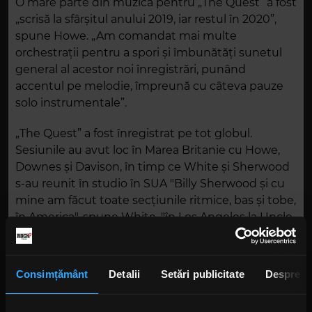
O mare parte din muzica pentru „The Quest” a fost
„scrisă la sfârșitul anului 2019, iar restul în 2020”,
spune Howe. „Am comandat mai multe
orchestrații pentru a spori și îmbunătăți sunetul
general al acestor noi înregistrări, punând
accentul pe melodie, împreună cu câteva pauze
solo instrumentale”.
„The Quest” a fost înregistrat pe tot globul.
Sesiunile au avut loc în Marea Britanie cu Howe,
Downes și Davison, în timp ce White și Sherwood
s-au reunit în studio în SUA "Billy Sherwood și cu
mine am făcut toate secțiunile ritmice, bas și tobe,
în America", spune White, "în Los Angeles la Uncle
Studios, unde lucrează el. Ajută când ai un loc de
muncă bun", continuă Alan White râzând.
Consimțământ
Detalii
Setări publicitate
Despre
Foto: Getty Images/ Guliver.