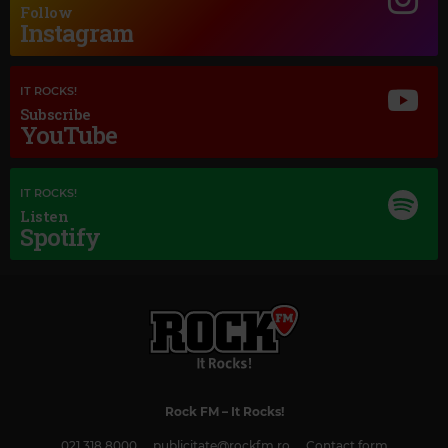
Follow
Instagram
IT ROCKS!
Subscribe
YouTube
Magic Jazz
ELLA FITZEGERALD & LOUIE ARMSTRONG
–
THE NEARNESS OF YOU
IT ROCKS!
Listen
Spotify
Rock FM
– It Rocks!
021 318 8000
publicitate@rockfm.ro
Contact form