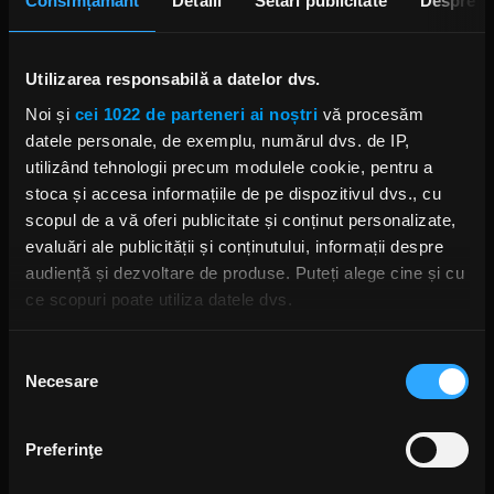
Consimțământ
Detalii
Setări publicitate
Despre
Utilizarea responsabilă a datelor dvs.
Noi și
cei 1022 de parteneri ai noștri
vă procesăm
Foto: Facebook,
Emigrate
datele personale, de exemplu, numărul dvs. de IP,
utilizând tehnologii precum modulele cookie, pentru a
EMIGRATE
RICHARD Z KRUSPE RAMMSTEIN
TILL LINDEMANN
stoca și accesa informațiile de pe dispozitivul dvs., cu
scopul de a vă oferi publicitate și conținut personalizate,
evaluări ale publicității și conținutului, informații despre
audiență și dezvoltare de produse. Puteți alege cine și cu
ce scopuri poate utiliza datele dvs.
Rock News
Dacă ne permiteți, am dori, de asemenea:
Selecția
MAI MULT
Necesare
Să colectăm informațiile cu privire la locația dvs.
consimțământului
geografică cu o exactitate de până la câțiva metri
Green Day a lansat un canal
Să vă identificăm dispozitivul scanândul-l în mod
YouTube cu transmisie non-stop
Preferinţe
și imagini nemaivăzute
activ după caracteristici specifice (amprentare)
ANCA NIȚĂ
Găsiți mai multe informații despre procesarea datelor