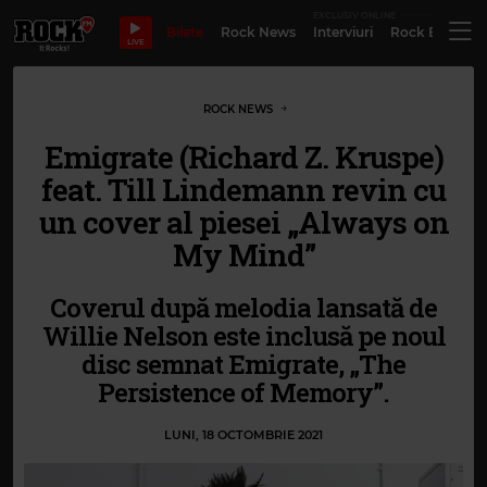
EXCLUSIV ONLINE
Bilete
Rock News
Interviuri
Rock Evergre
LIVE
ROCK NEWS
Emigrate (Richard Z. Kruspe)
feat. Till Lindemann revin cu
un cover al piesei „Always on
My Mind”
Coverul după melodia lansată de
Willie Nelson este inclusă pe noul
disc semnat Emigrate, „The
Persistence of Memory”.
LUNI, 18 OCTOMBRIE 2021