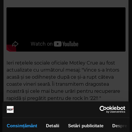
Ieri rețelele sociale oficiale Motley Crue au fost
actualizate cu următorul mesaj: "Vince s-a întors
acasă și se odihnește după ce și-a rupt câteva
coaste vineri seară. Îi transmitem dragostea
noastră și cele mai bune urări pentru recuperare
rapidă și pregătit pentru de rock în '22!! "
Trupa lui Vince și-a terminat concertul cu
chitaristul Jeff Blando preluând funcțiile vocale
principale.
Consimțământ
Detalii
Setări publicitate
Despre