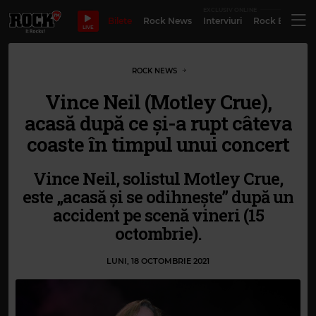
EXCLUSIV ONLINE
Bilete
Rock News
Interviuri
Rock Evergre
LIVE
ROCK NEWS
Vince Neil (Motley Crue),
acasă după ce și-a rupt câteva
coaste în timpul unui concert
Vince Neil, solistul Motley Crue,
este „acasă și se odihnește” după un
accident pe scenă vineri (15
octombrie).
LUNI, 18 OCTOMBRIE 2021