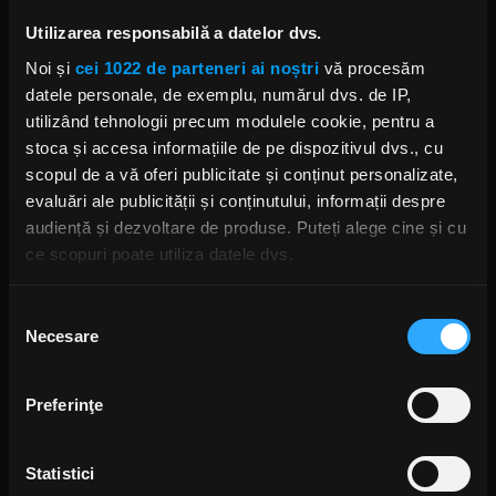
Foto: Facebook,
Rotting Christ
,
Gorka Rodrigo
Utilizarea responsabilă a datelor dvs.
ROTTING CHRIST
TURNEU ROTTING CHRIST
BORKNAGAR
Noi și
cei 1022 de parteneri ai noștri
vă procesăm
WOLFHEART
ABIGAIL WILLIAMS
datele personale, de exemplu, numărul dvs. de IP,
utilizând tehnologii precum modulele cookie, pentru a
stoca și accesa informațiile de pe dispozitivul dvs., cu
scopul de a vă oferi publicitate și conținut personalizate,
evaluări ale publicității și conținutului, informații despre
Rock News
audiență și dezvoltare de produse. Puteți alege cine și cu
ce scopuri poate utiliza datele dvs.
MAI MULT
Dacă ne permiteți, am dori, de asemenea:
Selecția
Yngwie Malmsteen anunță
Necesare
Să colectăm informațiile cu privire la locația dvs.
consimțământului
albumul Hell or High Water și
lansează single-ul „Now or
geografică cu o exactitate de până la câțiva metri
Never”
Să vă identificăm dispozitivul scanândul-l în mod
ANCA NIȚĂ
Preferinţe
activ după caracteristici specifice (amprentare)
18 ORE ÎN URMĂ
Găsiți mai multe informații despre procesarea datelor
Statistici
dvs. personale și configurați-vă preferințele la
secțiunea