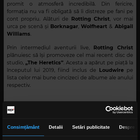
promit o atmosferă incredibilă. Din fericire,
formația nu va fi obligată să îi distreze pe fani pe
cont propriu. Alături de
Rotting Christ
, vor mai
urca pe scenă și
Borknagar
,
Wolfheart
&
Abigail
Williams
.
Prin intermediul aventurii live,
Rotting Christ
plănuiesc să își promoveze cel mai recent disc de
studio,
„The Heretics”
. Acesta a apărut pe piață la
începutul lui 2019, fiind inclus de
Loudwire
pe
lista celor mai bune cincizeci de albume ale anului
respectiv.
Poster: Facebook,
Rotting Christ
Consimțământ
Detalii
Setări publicitate
Despre