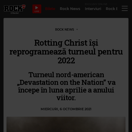
EXCLUSIV ONLINE
Bilete
Rock News
Interviuri
Rock Evergre
LIVE
ROCK NEWS
Rotting Christ își
reprogramează turneul pentru
2022
Turneul nord-american
„Devastation on the Nation” va
începe în luna aprilie a anului
viitor.
MIERCURI, 6 OCTOMBRIE 2021