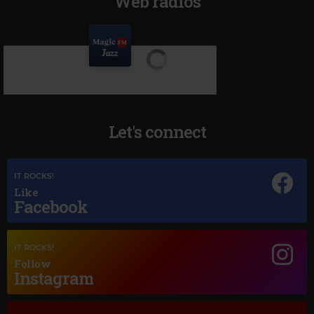
Web radios
Let's connect
IT ROCKS!
Like
Facebook
IT ROCKS!
Follow
Instagram
Magic Jazz
AL JARREAU & LOU RAWLS
–
AIN'T NO SUNSHINE