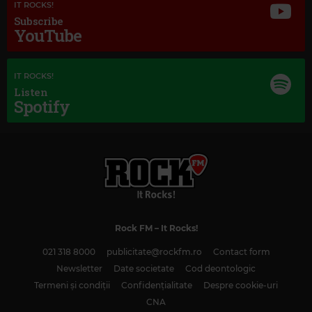
IT ROCKS!
Subscribe
YouTube
IT ROCKS!
Listen
Spotify
Rock FM
– It Rocks!
021 318 8000
publicitate@rockfm.ro
Contact form
Newsletter
Date societate
Cod deontologic
Termeni și condiții
Confidențialitate
Despre cookie-uri
CNA