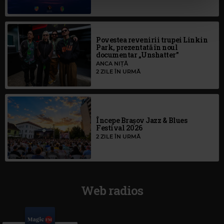
cu utilizarea modulelor noastre cookie.
Povestea revenirii trupei Linkin
Park, prezentată în noul
documentar „Unshatter”
ANCA NIȚĂ
2 ZILE ÎN URMĂ
Începe Brașov Jazz & Blues
Festival 2026
2 ZILE ÎN URMĂ
Web radios