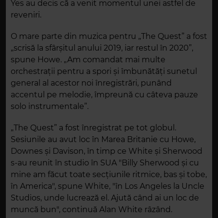
Yes au decis că a venit momentul unei astfel de
reveniri.
O mare parte din muzica pentru „The Quest” a fost
„scrisă la sfârșitul anului 2019, iar restul în 2020”,
spune Howe. „Am comandat mai multe
orchestrații pentru a spori și îmbunătăți sunetul
general al acestor noi înregistrări, punând
accentul pe melodie, împreună cu câteva pauze
solo instrumentale”.
„The Quest” a fost înregistrat pe tot globul.
Sesiunile au avut loc în Marea Britanie cu Howe,
Downes și Davison, în timp ce White și Sherwood
s-au reunit în studio în SUA "Billy Sherwood și cu
mine am făcut toate secțiunile ritmice, bas și tobe,
în America", spune White, "în Los Angeles la Uncle
Studios, unde lucrează el. Ajută când ai un loc de
muncă bun", continuă Alan White râzând.