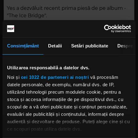
Yes a dezvăluit recent prima piesă de pe album -
"The Ice Bridge".
Consimțământ
Detalii
Setări publicitate
Despre
Utilizarea responsabilă a datelor dvs.
Noi și
cei 1022 de parteneri ai noștri
vă procesăm
datele personale, de exemplu, numărul dvs. de IP,
utilizând tehnologii precum modulele cookie, pentru a
stoca și accesa informațiile de pe dispozitivul dvs., cu
scopul de a vă oferi publicitate și conținut personalizate,
evaluări ale publicității și conținutului, informații despre
audiență și dezvoltare de produse. Puteți alege cine și cu
ce scopuri poate utiliza datele dvs.
YES