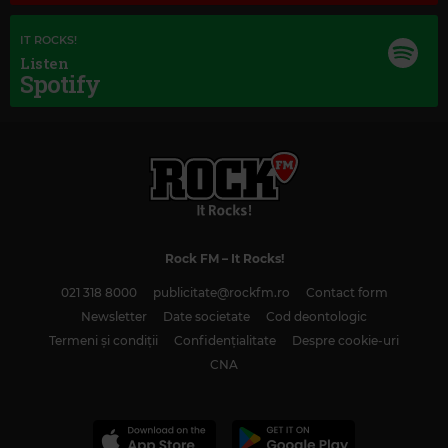
IT ROCKS!
Listen
Spotify
Rock FM
– It Rocks!
Magic Classic Music
021 318 8000
publicitate@rockfm.ro
Contact form
FRÉDÉRIC CHOPIN
–
FANTAISIE-IMPROMPTU IN C-SHARP MINOR, OP. 66
Newsletter
Date societate
Cod deontologic
Termeni și condiții
Confidențialitate
Despre cookie-uri
CNA