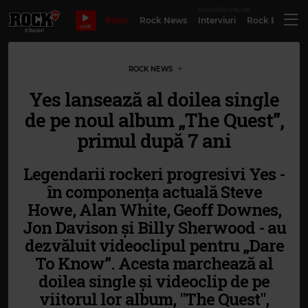
EXCLUSIV ONLINE
Bilete
Rock News
Interviuri
Rock Evergre
LIVE
ROCK NEWS
Yes lansează al doilea single
de pe noul album „The Quest”,
primul după 7 ani
Legendarii rockeri progresivi Yes -
în componența actuală Steve
Howe, Alan White, Geoff Downes,
Jon Davison și Billy Sherwood - au
dezvăluit videoclipul pentru „Dare
To Know”. Acesta marchează al
doilea single și videoclip de pe
viitorul lor album, "The Quest",