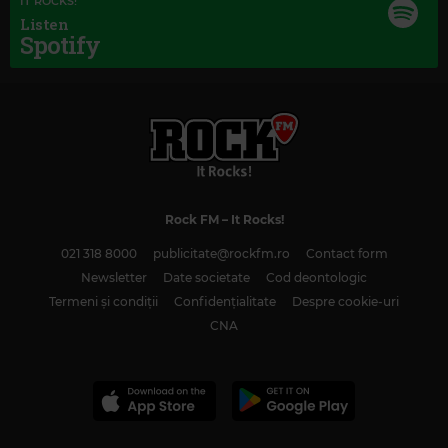
IT ROCKS!
Listen
Spotify
Rock FM
– It Rocks!
021 318 8000
publicitate@rockfm.ro
Contact form
Newsletter
Date societate
Cod deontologic
Magic Classic Music
Termeni și condiții
Confidențialitate
Despre cookie-uri
FRANZ LEHÁR
–
THE LAND OF SMILES: OVERTURE
CNA