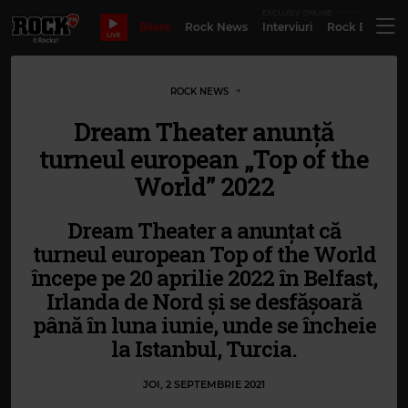
EXCLUSIV ONLINE
Bilete
Rock News
Interviuri
Rock Evergre
LIVE
ROCK NEWS
Dream Theater anunță
turneul european „Top of the
World” 2022
Dream Theater a anunțat că
turneul european Top of the World
începe pe 20 aprilie 2022 în Belfast,
Irlanda de Nord și se desfășoară
până în luna iunie, unde se încheie
la Istanbul, Turcia.
JOI, 2 SEPTEMBRIE 2021