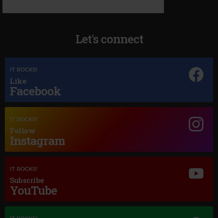
Let's connect
IT ROCKS!
Like
Facebook
IT ROCKS!
Follow
Instagram
Magic Jazz
DAVID A STEWART LILY WAS HERE FT CANDY DULFER
IT ROCKS!
Subscribe
YouTube