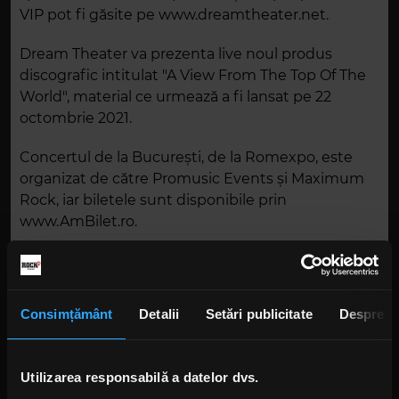
VIP pot fi găsite pe www.dreamtheater.net.
Dream Theater va prezenta live noul produs
discografic intitulat "A View From The Top Of The
World", material ce urmează a fi lansat pe 22
octombrie 2021.
Concertul de la Bucureşti, de la Romexpo, este
organizat de către Promusic Events şi Maximum
Rock, iar biletele sunt disponibile prin
www.AmBilet.ro.
Preţul biletelor variază între 1.300 lei şi 159 lei, în
funcţie de categorie şi perioada de achiziţie.
Primele bilete au preţ earlybird şi se pun în
Consimțământ
Detalii
Setări publicitate
Despre
vânzare pe 3 septembrie, ora 10:00.
DREAM THEATER
Utilizarea responsabilă a datelor dvs.