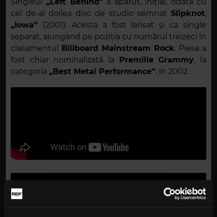
Singleul
„Left Behind”
a apărut, inițial, odată cu
cel de-al doilea disc de studio semnat
Slipknot
,
„Iowa”
(2001). Acesta a fost lansat și ca single
separat, ajungând pe poziția cu numărul treizeci în
clasamentul
Billboard Mainstream Rock
. Piesa a
fost chiar nominalizată la
Premiile Grammy
, la
categoria
„Best Metal Performance”
, în 2002.