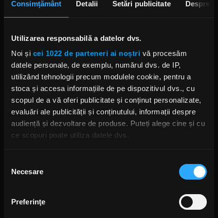
Consimțământ
Detalii
Setări publicitate
Despre
Utilizarea responsabilă a datelor dvs.
Foto: Facebook,
Slipknot
Noi și
cei 1022 de parteneri ai noștri
vă procesăm
datele personale, de exemplu, numărul dvs. de IP,
SLIPKNOT
COREY TAYLOR
THE CLOWN SLIPKNOT
utilizând tehnologii precum modulele cookie, pentru a
ALBUM NOU SLIPKNOT
GASLIGHTER
stoca și accesa informațiile de pe dispozitivul dvs., cu
scopul de a vă oferi publicitate și conținut personalizate,
evaluări ale publicității și conținutului, informații despre
audiență și dezvoltare de produse. Puteți alege cine și cu
ce scopuri poate utiliza datele dvs.
Rock News
Dacă ne permiteți, am dori, de asemenea:
Selecția
MAI MULT
Necesare
Să colectăm informațiile cu privire la locația dvs.
consimțământului
geografică cu o exactitate de până la câțiva metri
Green Day a lansat un canal
Să vă identificăm dispozitivul scanândul-l în mod
Preferinţe
YouTube cu transmisie non-stop
activ după caracteristici specifice (amprentare)
și imagini nemaivăzute