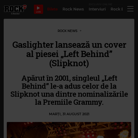
EXCLUSIV ONLINE
Bilete
Rock News
Interviuri
Rock Evergre
LIVE
ROCK NEWS
Gaslighter lansează un cover
al piesei „Left Behind”
(Slipknot)
Apărut în 2001, singleul „Left
Behind” le-a adus celor de la
Slipknot una dintre nominalizările
la Premiile Grammy.
MARȚI, 31 AUGUST 2021