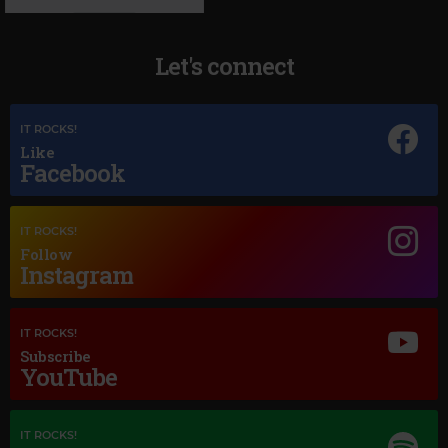
Let's connect
IT ROCKS!
Like
Facebook
Magic Jazz
PEGGY LEE
–
ALONE TOGETHER
IT ROCKS!
Follow
Instagram
IT ROCKS!
Subscribe
YouTube
IT ROCKS!