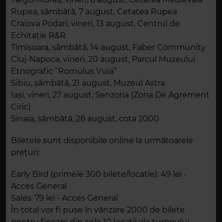
Rupea, sâmbătă, 7 august, Cetatea Rupea
Craiova Podari, vineri, 13 august, Centrul de
Echitație R&R
Timișoara, sâmbătă, 14 august, Faber Community
Cluj-Napoca, vineri, 20 august, Parcul Muzeului
Etnografic “Romulus Vuia”
Sibiu, sâmbătă, 21 august, Muzeul Astra
Iași, vineri, 27 august, Senzoria (Zona De Agrement
Ciric)
Sinaia, sâmbătă, 28 august, cota 2000
Biletele sunt disponibile online la următoarele
prețuri:
Early Bird (primele 300 bilete/locatie): 49 lei -
Acces General
Sales: 79 lei - Acces General
În total vor fi puse în vânzare 2000 de bilete
pentru fiecare din cele 10 locații ale turneului.