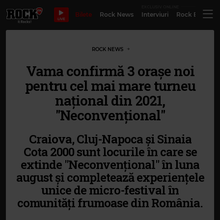
EXCLUSIV ONLINE
Bilete
Rock News
Interviuri
Rock Evergre
LIVE
ROCK NEWS
Vama confirmă 3 orașe noi
pentru cel mai mare turneu
național din 2021,
"Neconvențional"
Craiova, Cluj-Napoca și Sinaia
Cota 2000 sunt locurile în care se
extinde "Neconvențional" în luna
august și completează experiențele
unice de micro-festival în
comunități frumoase din România.