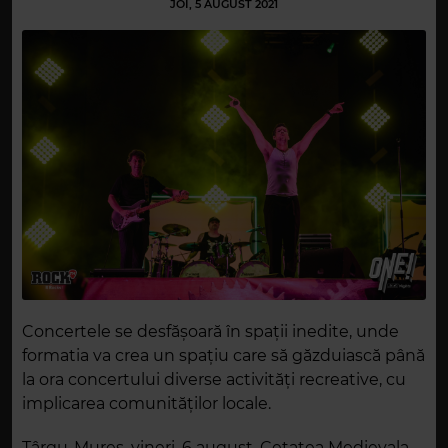
JOI, 5 AUGUST 2021
Concertele se desfășoară în spații inedite, unde
formatia va crea un spațiu care să găzduiască până
la ora concertului diverse activități recreative, cu
implicarea comunităților locale.
Târgu-Mureș, vineri, 6 august, Cetatea Medievala