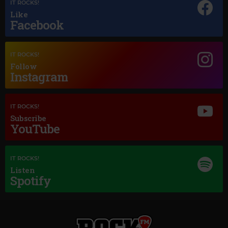
IT ROCKS!
Like
Magic Jazz
Facebook
DIANA KRALL
–
TEMPTATION
IT ROCKS!
Follow
Instagram
IT ROCKS!
Subscribe
YouTube
IT ROCKS!
Listen
Spotify