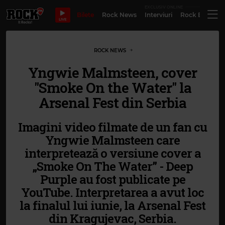
EXCLUSIV ONLINE
Bilete
Rock News
Interviuri
Rock Evergre
LIVE
ROCK NEWS
Yngwie Malmsteen, cover
"Smoke On the Water" la
Arsenal Fest din Serbia
Imagini video filmate de un fan cu
Yngwie Malmsteen care
interpretează o versiune cover a
„Smoke On The Water” - Deep
Purple au fost publicate pe
YouTube. Interpretarea a avut loc
la finalul lui iunie, la Arsenal Fest
din Kragujevac, Serbia.