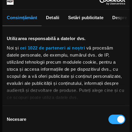
Consimțământ
Detalii
Setări publicitate
Despre
Utilizarea responsabilă a datelor dvs.
Noi și
cei 1022 de parteneri ai noștri
vă procesăm
Foto: Getty Images/ Guliver.
datele personale, de exemplu, numărul dvs. de IP,
utilizând tehnologii precum modulele cookie, pentru a
stoca și accesa informațiile de pe dispozitivul dvs., cu
scopul de a vă oferi publicitate și conținut personalizate,
YNGWIE MALMSTEEN
evaluări ale publicității și conținutului, informații despre
audiență și dezvoltare de produse. Puteți alege cine și cu
ce scopuri poate utiliza datele dvs.
Dacă ne permiteți, am dori, de asemenea:
Selecția
Rock News
Necesare
Să colectăm informațiile cu privire la locația dvs.
consimțământului
geografică cu o exactitate de până la câțiva metri
MAI MULT