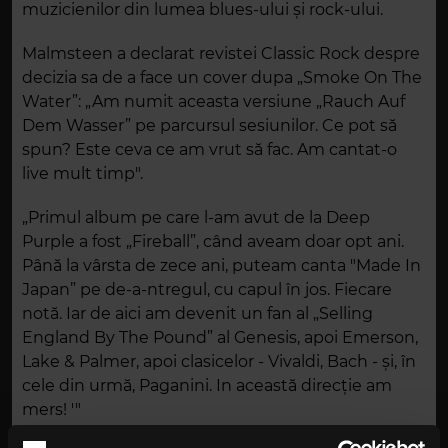
muzicienilor din lumea blues-ului și rock-ului.
Malmsteen a declarat revistei Classic Rock despre
decizia sa de a face un cover dupa „Smoke On The
Water”: „Am numit aceasta versiune „Rauch Auf
Dem Wasser” pe parcursul sesiunilor. Ce pot să
spun? Este ceva ce am vrut să fac. Am cantat-o
live mult timp".
„Primul album pe care l-am avut de la Deep
Purple a fost „Fireball”, când aveam doar opt ani.
Până la vârsta de zece ani, puteam canta "Made In
Japan” pe de-a-ntregul, cu capul în jos. Fiecare
notă. Iar de aici am devenit un fan al „Selling
England By The Pound” al Genesis, apoi Emerson,
Lake & Palmer, apoi clasicelor - Vivaldi, Bach - și, în
cele din urmă, Paganini. In această direcție am
mers! '"