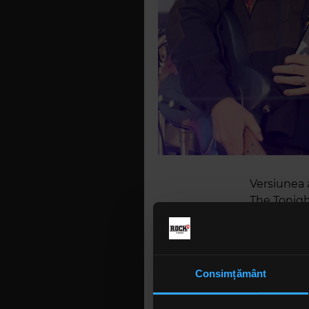
Versiunea a
The Tonigh
Consimțământ