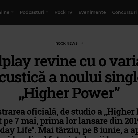
nline
Podcasturi
Rock TV
Evenimente
Concursuri
ROCK NEWS
play revine cu o var
custică a noului singl
„Higher Power”
strarea oficială, de studio a „Higher
t pe 7 mai, prima lor lansare din 201
ay Life". Mai târziu, pe 8 iunie, a a