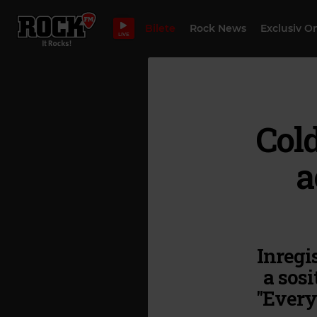
Bilete
Rock News
Exclusiv O
LIVE
Cold
a
Inregi
a sosi
"Everyd