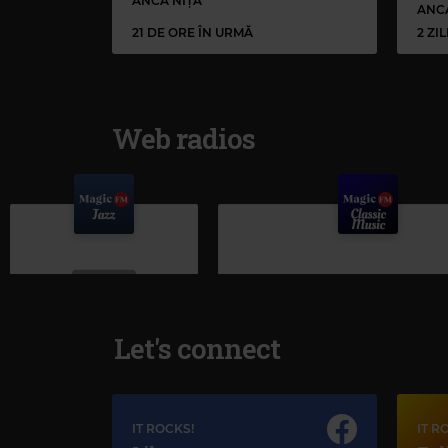
ANCA NIȚĂ
ANC
21 DE ORE ÎN URMĂ
2 ZI
Web radios
Let's connect
Magic Jazz
IT ROCKS!
IT R