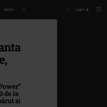
Radio
Login
ianta
e,
 Power”
9 de la
părut si