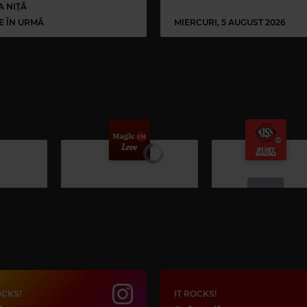
A NIȚĂ
LE ÎN URMĂ
MIERCURI, 5 AUGUST 2026
Kiss FM
ANDIA
–
AS FI IUBIT
OCKS!
IT ROCKS!
Magic Love