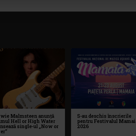
wie Malmsteen anunță
S-au deschis înscrierile
umul Hell or High Water
pentru Festivalul Mamai
ansează single-ul „Now or
2026
er”