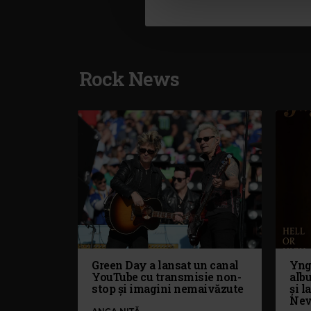
Rock News
Green Day a lansat un canal
Yng
YouTube cu transmisie non-
alb
stop și imagini nemaivăzute
și l
Nev