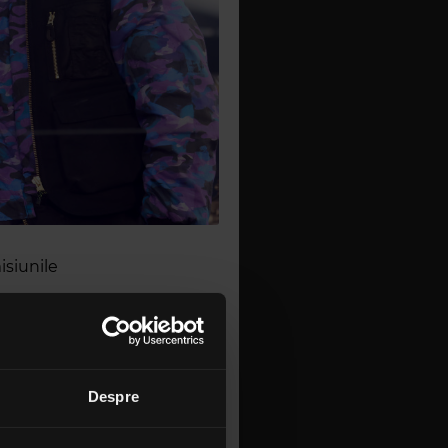
isiunile
Despre