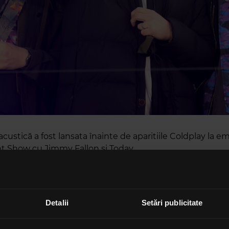
custică a fost lansata înainte de aparitiile Coldplay la em
t Show cu Jimmy Fallon și Today.
Detalii
Setări publicitate