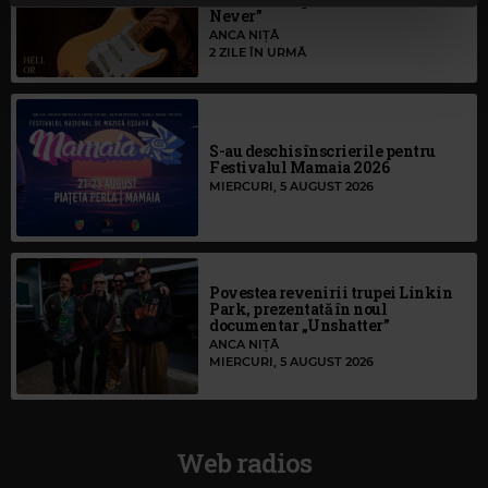
continuați să utilizați website-ul nostru, sunteți de acord
Never”
cu utilizarea modulelor noastre cookie.
ANCA NIȚĂ
2 ZILE ÎN URMĂ
S-au deschis înscrierile pentru
Festivalul Mamaia 2026
MIERCURI, 5 AUGUST 2026
Povestea revenirii trupei Linkin
Park, prezentată în noul
documentar „Unshatter”
ANCA NIȚĂ
MIERCURI, 5 AUGUST 2026
Web radios