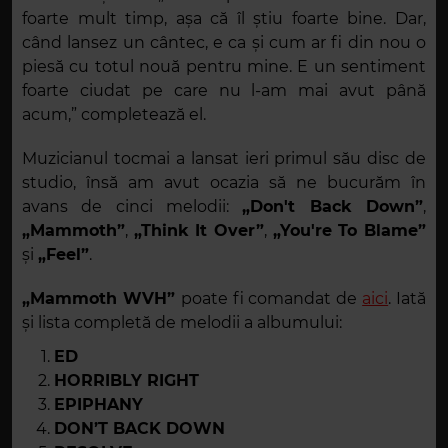
foarte mult timp, așa că îl știu foarte bine. Dar,
când lansez un cântec, e ca și cum ar fi din nou o
piesă cu totul nouă pentru mine. E un sentiment
foarte ciudat pe care nu l-am mai avut până
acum,” completează el.
Muzicianul tocmai a lansat ieri primul său disc de
studio, însă am avut ocazia să ne bucurăm în
avans de cinci melodii:
„Don't Back Down”
,
„Mammoth”
,
„Think It Over”
,
„You're To Blame”
și
„Feel”
.
„Mammoth WVH”
poate fi comandat de
aici
. Iată
și lista completă de melodii a albumului:
ED
HORRIBLY RIGHT
EPIPHANY
DON’T BACK DOWN