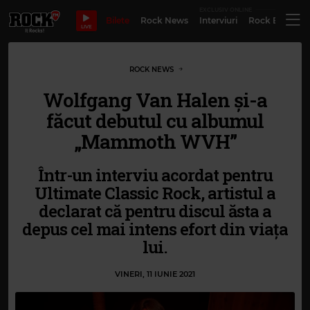
EXCLUSIV ONLINE
Bilete
Rock News
Interviuri
Rock Evergre
LIVE
ROCK NEWS
Wolfgang Van Halen și-a
făcut debutul cu albumul
„Mammoth WVH”
Într-un interviu acordat pentru
Ultimate Classic Rock, artistul a
declarat că pentru discul ăsta a
depus cel mai intens efort din viața
lui.
VINERI, 11 IUNIE 2021