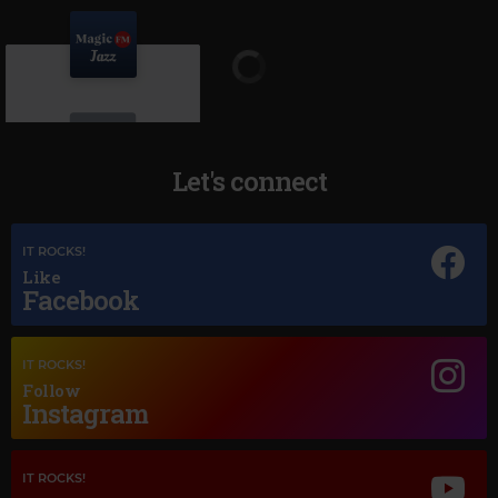
Let's connect
IT ROCKS!
Magic Jazz
Like
Facebook
FRANK SINATRA
–
MY WAY
IT ROCKS!
Follow
Instagram
IT ROCKS!