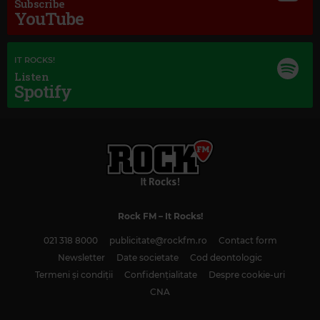
Subscribe
YouTube
IT ROCKS!
Listen
Spotify
Magic Classic Music
JOHN LUNN
–
DOWNTON ABBEY - THE SUITE
Rock FM
– It Rocks!
021 318 8000
publicitate@rockfm.ro
Contact form
Newsletter
Date societate
Cod deontologic
Termeni și condiții
Confidențialitate
Despre cookie-uri
CNA
Kiss FM