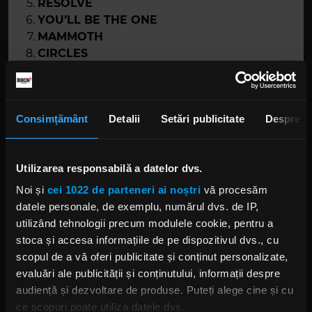
RESOLVE
YOU’LL BE THE ONE
MAMMOTH
CIRCLES
THE BIG PICTURE
THINK IT OVER
YOU’RE TO BLAME
Consimțământ
Detalii
Setări publicitate
Despre
FEEL
STONE
DISTANCE (BONUS)
Utilizarea responsabilă a datelor dvs.
Noi și
cei 1022 de parteneri ai noștri
vă procesăm
datele personale, de exemplu, numărul dvs. de IP,
utilizând tehnologii precum modulele cookie, pentru a
stoca și accesa informațiile de pe dispozitivul dvs., cu
scopul de a vă oferi publicitate și conținut personalizate,
evaluări ale publicității și conținutului, informații despre
audiență și dezvoltare de produse. Puteți alege cine și cu
ce scopuri poate utiliza datele dvs.
Foto:
Captură ecran YouTube