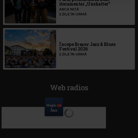
documentar „Unshatter”
ANCA NIȚĂ
2 ZILE ÎN URMĂ
Începe Brașov Jazz & Blues
Festival 2026
2 ZILE ÎN URMĂ
Web radios