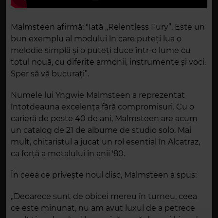
Malmsteen afirmă: "Iată „Relentless Fury”. Este un
bun exemplu al modului în care puteți lua o
melodie simplă și o puteți duce într-o lume cu
totul nouă, cu diferite armonii, instrumente și voci.
Sper să vă bucurați”.
Numele lui Yngwie Malmsteen a reprezentat
întotdeauna excelența fără compromisuri. Cu o
carieră de peste 40 de ani, Malmsteen are acum
un catalog de 21 de albume de studio solo. Mai
mult, chitaristul a jucat un rol esential în Alcatraz,
ca forță a metalului în anii '80.
În ceea ce privește noul disc, Malmsteen a spus:
„Deoarece sunt de obicei mereu în turneu, ceea
ce este minunat, nu am avut luxul de a petrece