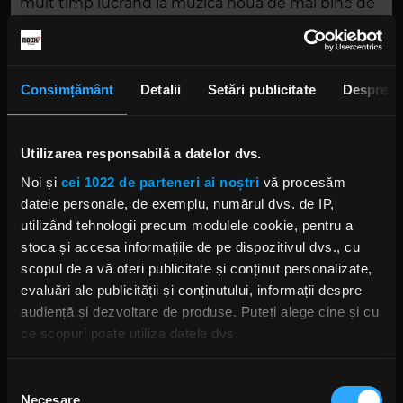
mult timp lucrând la muzică nouă de mai bine de
20 de ani. Dar brusc nu am mai avut deloc
presiune pe acest front. Și simt că albumul a
beneficiat enorm, ca urmare”.
Consimțământ
Detalii
Setări publicitate
Despre
Malmsteen a mai spus că patru melodii de pe
"Parabellum" au si parte vocala. De ce? „Îmi place
să ascult apoi ceea ce am făcut, în mașină. Uneori
Utilizarea responsabilă a datelor dvs.
mă trezesc cântând împreună cu ceea ce trebuia
Noi și
cei 1022 de parteneri ai noștri
vă procesăm
să fie un instrument. Atunci îmi dau seama că
datele personale, de exemplu, numărul dvs. de IP,
acea melodie are nevoie de voce. Se întâmplă și
utilizând tehnologii precum modulele cookie, pentru a
opusul”.
stoca și accesa informațiile de pe dispozitivul dvs., cu
scopul de a vă oferi publicitate și conținut personalizate,
Foto: Getty Images/ Guliver.
evaluări ale publicității și conținutului, informații despre
audiență și dezvoltare de produse. Puteți alege cine și cu
YNGWIE MALMSTEEN
ce scopuri poate utiliza datele dvs.
Dacă ne permiteți, am dori, de asemenea:
Selecția
Necesare
Să colectăm informațiile cu privire la locația dvs.