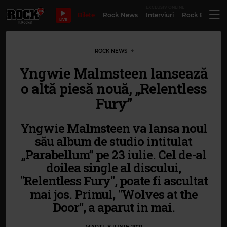
EXCLUSIV ONLINE
Bilete
Rock News
Interviuri
Rock Evergre
LIVE
ROCK NEWS
Yngwie Malmsteen lansează
o altă piesă nouă, „Relentless
Fury”
Yngwie Malmsteen va lansa noul
său album de studio intitulat
„Parabellum” pe 23 iulie. Cel de-al
doilea single al discului,
"Relentless Fury", poate fi ascultat
mai jos. Primul, "Wolves at the
Door", a aparut in mai.