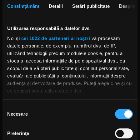
opusul”.
Consimțământ
Detalii
Setări publicitate
Despre
"Parabellum" va fi lansat pe 23 iulie.
Utilizarea responsabilă a datelor dvs.
Foto: Getty Images/ Guliver.
Noi și
cei 1022 de parteneri ai noștri
vă procesăm
datele personale, de exemplu, numărul dvs. de IP,
utilizând tehnologii precum modulele cookie, pentru a
YNGWIE MALMSTEEN
stoca și accesa informațiile de pe dispozitivul dvs., cu
scopul de a vă oferi publicitate și conținut personalizate,
evaluări ale publicității și conținutului, informații despre
audiență și dezvoltare de produse. Puteți alege cine și cu
ce scopuri poate utiliza datele dvs.
Rock News
Dacă ne permiteți, am dori, de asemenea:
Selecția
Necesare
MAI MULT
Să colectăm informațiile cu privire la locația dvs.
consimțământului
geografică cu o exactitate de până la câțiva metri
Să vă identificăm dispozitivul scanândul-l în mod
Green Day a lansat un canal
Preferinţe
activ după caracteristici specifice (amprentare)
YouTube cu transmisie non-stop