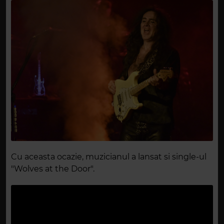
Cu aceasta ocazie, muzicianul a lansat si single-ul
"Wolves at the Door".