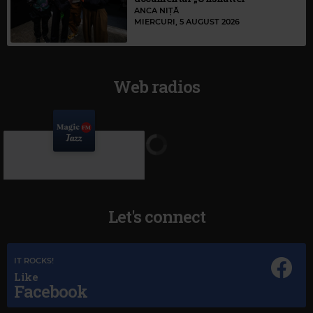
ANCA NIȚĂ
MIERCURI, 5 AUGUST 2026
Web radios
Let's connect
IT ROCKS!
Like
Facebook
Magic Jazz
RAY CHARLES A SONG FOR YOU