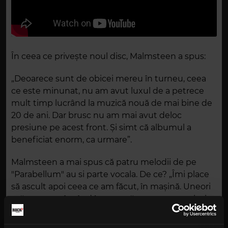
În ceea ce privește noul disc, Malmsteen a spus:
„Deoarece sunt de obicei mereu în turneu, ceea
ce este minunat, nu am avut luxul de a petrece
mult timp lucrând la muzică nouă de mai bine de
20 de ani. Dar brusc nu am mai avut deloc
presiune pe acest front. Și simt că albumul a
beneficiat enorm, ca urmare”.
Malmsteen a mai spus că patru melodii de pe
"Parabellum" au si parte vocala. De ce? „Îmi place
să ascult apoi ceea ce am făcut, în mașină. Uneori
mă trezesc cântând împreună cu ceea ce trebuia
să fie un instrument. Atunci îmi dau seama că
acea melodie are nevoie de voce. Se întâmplă și