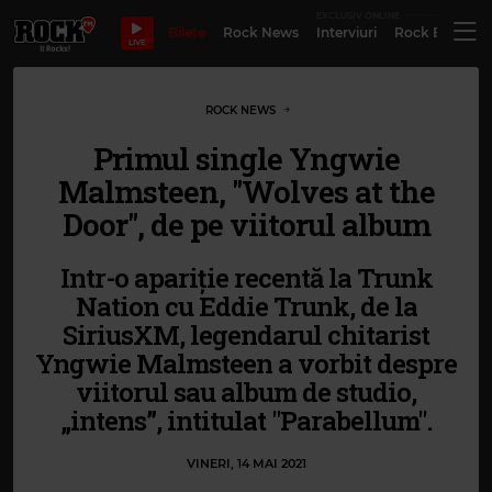
EXCLUSIV ONLINE
Bilete
Rock News
Interviuri
Rock Evergre
LIVE
ROCK NEWS
Primul single Yngwie
Malmsteen, "Wolves at the
Door", de pe viitorul album
Intr-o apariție recentă la Trunk
Nation cu Eddie Trunk, de la
SiriusXM, legendarul chitarist
Yngwie Malmsteen a vorbit despre
viitorul sau album de studio,
„intens”, intitulat "Parabellum".
VINERI, 14 MAI 2021