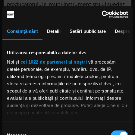
producătorului și multi-instrumentistului suedez
Peter Tägtgren (HYPOCRISY, PAIN), va lansa filmul-
concert, „Live In Moscow”, pe 21 mai. Filmul
include video filmate profesional ale spectacolului
Consimțământ
Detalii
Setări publicitate
Despre
Lindemann din 15 martie 2020 la Moscova, de la
VTB Arena din Rusia.
Utilizarea responsabilă a datelor dvs.
În noiembrie anul trecut, Lindemann și Tägtgren
au confirmat că își încheie colaborarea pentru
Noi și
cei 1022 de parteneri ai noștri
vă procesăm
proiectul Lindemann.
datele personale, de exemplu, numărul dvs. de IP,
utilizând tehnologii precum modulele cookie, pentru a
Foto: Getty Images/ Guliver.
stoca și accesa informațiile de pe dispozitivul dvs., cu
scopul de a vă oferi publicitate și conținut personalizate,
evaluări ale publicității și conținutului, informații despre
audiență și dezvoltare de produse. Puteți alege cine și cu
TILL LINDEMANN
ce scopuri poate utiliza datele dvs.
Dacă ne permiteți, am dori, de asemenea:
Selecția