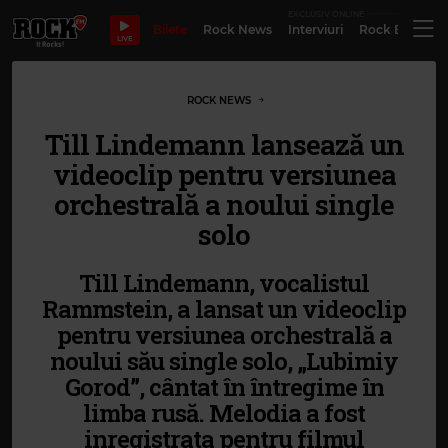
EXCLUSIV ONLINE
Bilete
Rock News
Interviuri
Rock Evergre
LIVE
ROCK NEWS
Till Lindemann lansează un
videoclip pentru versiunea
orchestrală a noului single
solo
Till Lindemann, vocalistul
Rammstein, a lansat un videoclip
pentru versiunea orchestrală a
noului său single solo, „Lubimiy
Gorod”, cântat în întregime în
limba rusă. Melodia a fost
inregistrata pentru filmul