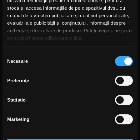
utilizând tehnologii precum modulele cookie, pentru a
stoca și accesa informațiile de pe dispozitivul dvs., cu
scopul de a vă oferi publicitate și conținut personalizate,
evaluări ale publicității și conținutului, informații despre
audiență și dezvoltare de produse. Puteți alege cine și cu
ce scopuri poate utiliza datele dvs.
Dacă ne permiteți, am dori, de asemenea:
Selecția
Necesare
Să colectăm informațiile cu privire la locația dvs.
consimțământului
geografică cu o exactitate de până la câțiva metri
Să vă identificăm dispozitivul scanândul-l în mod
Foto: Instagram,
Wolf Van Halen
Preferinţe
activ după caracteristici specifice (amprentare)
Găsiți mai multe informații despre procesarea datelor
MAMMOTH WVH
ALBUM NOU MAMMOTH WVH
WOLFGANG VAN HALEN
Statistici
dvs. personale și configurați-vă preferințele la
secțiunea
cu detalii
. Vă puteți modifica sau retrage oricând acordul
din Declarația despre modulele cookie.
Marketing
Folosim cookie-uri pentru a personaliza conținutul și
Rock News
anunțurile, pentru a oferi funcții de rețele sociale și pentru