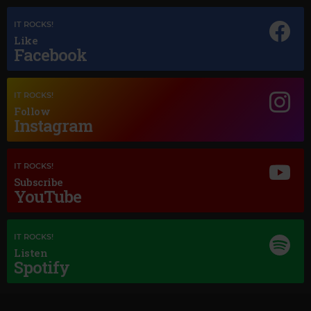
IT ROCKS!
Like
Facebook
IT ROCKS!
Follow
Instagram
Magic Jazz
ELLA FITZGERALD
–
EV'RY TIME WE SAY GOODBYE
IT ROCKS!
Subscribe
YouTube
IT ROCKS!
Listen
Spotify