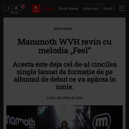
EXCLUSIV ONLINE
Bilete
Rock News
Interviuri
Rock Evergre
LIVE
ROCK NEWS
Mammoth WVH revin cu
melodia „Feel”
Acesta este deja cel de-al cincilea
single lansat de formație de pe
albumul de debut ce va apărea în
iunie.
LUNI, 26 APRILIE 2021