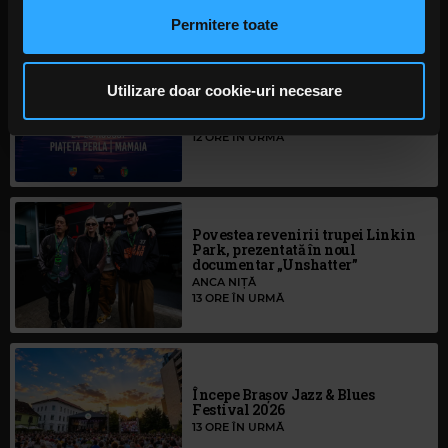
a analiza traficul. De asemenea, le oferim partenerilor de
Permitere toate
MAI MULT
rețele sociale, de publicitate și de analize informații cu
privire la modul în care folosiți site-ul nostru. Aceștia le
pot combina cu alte informații oferite de dvs. sau culese
Utilizare doar cookie-uri necesare
S-au deschis înscrierile pentru
în urma folosirii serviciilor lor. În cazul în care alegeți să
Festivalul Mamaia 2026
continuați să utilizați website-ul nostru, sunteți de acord
12 ORE ÎN URMĂ
cu utilizarea modulelor noastre cookie.
Povestea revenirii trupei Linkin
Park, prezentată în noul
documentar „Unshatter”
ANCA NIȚĂ
13 ORE ÎN URMĂ
Începe Brașov Jazz & Blues
Festival 2026
13 ORE ÎN URMĂ