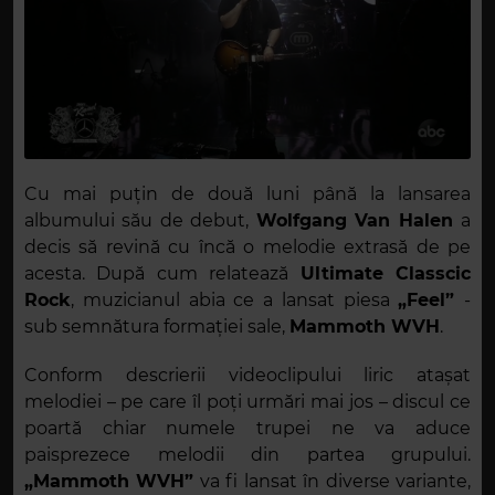
Cu mai puțin de două luni până la lansarea
albumului său de debut,
Wolfgang Van Halen
a
decis să revină cu încă o melodie extrasă de pe
acesta. După cum relatează
Ultimate Classcic
Rock
, muzicianul abia ce a lansat piesa
„Feel”
-
sub semnătura formației sale,
Mammoth WVH
.
Conform descrierii videoclipului liric atașat
melodiei – pe care îl poți urmări mai jos – discul ce
poartă chiar numele trupei ne va aduce
paisprezece melodii din partea grupului.
„Mammoth WVH”
va fi lansat în diverse variante,