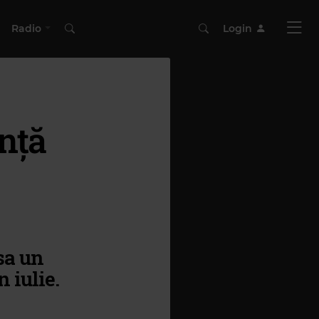
Radio
Login
nță
sa un
 iulie.