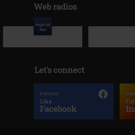
Web radios
Let's connect
IT ROCKS!
IT R
Like
Fol
Facebook
In
Magic Jazz
NINA SIMONE
–
LOVE ME OR LEAVE ME