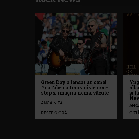
Green Day a lansat un canal
Yng
YouTube cu transmisie non-
alb
stop și imagini nemaivăzute
și l
Nev
ANCA NIȚĂ
ANC
PESTE O ORĂ
O ZI