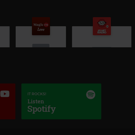
Magic Love
MAROON 5
–
THIS LOVE
Kiss FM
IT ROCKS!
Listen
#1 HIT RADIO
–
PUBLICITATE
Spotify