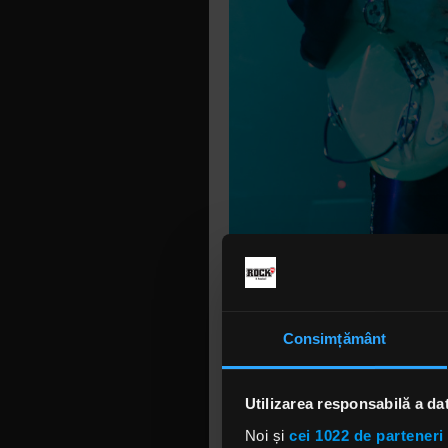
„Am petrecu
suedez în t
Trunk” de 
Consimțământ
concentrat.
Yngwie Mal
Utilizarea responsabilă a da
spunând că
Noi și
cei 1022 de parteneri 
"Cânt lucru