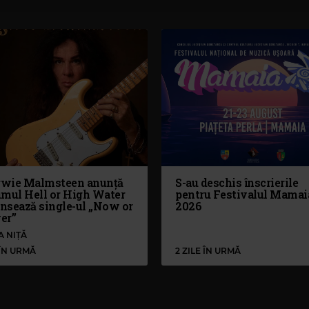
wie Malmsteen anunță
S-au deschis înscrierile
umul Hell or High Water
pentru Festivalul Mamai
ansează single-ul „Now or
2026
er”
A NIȚĂ
 ÎN URMĂ
2 ZILE ÎN URMĂ