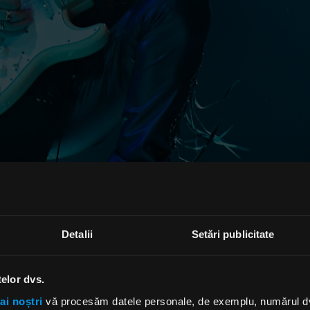
t tot anul scriind și înregistrându-l”, a spus legendarul 
impul unei apariții (luni, 15 martie) la „Trunk Nation Wit
la SiriusXM. "Sunt foarte încântat de asta. Deci, pe asta 
Detalii
Setări publicitate
 Evident, am vrut să cânt live, dar știm cu toții ce s-a în
msteen, care a împlinit 57 de ani în iunie anul trecut, a 
telor dvs.
 s-a ocupat încă o dată de toate vocile principale pe nou
ai noștri
vă procesăm datele personale, de exemplu, numărul dvs.
ri mai melodice. Există o mulțime de armonii și așa ceva"