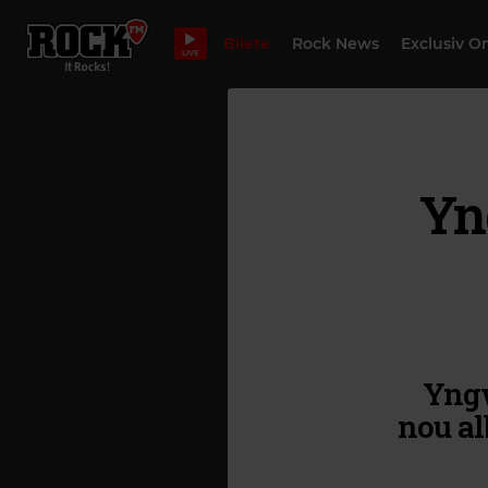
Bilete
Rock News
Exclusiv O
LIVE
Yn
Yngw
nou al