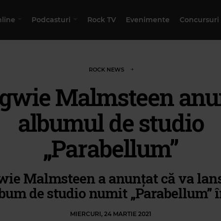
nline
Podcasturi
Rock TV
Evenimente
Concursuri
ROCK NEWS
gwie Malmsteen anu
albumul de studio
„Parabellum”
ie Malmsteen a anunțat că va lan
bum de studio numit „Parabellum” în
MIERCURI, 24 MARTIE 2021