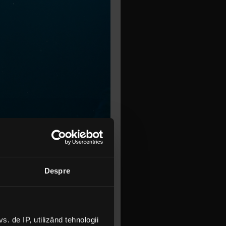
chitarist
h Eddie
m-am
Despre
tâmplat".
continuat
l său LP.
 de IP, utilizând tehnologii
, a