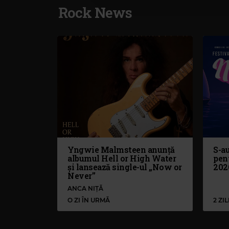
Rock News
Yngwie Malmsteen anunță
S-au
albumul Hell or High Water
pen
și lansează single-ul „Now or
202
Never”
ANCA NIȚĂ
O ZI ÎN URMĂ
2 ZI