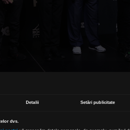
 sarbatoreste 30 de ani de la turneul "Union", cu Jon Ande
teve Howe, Tony Kaye, Trevor Rabin, Chris Squire, Rick 
Detalii
Setări publicitate
 reuniti.
e: 30th Anniversary Box Set” va cuprinde un DVD cu col
telor dvs.
e mixată de Trevor Rabin, din show-ul Yes din 1991 de la S