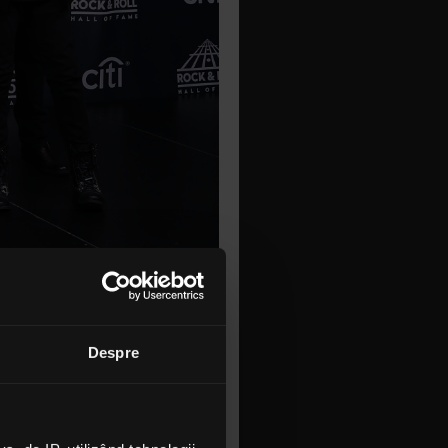
rson, Bill
Wakeman și
Despre
oana sonoră
horeline