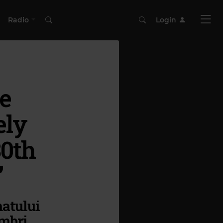
Radio
Login
ve
ely
30th
”
matului
embri