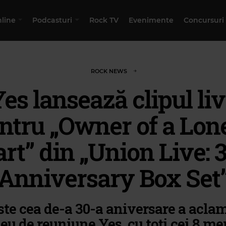
nline
Podcasturi
Rock TV
Evenimente
Concursuri
ROCK NEWS
es lansează clipul li
ntru „Owner of a Lon
rt” din „Union Live: 
Anniversary Box Set
ste cea de-a 30-a aniversare a acla
eu de reuniune Yes, cu toți cei 8 m