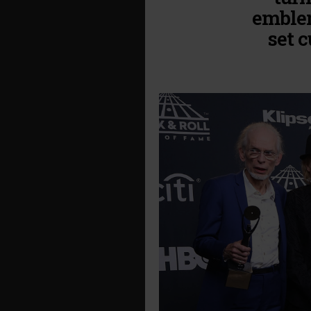
emblem
set c