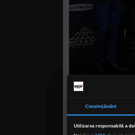
Compilatia
Bruford, S
Consimțământ
Alan White
„Union Liv
Utilizarea responsabilă a da
însoțitoar