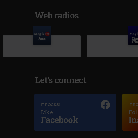
Web radios
Let's connect
IT ROCKS!
IT R
Like
Fol
Facebook
In
Magic Jazz
SARAH VAUGHAN
–
TIME AFTER TIME