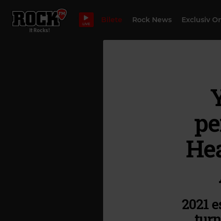
Bilete
Rock News
Exclusiv O
LIVE
Y
pe
Hea
2021 e
turn