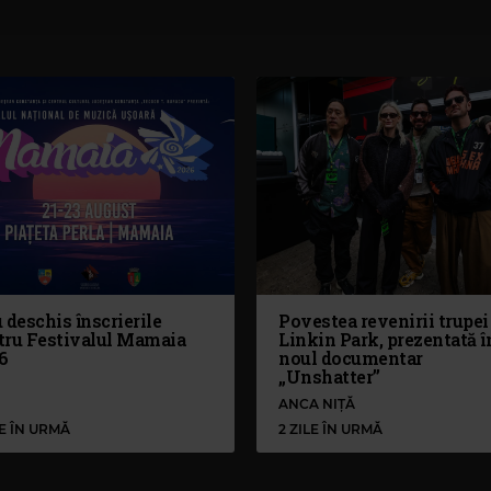
 deschis înscrierile
Povestea revenirii trupei
tru Festivalul Mamaia
Linkin Park, prezentată î
6
noul documentar
„Unshatter”
ANCA NIȚĂ
LE ÎN URMĂ
2 ZILE ÎN URMĂ