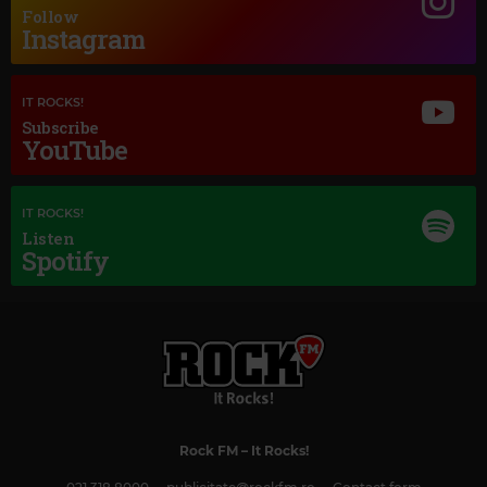
Follow
Instagram
IT ROCKS!
Subscribe
YouTube
IT ROCKS!
Listen
Spotify
Magic Classic Music
FRANZ LEHÁR
–
THE LAND OF SMILES: OVERTURE
Rock FM
– It Rocks!