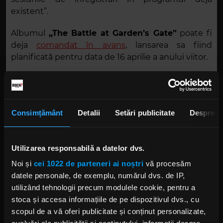
existent”.
Albumul
„The Battle at Garden’s Gate”
poate fi
deja
comandat în avans
, lansarea sa fiind
planificată pentru data de 16 aprilie a anului viitor.
Consimțământ
Detalii
Setări publicitate
Despre
Utilizarea responsabilă a datelor dvs.
Noi și
cei 1022 de parteneri ai noștri
vă procesăm
datele personale, de exemplu, numărul dvs. de IP,
utilizând tehnologii precum modulele cookie, pentru a
stoca și accesa informațiile de pe dispozitivul dvs., cu
scopul de a vă oferi publicitate și conținut personalizate,