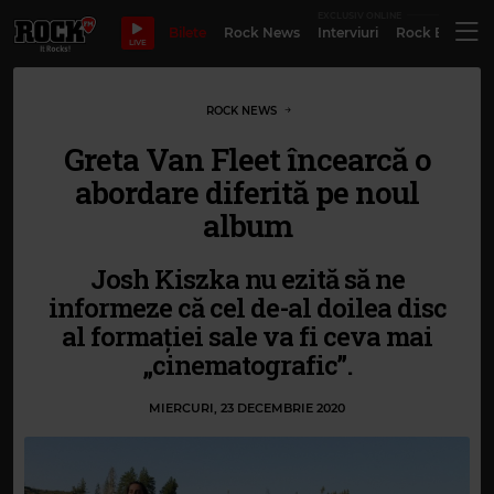
EXCLUSIV ONLINE
Bilete
Rock News
Interviuri
Rock Evergre
LIVE
ROCK NEWS
Greta Van Fleet încearcă o
abordare diferită pe noul
album
Josh Kiszka nu ezită să ne
informeze că cel de-al doilea disc
al formației sale va fi ceva mai
„cinematografic”.
MIERCURI, 23 DECEMBRIE 2020