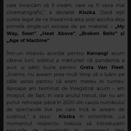
care încercăm să îl creăm, care va fi ceva mai
cinematografic,” a declarat
Kiszka
. Dacă ești
curios legat de ce înseamnă asta, poți asculta deja
primele single-uri extrase de pe material –
„My
Way, Soon”
,
„Heat Above”
,
„Broken Bells”
și
„Age of Machine”
.
Într-un interviu acordat pentru
Kerrang!
acum
câteva luni, solistul a mărturisit că pandemia a
avut și părți bune pentru
Greta Van Fleet
.
„Înainte, nu aveam prea mult timp să o luăm pe
căile astea pentru că eram mereu în turneu.
Aproape am terminat de înregistrat acum – am
început, de fapt, în vara anului trecut, dar nu am
putut reîncepe până în 2020 din cauza numărului
de spectacole live pe care încă le aveam de
susținut,” a spus
Kiszka
în octombrie. „La
momentul respectiv, trebuia să introducem
sesiunile de înregistrări în programul deja