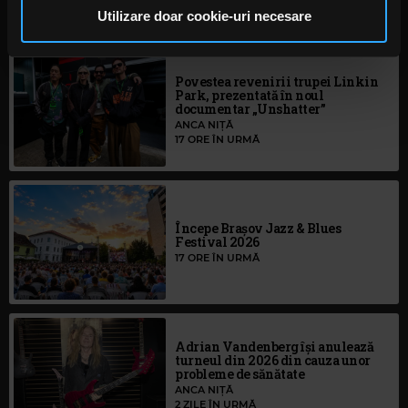
pot combina cu alte informații oferite de dvs. sau culese
Utilizare doar cookie-uri necesare
în urma folosirii serviciilor lor. În cazul în care alegeți să
continuați să utilizați website-ul nostru, sunteți de acord
cu utilizarea modulelor noastre cookie.
Povestea revenirii trupei Linkin
Park, prezentată în noul
documentar „Unshatter”
ANCA NIȚĂ
17 ORE ÎN URMĂ
Începe Brașov Jazz & Blues
Festival 2026
17 ORE ÎN URMĂ
Adrian Vandenberg își anulează
turneul din 2026 din cauza unor
probleme de sănătate
ANCA NIȚĂ
2 ZILE ÎN URMĂ