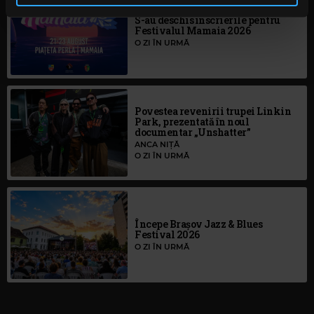
în urma folosirii serviciilor lor. În cazul în care alegeți să
continuați să utilizați website-ul nostru, sunteți de acord
S-au deschis înscrierile pentru
Festivalul Mamaia 2026
cu utilizarea modulelor noastre cookie.
O ZI ÎN URMĂ
Povestea revenirii trupei Linkin
Park, prezentată în noul
documentar „Unshatter”
ANCA NIȚĂ
O ZI ÎN URMĂ
Începe Brașov Jazz & Blues
Festival 2026
O ZI ÎN URMĂ