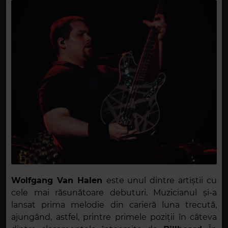
Wolfgang Van Halen
este unul dintre artiștii cu
cele mai răsunătoare debuturi. Muzicianul și-a
lansat prima melodie din carieră luna trecută,
ajungând, astfel, printre primele poziții în câteva