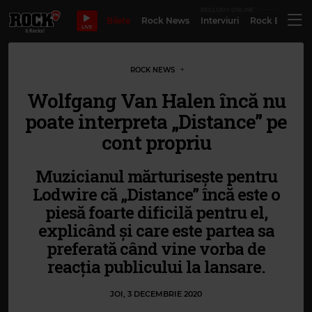
EXCLUSIV ONLINE
Bilete
Rock News
Interviuri
Rock Evergre
LIVE
ROCK NEWS
Wolfgang Van Halen încă nu
poate interpreta „Distance” pe
cont propriu
Muzicianul mărturisește pentru
Lodwire că „Distance” încă este o
piesă foarte dificilă pentru el,
explicând și care este partea sa
preferată când vine vorba de
reacția publicului la lansare.
JOI, 3 DECEMBRIE 2020