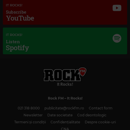
IT ROCKS!
Subscribe
YouTube
Magic Jazz
ELLA FITZEGERALD & LOUIE ARMSTRONG
–
THE NEARNESS OF YOU
IT ROCKS!
Listen
Spotify
Rock FM
– It Rocks!
021 318 8000
publicitate@rockfm.ro
Contact form
Newsletter
Date societate
Cod deontologic
Termeni și condiții
Confidențialitate
Despre cookie-uri
CNA