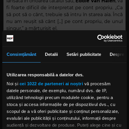
lansată în onoarea tatălui său,
Eddie Van Halen
, va
fi foarte dificil de interpretat pe cont propriu. „Ca
să pot să o cânt, trebuie să intru în starea aia. Încă
nu am reușit să cânt [...] pe cont propriu, de unul
singur,” a mărturisit el.
„DIstance”
a fost lansată sub numele de scenă
Mammoth WVH
, pe data de 16 noiembrie. După
Consimțământ
Detalii
Setări publicitate
Despre
cum ți-am relatat
aici
, piesa a debutat pe prima
poziție în clasamentul
Billboard US Top Hard
Rock Songs
.
Utilizarea responsabilă a datelor dvs.
Noi și
cei 1022 de parteneri ai noștri
vă procesăm
datele personale, de exemplu, numărul dvs. de IP,
utilizând tehnologii precum modulele cookie, pentru a
stoca și accesa informațiile de pe dispozitivul dvs., cu
scopul de a vă oferi publicitate și conținut personalizate,
evaluări ale publicității și conținutului, informații despre
audiență și dezvoltare de produse. Puteți alege cine și cu