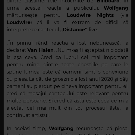
dintre clasamentele întocmite de
Billboard
. În
urma acestei reacții a publicului,
Wolfgang
mărturisește pentru
Loudwire Nights
(via
Loudwire
) că îi va fi extrem de dificil să
interpreteze cântecul
„Distance”
live.
„În primul rând, reacția a fost nebunească,” a
declarat
Van Halen
. „Nu m-aș fi așteptat niciodată
la așa ceva. Cred că lucrul cel mai important
pentru mine, dintre toate chestiile pe care le
spune lumea, este că oamenii simt o conexiune
cu piesa. La cât de groaznic a fost anul 2020 și câți
oameni au pierdut pe cineva important pentru ei,
cred că mesajul cântecului este relevant pentru
multe persoane. Și cred că asta este ceea ce m-a
afectat cel mai mult din tot procesul ăsta,” a
continuat artistul.
În același timp,
Wolfgang
recunoaște că piesa,