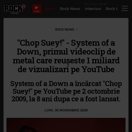
EXCLUSIV ONLINE
Bilete
Rock News
Interviuri
Rock Evergre
LIVE
ROCK NEWS
"Chop Suey!" - System of a
Down, primul videoclip de
metal care reușeste 1 miliard
de vizualizari pe YouTube
System of a Down a încărcat "Chop
Suey!" pe YouTube pe 2 octombrie
2009, la 8 ani dupa ce a fost lansat.
LUNI, 30 NOIEMBRIE 2020