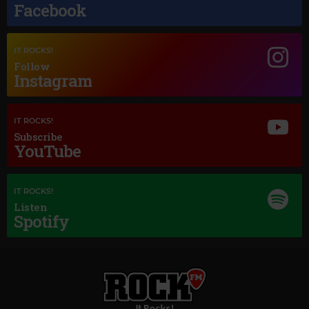
NORAH JONES
–
SUNRISE
Facebook
IT ROCKS!
Follow
Instagram
IT ROCKS!
Subscribe
YouTube
IT ROCKS!
Listen
Spotify
Magic Classic Music
GIUSEPPE VERDI
–
AIDA: TRIUMPHAL MARCH