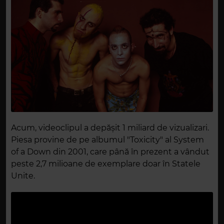
Acum, videoclipul a depășit 1 miliard de vizualizari.
Piesa provine de pe albumul "Toxicity" al System
of a Down din 2001, care până în prezent a vândut
peste 2,7 milioane de exemplare doar în Statele
Unite.