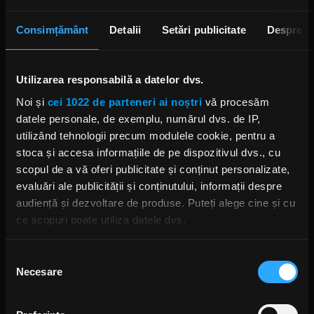
"Hypnotize".
Consimțământ
Detalii
Setări publicitate
Despre
Totuși, muzică viitoare a trupei nu a fost anunțată.
Grupul a declarat că cele două noi melodii au fost
lansate pentru a atrage atenția asupra războiului
Utilizarea responsabilă a datelor dvs.
din Nagorno-Karabakh, cu încasări care merg catre
Noi și
cei 1022 de parteneri ai noștri
vă procesăm
Armenia Fund.
datele personale, de exemplu, numărul dvs. de IP,
Foto: Getty Images/ Guliver.
utilizând tehnologii precum modulele cookie, pentru a
stoca și accesa informațiile de pe dispozitivul dvs., cu
SYSTEM OF A DOWN
scopul de a vă oferi publicitate și conținut personalizate,
evaluări ale publicității și conținutului, informații despre
audiență și dezvoltare de produse. Puteți alege cine și cu
ce scopuri poate utiliza datele dvs.
Dacă ne permiteți, am dori, de asemenea:
Rock News
Selecția
Necesare
Să colectăm informațiile cu privire la locația dvs.
consimțământului
MAI MULT
geografică cu o exactitate de până la câțiva metri
Să vă identificăm dispozitivul scanândul-l în mod