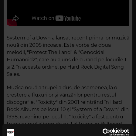
System of a Down a lansat recent prima lor muzică
nouă din 2005 incoace. Este vorba de doua
melodii, "Protect The Land" & "Genocidal
Humanoidz", care au ajuns de curand pe locurile 1
și 2, în aceasta ordine, pe Hard Rock Digital Song
Sales.
Muzica nouă a trupei a dus, de asemenea, la o
crestere a fluxurilor și vânzărilor pentru restul
discografie, "Toxicity" din 2001 reintrând în Hard
Rock Albums pe locul 10 și "System of a Down" din
1998, revenind pe locul 11. "Toxicity" a fost pentru
trupa primul album de nr. 1 al trupei in Billboard
200, urmat de albumele din 2005, "Mezmerize" și